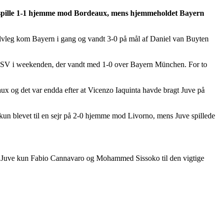
at spille 1-1 hjemme mod Bordeaux, mens hjemmeholdet Bayern
 halvleg kom Bayern i gang og vandt 3-0 på mål af Daniel van Buyten
rger SV i weekenden, der vandt med 1-0 over Bayern München. For to
x og det var endda efter at Vicenzo Iaquinta havde bragt Juve på
 kun blevet til en sejr på 2-0 hjemme mod Livorno, mens Juve spillede
ngler Juve kun Fabio Cannavaro og Mohammed Sissoko til den vigtige