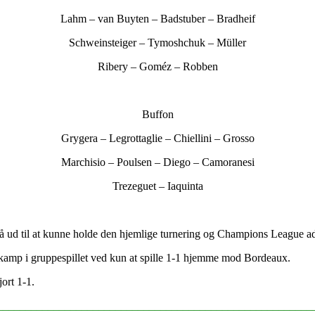
Lahm – van Buyten – Badstuber – Bradheif
Schweinsteiger – Tymoshchuk – Müller
Ribery – Goméz – Robben
Buffon
Grygera – Legrottaglie – Chiellini – Grosso
Marchisio – Poulsen – Diego – Camoranesi
Trezeguet – Iaquinta
å ud til at kunne holde den hjemlige turnering og Champions League ads
 kamp i gruppespillet ved kun at spille 1-1 hjemme mod Bordeaux.
ort 1-1.
________________________________________________________