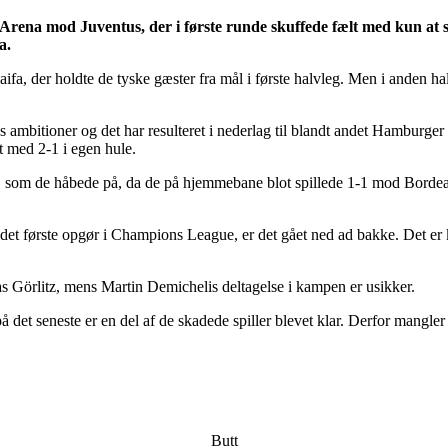
z Arena mod Juventus, der i første runde skuffede fælt med kun 
a.
aifa, der holdte de tyske gæster fra mål i første halvleg. Men i anden
ens ambitioner og det har resulteret i nederlag til blandt andet Hambu
t med 2-1 i egen hule.
, som de håbede på, da de på hjemmebane blot spillede 1-1 mod Bordeau
det første opgør i Champions League, er det gået ned ad bakke. Det er
örlitz, mens Martin Demichelis deltagelse i kampen er usikker.
er på det seneste er en del af de skadede spiller blevet klar. Derfor ma
Butt