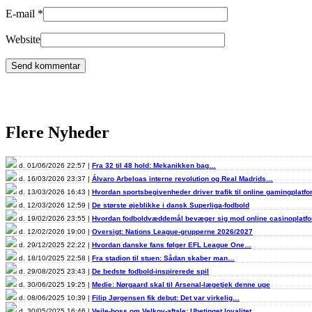
E-mail
*
Website
Flere Nyheder
d. 01/06/2026 22:57 |
Fra 32 til 48 hold: Mekanikken bag…
d. 16/03/2026 23:37 |
Álvaro Arbeloas interne revolution og Real Madrids…
d. 13/03/2026 16:43 |
Hvordan sportsbegivenheder driver trafik til online gamingplatf
d. 12/03/2026 12:59 |
De største øjeblikke i dansk Superliga-fodbold
d. 19/02/2026 23:55 |
Hvordan fodboldvæddemål bevæger sig mod online casinoplat
d. 12/02/2026 19:00 |
Oversigt: Nations League-grupperne 2026/2027
d. 29/12/2025 22:22 |
Hvordan danske fans følger EFL League One…
d. 18/10/2025 22:58 |
Fra stadion til stuen: Sådan skaber man…
d. 29/08/2025 23:43 |
De bedste fodbold-inspirerede spil
d. 30/06/2025 19:25 |
Medie: Nørgaard skal til Arsenal-lægetjek denne uge
d. 08/06/2025 10:39 |
Filip Jørgensen fik debut: Det var virkelig…
d. 30/05/2025 16:46 |
Vejle-boss om Velkov-aftale: Ubetinget loyalitet