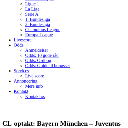
Ligue 1
La Liga
Serie A
1. Bundesliga
2. Bundesliga
Champions League
Europa League
Livescore
Odds
Anmeldelser
Odds: 10 gode råd
Odds: Ordbog
Odds: Guide til bonusser
Services
Live score
Annoncering
Mere info
Kontakt
Kontakt os
CL-optakt: Bayern München – Juventus