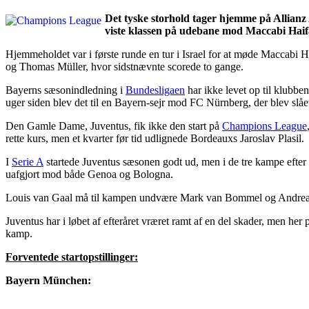
Det tyske storhold tager hjemme på Allian
viste klassen på udebane mod Maccabi Haif
Hjemmeholdet var i første runde en tur i Israel for at møde Maccabi H
og Thomas Müller, hvor sidstnævnte scorede to gange.
Bayerns sæsonindledning i
Bundesligaen
har ikke levet op til klubb
uger siden blev det til en Bayern-sejr mod FC Nürnberg, der blev slåe
Den Gamle Dame, Juventus, fik ikke den start på
Champions League
rette kurs, men et kvarter før tid udlignede Bordeauxs Jaroslav Plasil.
I
Serie A
startede Juventus sæsonen godt ud, men i de tre kampe efter 
uafgjort mod både Genoa og Bologna.
Louis van Gaal må til kampen undvære Mark van Bommel og Andreas G
Juventus har i løbet af efteråret vræret ramt af en del skader, men h
kamp.
Forventede startopstillinger:
Bayern München: