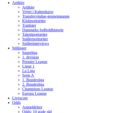
Artikler
Artikler
Vejret i København
Transfervindue-gennemgange
Klubportrætter
Toplister
Danmarks fodboldhistorie
Talentportrætter
Spillerportrætter
Spillerinterviews
Stillinger
Superliga
1. division
Premier League
Ligue 1
La Liga
Serie A
1. Bundesliga
2. Bundesliga
Champions League
Europa League
Livescore
Odds
Anmeldelser
Odds: 10 gode råd