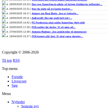
d. 29/05/2025 23:23 |
Den nye Superliga-tv-aftale vil bringe klubberne milliarder…
d. 26/05/2025 22:21 |
Kan du stole på en kamp tracker…
d. 24/05/2025 16:17 |
Antony om Real Betis: Jeg er lykkelig…
d. 18/05/2025 20:11 |
AaB-profil: Det gør ondt helt ind i…
d. 10/05/2025 14:42 |
FC Fredericia skal spille Superliga: Helt vildt
d. 03/05/2025 17:29 |
FCK-spiller før derby: Vi vil gøre alt…
d. 27/04/2025 12:38 |
Antonio Rüdiger: Jeg undskylder til dommeren
d. 19/04/2025 15:27 |
FCK-komet slår fast: Vi skal være danske…
Copyright © 2006-2026
Til top
RSS
Top-menu
Forside
Livescore
Søg
Menu
Nyheder
Seneste nyt