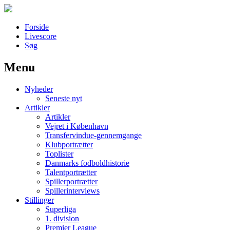
Forside
Livescore
Søg
Menu
Наши партнеры
Nyheder
лучшие займы
Seneste nyt
Artikler
Artikler
Vejret i København
Transfervindue-gennemgange
Klubportrætter
Toplister
Danmarks fodboldhistorie
Talentportrætter
Spillerportrætter
Spillerinterviews
Stillinger
Superliga
1. division
Premier League