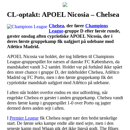
CL-optakt: APOEL Nicosia – Chelsea
Наши партнеры
Chelsea
, der fører
Champions
лучшие займы
League
-gruppe D efter første runde,
gæster onsdag aften cypriotiske APOEL Nicosia, der i
deres første gruppekamp fik uafgjort på udebane mod
Atlético Madrid.
APOEL Nicosia var holdet, der tog billetten til Champions
League-gruppespillet for næsen af danske FC København, da
mandskabet vandt 3-2 samlet. Holdet var på forhånd ikke spået
den store chance i gruppe D, der indeholder Chelsea, Atlético
Madrid og FC Porto, men i den første gruppekamp fik det
cypriotiske mandskab uafgjort mod Atlético på udebane.
I aften står holdet overfor endnu en stor udfordring, når
engelske Chelsea er gæster i anden gruppekamp. Chelsea vandt
deres første kamp i gruppespillet 1-0 over Porto og jagter
dermed deres anden sejr i aften.
I
Premier League
fik Chelsea noget nær den bedst tænkelige
start. De første seks kampe endte alle med sejre, men i den
seneste kamp mod Wigan gik det ikke ligeså godt. The Blues