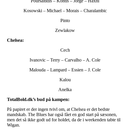
Poursaitidis – Kontis – Jorge – Haxhi
Kosowski – Michael – Morais – Charalambic
Pinto
Zewlakow
Chelsea:
Cech
Ivanovic – Terry – Carvalho – A. Cole
Malouda – Lampard – Essien – J. Cole
Kalou
Anelka
TotalBold.dk’s bud på kampen:
På papiret er der ingen tvivl om, at Chelsea er det bedste
mandskab. The Blues har også fået en god start på sæsonen,
men det så ikke godt ud for holdet, da de i weekenden tabte til
Wigan.