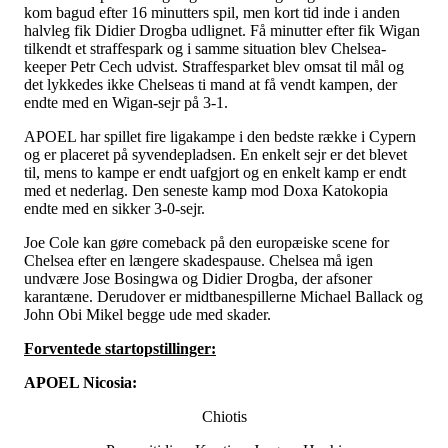
kom bagud efter 16 minutters spil, men kort tid inde i anden
halvleg fik Didier Drogba udlignet. Få minutter efter fik Wigan
tilkendt et straffespark og i samme situation blev Chelsea-
keeper Petr Cech udvist. Straffesparket blev omsat til mål og
det lykkedes ikke Chelseas ti mand at få vendt kampen, der
endte med en Wigan-sejr på 3-1.
APOEL har spillet fire ligakampe i den bedste række i Cypern
og er placeret på syvendepladsen. En enkelt sejr er det blevet
til, mens to kampe er endt uafgjort og en enkelt kamp er endt
med et nederlag. Den seneste kamp mod Doxa Katokopia
endte med en sikker 3-0-sejr.
Joe Cole kan gøre comeback på den europæiske scene for
Chelsea efter en længere skadespause. Chelsea må igen
undvære Jose Bosingwa og Didier Drogba, der afsoner
karantæne. Derudover er midtbanespillerne Michael Ballack og
John Obi Mikel begge ude med skader.
Forventede startopstillinger:
APOEL Nicosia:
Chiotis