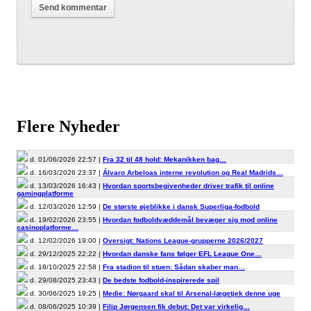
Flere Nyheder
d. 01/06/2026 22:57 |
Fra 32 til 48 hold: Mekanikken bag…
d. 16/03/2026 23:37 |
Álvaro Arbeloas interne revolution og Real Madrids…
d. 13/03/2026 16:43 |
Hvordan sportsbegivenheder driver trafik til online
gamingplatforme
d. 12/03/2026 12:59 |
De største øjeblikke i dansk Superliga-fodbold
d. 19/02/2026 23:55 |
Hvordan fodboldvæddemål bevæger sig mod online
casinoplatforme…
d. 12/02/2026 19:00 |
Oversigt: Nations League-grupperne 2026/2027
d. 29/12/2025 22:22 |
Hvordan danske fans følger EFL League One…
d. 18/10/2025 22:58 |
Fra stadion til stuen: Sådan skaber man…
d. 29/08/2025 23:43 |
De bedste fodbold-inspirerede spil
d. 30/06/2025 19:25 |
Medie: Nørgaard skal til Arsenal-lægetjek denne uge
d. 08/06/2025 10:39 |
Filip Jørgensen fik debut: Det var virkelig…