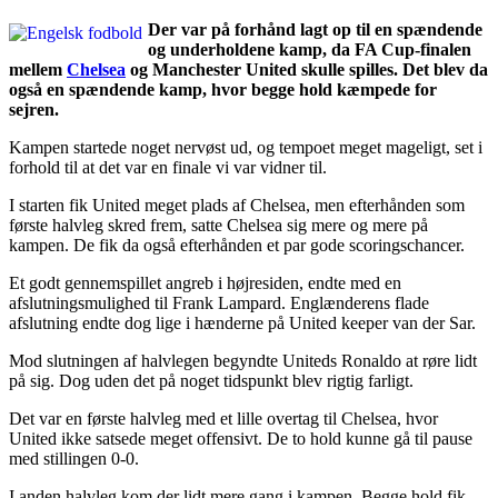
Der var på forhånd lagt op til en spændende
og underholdene kamp, da FA Cup-finalen
mellem
Chelsea
og Manchester United skulle spilles. Det blev da
også en spændende kamp, hvor begge hold kæmpede for
sejren.
Kampen startede noget nervøst ud, og tempoet meget mageligt, set i
forhold til at det var en finale vi var vidner til.
I starten fik United meget plads af Chelsea, men efterhånden som
første halvleg skred frem, satte Chelsea sig mere og mere på
kampen. De fik da også efterhånden et par gode scoringschancer.
Et godt gennemspillet angreb i højresiden, endte med en
afslutningsmulighed til Frank Lampard. Englænderens flade
afslutning endte dog lige i hænderne på United keeper van der Sar.
Mod slutningen af halvlegen begyndte Uniteds Ronaldo at røre lidt
på sig. Dog uden det på noget tidspunkt blev rigtig farligt.
Det var en første halvleg med et lille overtag til Chelsea, hvor
United ikke satsede meget offensivt. De to hold kunne gå til pause
med stillingen 0-0.
I anden halvleg kom der lidt mere gang i kampen. Begge hold fik