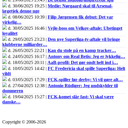
d. 30/06/2025 19:25 |
Medie: Nørgaard skal til Arsenal-
lægetjek denne uge
d. 08/06/2025 10:39 |
Filip Jørgensen fik debut: Det var
virkelig…
d. 30/05/2025 16:46 |
Vejle-boss om Velkov-aftale: Ubetinget
loyalitet
d. 29/05/2025 23:23 |
Den nye Superliga-tv-aftale vil bringe
klubberne milliarder…
d. 26/05/2025 22:21 |
Kan du stole på en kamp tracker…
d. 24/05/2025 16:17 |
Antony om Real Betis: Jeg er lykkelig…
d. 18/05/2025 20:11 |
AaB-profil: Det gør ondt helt ind i…
d. 10/05/2025 14:42 |
FC Fredericia skal spille Superliga: Helt
vildt
d. 03/05/2025 17:29 |
FCK-spiller før derby: Vi vil gøre alt…
d. 27/04/2025 12:38 |
Antonio Rüdiger: Jeg undskylder til
dommeren
d. 19/04/2025 15:27 |
FCK-komet slår fast: Vi skal være
danske…
Copyright © 2006-2026