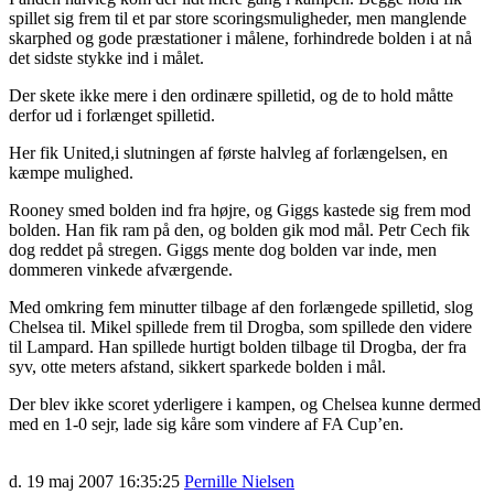
spillet sig frem til et par store scoringsmuligheder, men manglende
skarphed og gode præstationer i målene, forhindrede bolden i at nå
det sidste stykke ind i målet.
Der skete ikke mere i den ordinære spilletid, og de to hold måtte
derfor ud i forlænget spilletid.
Her fik United,i slutningen af første halvleg af forlængelsen, en
kæmpe mulighed.
Rooney smed bolden ind fra højre, og Giggs kastede sig frem mod
bolden. Han fik ram på den, og bolden gik mod mål. Petr Cech fik
dog reddet på stregen. Giggs mente dog bolden var inde, men
dommeren vinkede afværgende.
Med omkring fem minutter tilbage af den forlængede spilletid, slog
Chelsea til. Mikel spillede frem til Drogba, som spillede den videre
til Lampard. Han spillede hurtigt bolden tilbage til Drogba, der fra
syv, otte meters afstand, sikkert sparkede bolden i mål.
Der blev ikke scoret yderligere i kampen, og Chelsea kunne dermed
med en 1-0 sejr, lade sig kåre som vindere af FA Cup’en.
d. 19 maj 2007 16:35:25
Pernille Nielsen