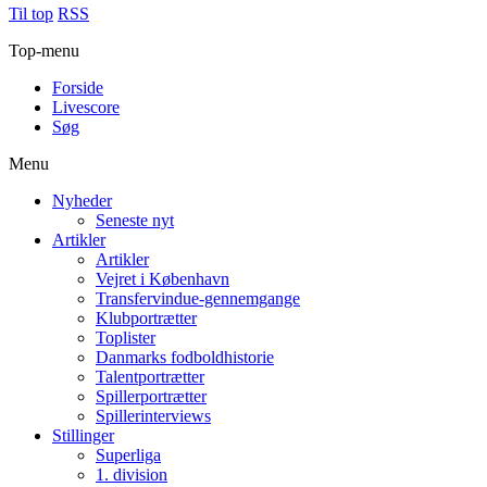
Til top
RSS
Top-menu
Forside
Livescore
Søg
Menu
Nyheder
Seneste nyt
Artikler
Artikler
Vejret i København
Transfervindue-gennemgange
Klubportrætter
Toplister
Danmarks fodboldhistorie
Talentportrætter
Spillerportrætter
Spillerinterviews
Stillinger
Superliga
1. division