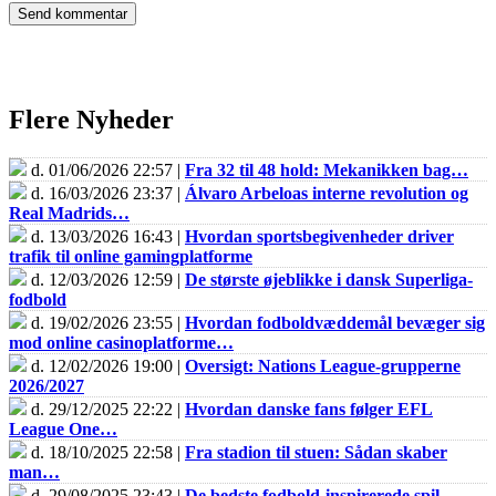
Flere Nyheder
d. 01/06/2026 22:57 |
Fra 32 til 48 hold: Mekanikken bag…
d. 16/03/2026 23:37 |
Álvaro Arbeloas interne revolution og
Real Madrids…
d. 13/03/2026 16:43 |
Hvordan sportsbegivenheder driver
trafik til online gamingplatforme
d. 12/03/2026 12:59 |
De største øjeblikke i dansk Superliga-
fodbold
d. 19/02/2026 23:55 |
Hvordan fodboldvæddemål bevæger sig
mod online casinoplatforme…
d. 12/02/2026 19:00 |
Oversigt: Nations League-grupperne
2026/2027
d. 29/12/2025 22:22 |
Hvordan danske fans følger EFL
League One…
d. 18/10/2025 22:58 |
Fra stadion til stuen: Sådan skaber
man…
d. 29/08/2025 23:43 |
De bedste fodbold-inspirerede spil