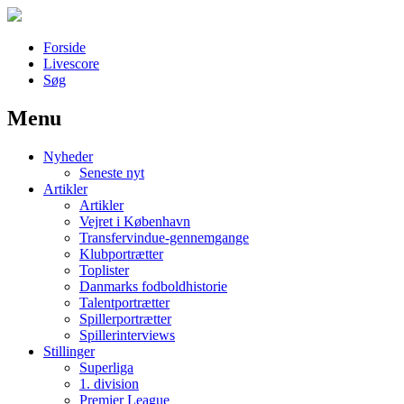
Forside
Livescore
Søg
Menu
Наши партнеры
Nyheder
лучшие займы
Seneste nyt
Artikler
Artikler
Vejret i København
Transfervindue-gennemgange
Klubportrætter
Toplister
Danmarks fodboldhistorie
Talentportrætter
Spillerportrætter
Spillerinterviews
Stillinger
Superliga
1. division
Premier League