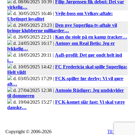
d. 08/06/2025 10:39 |
Filip Jørgensen fik debut: Det var
virkelig…
d. 30/05/2025 16:46 |
Vejle-boss om Velkov-aftale:
Ubetinget loyalitet
d. 29/05/2025 23:23 |
Den nye Superliga-tv-aftale vil
bringe klubberne milliarder…
d. 26/05/2025 22:21 |
Kan du stole på en kamp tracker…
d. 24/05/2025 16:17 |
Antony om Real Betis: Jeg er
lykkelig…
d. 18/05/2025 20:11 |
AaB-profil: Det gør ondt helt ind
i…
d. 10/05/2025 14:42 |
FC Fredericia skal spille Superliga:
Helt vildt
d. 03/05/2025 17:29 |
FCK-spiller før derby: Vi vil gøre
alt…
d. 27/04/2025 12:38 |
Antonio Rüdiger: Jeg undskylder
til dommeren
d. 19/04/2025 15:27 |
FCK-komet slår fast: Vi skal være
danske…
Copyright © 2006-2026
Til top
RSS