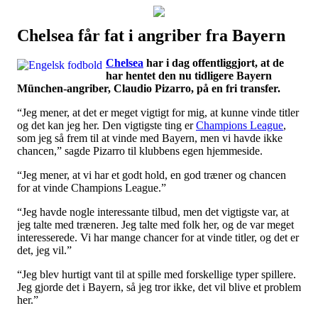
Chelsea får fat i angriber fra Bayern
Наши партнеры
Chelsea
har i dag offentliggjort, at de
лучшие займы
har hentet den nu tidligere Bayern
München-angriber, Claudio Pizarro, på en fri transfer.
“Jeg mener, at det er meget vigtigt for mig, at kunne vinde titler
og det kan jeg her. Den vigtigste ting er
Champions League
,
som jeg så frem til at vinde med Bayern, men vi havde ikke
chancen,” sagde Pizarro til klubbens egen hjemmeside.
“Jeg mener, at vi har et godt hold, en god træner og chancen
for at vinde Champions League.”
“Jeg havde nogle interessante tilbud, men det vigtigste var, at
jeg talte med træneren. Jeg talte med folk her, og de var meget
interesserede. Vi har mange chancer for at vinde titler, og det er
det, jeg vil.”
“Jeg blev hurtigt vant til at spille med forskellige typer spillere.
Jeg gjorde det i Bayern, så jeg tror ikke, det vil blive et problem
her.”