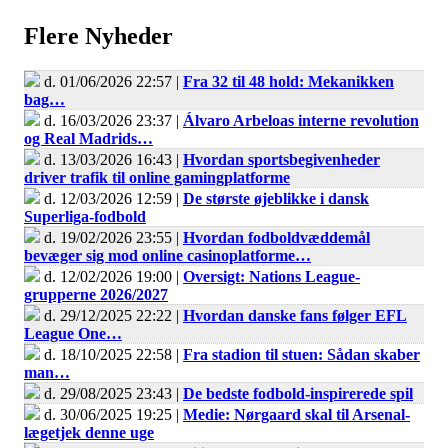
Flere Nyheder
d. 01/06/2026 22:57 |
Fra 32 til 48 hold: Mekanikken
bag…
d. 16/03/2026 23:37 |
Álvaro Arbeloas interne revolution
og Real Madrids…
d. 13/03/2026 16:43 |
Hvordan sportsbegivenheder
driver trafik til online gamingplatforme
d. 12/03/2026 12:59 |
De største øjeblikke i dansk
Superliga-fodbold
d. 19/02/2026 23:55 |
Hvordan fodboldvæddemål
bevæger sig mod online casinoplatforme…
d. 12/02/2026 19:00 |
Oversigt: Nations League-
grupperne 2026/2027
d. 29/12/2025 22:22 |
Hvordan danske fans følger EFL
League One…
d. 18/10/2025 22:58 |
Fra stadion til stuen: Sådan skaber
man…
d. 29/08/2025 23:43 |
De bedste fodbold-inspirerede spil
d. 30/06/2025 19:25 |
Medie: Nørgaard skal til Arsenal-
lægetjek denne uge