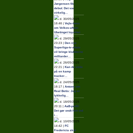
Jørgensen fik
debut: Det var
virkelig…
d. 30/05/2025
16:46 |
Vejle-boss
om Velkov-aftale:
Ubetinget loyalitet
d. 29/05/2025
23:23 |
Den nye
Superliga-tv-aftale
vil bringe klubberne
milliarder…
d. 26/05/2025
22:21 |
Kan du stole
på en kamp
tracker…
d. 24/05/2025
16:17 |
Antony om
Real Betis: Jeg er
lykkelig…
d. 18/05/2025
20:11 |
AaB-profil:
Det gør ondt helt ind
i…
d. 10/05/2025
14:42 |
FC
Fredericia skal