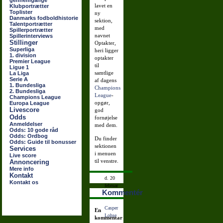
gennemgange
lavet en
Klubportrætter
Toplister
ny
Danmarks fodboldhistorie
sektion,
Talentportrætter
med
Spillerportrætter
navnet
Spillerinterviews
Stillinger
Optakter,
Superliga
heri ligger
1. division
optakter
Premier League
til
Ligue 1
samtlige
La Liga
Serie A
af dagens
1. Bundesliga
Champions
2. Bundesliga
League
-
Champions League
opgør,
Europa League
Livescore
god
Odds
fornøjelse
Anmeldelser
med dem.
Odds: 10 gode råd
Odds: Ordbog
Du finder
Odds: Guide til bonusser
sektionen
Services
i menuen
Live score
til venstre.
Annoncering
Mere info
Kontakt
d. 20
Kontakt os
februar
Kommentér
2007
14:06:28
Casper
En
Lohse
kommentar