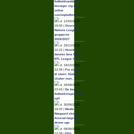
fodboldvæddemål
bevæger sig mod
online
casinoplatforme…
d. 12/02/2026
19:00 |
Oversigt:
Nations League-
grupperne
2026/2027
d. 29/12/2025
22:22 |
Hvordan
danske fans følger
EFL League One…
d. 18/10/2025
22:58 |
Fra stadion
til stuen: Sådan
skaber man…
d. 29/08/2025
23:43 |
De bedste
fodbold-inspirerede
spil
d. 30/06/2025
19:25 |
Medie:
Nørgaard skal til
Arsenal-lægetjek
denne uge
d. 08/06/2025
10:39 |
Filip