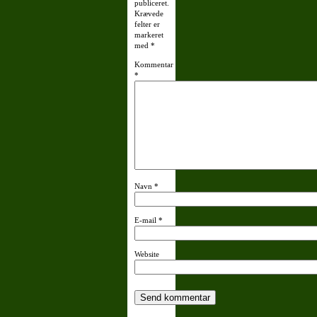
publiceret.
Krævede
felter er
markeret
med
*
Kommentar
*
Navn
*
E-mail
*
Website