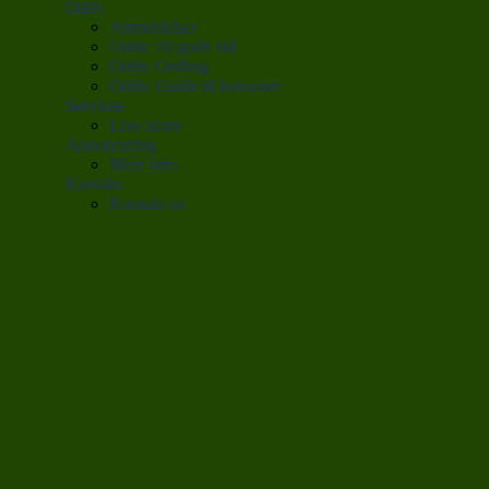
Odds
Anmeldelser
Odds: 10 gode råd
Odds: Ordbog
Odds: Guide til bonusser
Services
Live score
Annoncering
Mere info
Kontakt
Kontakt os