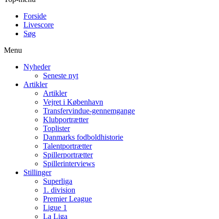
Forside
Livescore
Søg
Menu
Nyheder
Seneste nyt
Artikler
Artikler
Vejret i København
Transfervindue-gennemgange
Klubportrætter
Toplister
Danmarks fodboldhistorie
Talentportrætter
Spillerportrætter
Spillerinterviews
Stillinger
Superliga
1. division
Premier League
Ligue 1
La Liga