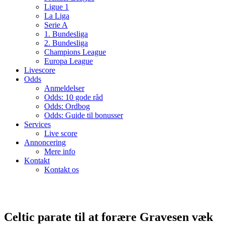
Ligue 1
La Liga
Serie A
1. Bundesliga
2. Bundesliga
Champions League
Europa League
Livescore
Odds
Anmeldelser
Odds: 10 gode råd
Odds: Ordbog
Odds: Guide til bonusser
Services
Live score
Annoncering
Mere info
Kontakt
Kontakt os
Celtic parate til at forære Gravesen væk