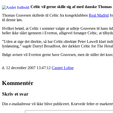
Celtic vil gerne skille sig af med danske Thomas 
Thomas Gravesen skiftede til Celtic fra kongeklubben
Real Madrid
fo
til denne løn.
Hvilket betød, at Celtic i sommer valgte at udleje Gravesen til hans tid
heller ikke slået igennem i Everton, alligevel forsøger Celtic, at tilby
”Uden at sige det direkte, så har Celtic-direktør Peter Lawell klart in
lynløsning,” sagde Darryl Broadfoot, der dækker Celtic for The Herald
Ifølge avisen vil Everton gerne have Gravesen, men de stiller det krav,
d. 12 december 2007 13:47:12
Casper Lohse
Kommentér
Skriv et svar
Din e-mailadresse vil ikke blive publiceret.
Krævede felter er marker