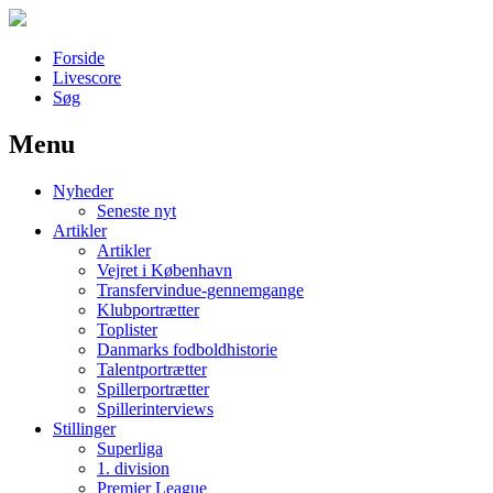
Forside
Livescore
Søg
Menu
Наши партнеры
Nyheder
лучшие займы
Seneste nyt
Artikler
Artikler
Vejret i København
Transfervindue-gennemgange
Klubportrætter
Toplister
Danmarks fodboldhistorie
Talentportrætter
Spillerportrætter
Spillerinterviews
Stillinger
Superliga
1. division
Premier League