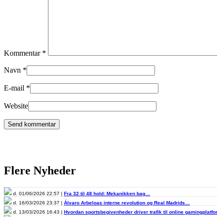
Kommentar
*
Navn
*
E-mail
*
Website
Flere Nyheder
d. 01/06/2026 22:57 |
Fra 32 til 48 hold: Mekanikken bag…
d. 16/03/2026 23:37 |
Álvaro Arbeloas interne revolution og Real Madrids…
d. 13/03/2026 16:43 |
Hvordan sportsbegivenheder driver trafik til online gamingplatf