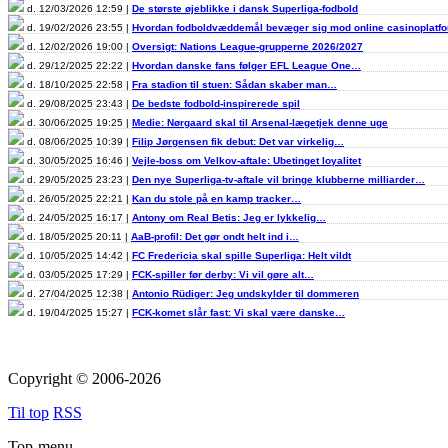
d. 12/03/2026 12:59 |
De største øjeblikke i dansk Superliga-fodbold
d. 19/02/2026 23:55 |
Hvordan fodboldvæddemål bevæger sig mod online casinoplat
d. 12/02/2026 19:00 |
Oversigt: Nations League-grupperne 2026/2027
d. 29/12/2025 22:22 |
Hvordan danske fans følger EFL League One…
d. 18/10/2025 22:58 |
Fra stadion til stuen: Sådan skaber man…
d. 29/08/2025 23:43 |
De bedste fodbold-inspirerede spil
d. 30/06/2025 19:25 |
Medie: Nørgaard skal til Arsenal-lægetjek denne uge
d. 08/06/2025 10:39 |
Filip Jørgensen fik debut: Det var virkelig…
d. 30/05/2025 16:46 |
Vejle-boss om Velkov-aftale: Ubetinget loyalitet
d. 29/05/2025 23:23 |
Den nye Superliga-tv-aftale vil bringe klubberne milliarder…
d. 26/05/2025 22:21 |
Kan du stole på en kamp tracker…
d. 24/05/2025 16:17 |
Antony om Real Betis: Jeg er lykkelig…
d. 18/05/2025 20:11 |
AaB-profil: Det gør ondt helt ind i…
d. 10/05/2025 14:42 |
FC Fredericia skal spille Superliga: Helt vildt
d. 03/05/2025 17:29 |
FCK-spiller før derby: Vi vil gøre alt…
d. 27/04/2025 12:38 |
Antonio Rüdiger: Jeg undskylder til dommeren
d. 19/04/2025 15:27 |
FCK-komet slår fast: Vi skal være danske…
Copyright © 2006-2026
Til top
RSS
Top-menu