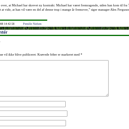
 over, at Michael har skrevet ny kontrakt. Michael har været fremragende, siden han kom til fra
gt at vide, at han vil være en del af denne trup i mange år fremover,” siger manager Alex Ferguso
008 14:42:58
Pernille Nielsen
tér
r
se vil ikke blive publiceret.
Krævede felter er markeret med
*