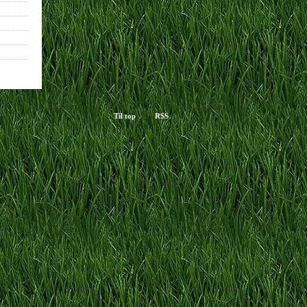
Til top
RSS