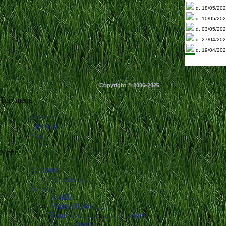
d. 18/05/202
d. 10/05/202
d. 03/05/202
d. 27/04/202
d. 19/04/202
Copyright © 2006-2026
Top-menu
Forside
Livescore
Søg
Menu
Nyheder
Seneste nyt
Artikler
Artikler
Vejret i København
Transfervindue-gennemgange
Klubportrætter