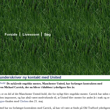
Forside
Livescore
Søg
 underskriver ny kontakt med United
De nykårede engelske mestre, Manchester United, har forlænget kontrakten med
en Michael Carrick, der nu bliver i klubben i yderligere fire år.
 er en del af det Manchester United-hold, der for nyligt blev engelske mestre. Carrick har siden 
bben imponeret, og har altså været medvirkende til, at United blev mestre for andet år i træk og er 
ague
-finalen mod
Chelsea
den 21. maj.
ed har nu forlænget kontrakten med Carrick, så han vil være at finde på Old Trafford yderligere 