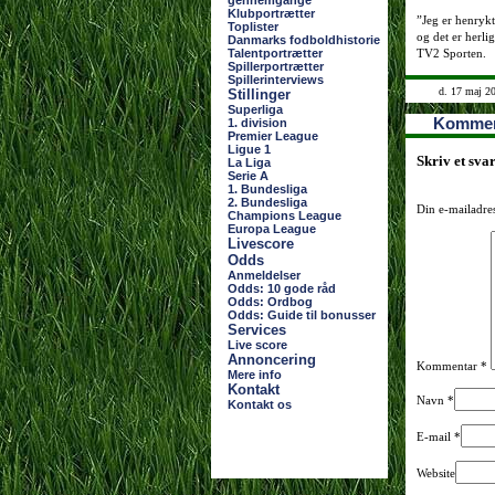
gennemgange
Klubportrætter
”Jeg er henrykt
Toplister
og det er herli
Danmarks fodboldhistorie
Talentportrætter
TV2 Sporten.
Spillerportrætter
Spillerinterviews
d. 17 maj 2
Stillinger
Superliga
Kommen
1. division
Premier League
Ligue 1
Skriv et sva
La Liga
Serie A
1. Bundesliga
2. Bundesliga
Din e-mailadres
Champions League
Europa League
Livescore
Odds
Anmeldelser
Odds: 10 gode råd
Odds: Ordbog
Odds: Guide til bonusser
Services
Live score
Annoncering
Kommentar
*
Mere info
Kontakt
Navn
*
Kontakt os
E-mail
*
Website