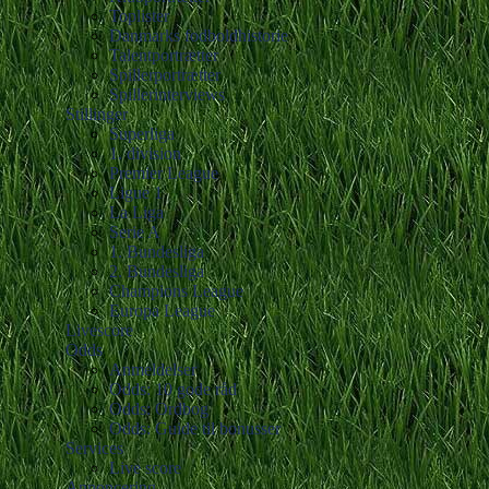
Toplister
Danmarks fodboldhistorie
Talentportrætter
Spillerportrætter
Spillerinterviews
Stillinger
Superliga
1. division
Premier League
Ligue 1
La Liga
Serie A
1. Bundesliga
2. Bundesliga
Champions League
Europa League
Livescore
Odds
Anmeldelser
Odds: 10 gode råd
Odds: Ordbog
Odds: Guide til bonusser
Services
Live score
Annoncering