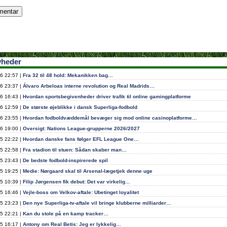
yheder
6 22:57 |
Fra 32 til 48 hold: Mekanikken bag…
6 23:37 |
Álvaro Arbeloas interne revolution og Real Madrids…
6 16:43 |
Hvordan sportsbegivenheder driver trafik til online gamingplatforme
6 12:59 |
De største øjeblikke i dansk Superliga-fodbold
6 23:55 |
Hvordan fodboldvæddemål bevæger sig mod online casinoplatforme…
6 19:00 |
Oversigt: Nations League-grupperne 2026/2027
5 22:22 |
Hvordan danske fans følger EFL League One…
5 22:58 |
Fra stadion til stuen: Sådan skaber man…
5 23:43 |
De bedste fodbold-inspirerede spil
5 19:25 |
Medie: Nørgaard skal til Arsenal-lægetjek denne uge
5 10:39 |
Filip Jørgensen fik debut: Det var virkelig…
5 16:46 |
Vejle-boss om Velkov-aftale: Ubetinget loyalitet
5 23:23 |
Den nye Superliga-tv-aftale vil bringe klubberne milliarder…
5 22:21 |
Kan du stole på en kamp tracker…
5 16:17 |
Antony om Real Betis: Jeg er lykkelig…