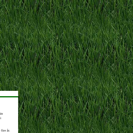
sin
i
fire år.