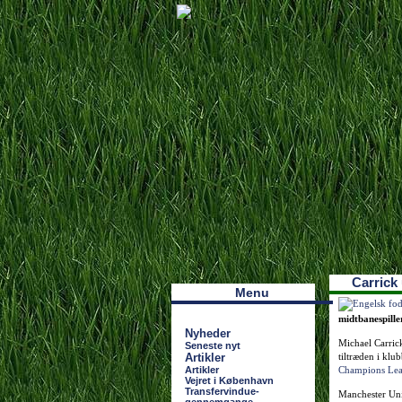
Наши партнеры
лучшие займы
Carrick
Menu
midtbanespiller
Nyheder
Michael Carrick
Seneste nyt
Artikler
tiltræden i klu
Artikler
Champions Le
Vejret i København
Transfervindue-
Manchester Unit