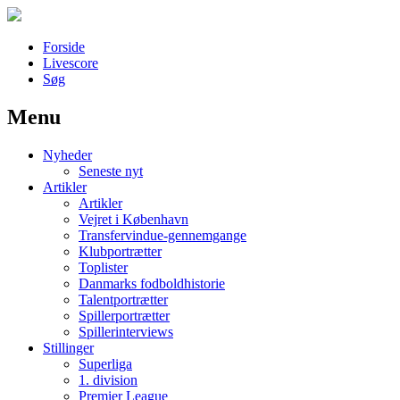
Forside
Livescore
Søg
Menu
Наши партнеры
Nyheder
лучшие займы
Seneste nyt
Artikler
Artikler
Vejret i København
Transfervindue-gennemgange
Klubportrætter
Toplister
Danmarks fodboldhistorie
Talentportrætter
Spillerportrætter
Spillerinterviews
Stillinger
Superliga
1. division
Premier League