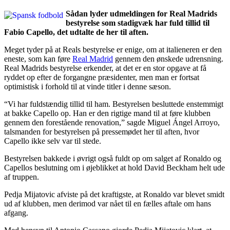
Sådan lyder udmeldingen for Real Madrids
bestyrelse som stadigvæk har fuld tillid til
Fabio Capello, det udtalte de her til aften.
Meget tyder på at Reals bestyrelse er enige, om at italieneren er den
eneste, som kan føre
Real Madrid
gennem den ønskede udrensning.
Real Madrids bestyrelse erkender, at det er en stor opgave at få
ryddet op efter de forgangne præsidenter, men man er fortsat
optimistisk i forhold til at vinde titler i denne sæson.
“Vi har fuldstændig tillid til ham. Bestyrelsen besluttede enstemmigt
at bakke Capello op. Han er den rigtige mand til at føre klubben
gennem den forestående renovation,” sagde Miguel Ángel Arroyo,
talsmanden for bestyrelsen på pressemødet her til aften, hvor
Capello ikke selv var til stede.
Bestyrelsen bakkede i øvrigt også fuldt op om salget af Ronaldo og
Capellos beslutning om i øjeblikket at hold David Beckham helt ude
af truppen.
Pedja Mijatovic afviste på det kraftigste, at Ronaldo var blevet smidt
ud af klubben, men derimod var nået til en fælles aftale om hans
afgang.