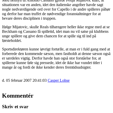
Med hensyn til Antonio Cassano gjorde Pedja Mijatovic klart, at
situationen var en anden, idet den italienske angriber havde sagt
nogle nedværdigende ord over for Capello i de andre spilleres påhør
og derfor har man truffet de nødvendige foranstaltninger for at
bevare deres disciplinen i truppen.
Ifølge Mijatovic, skulle Reals tilhængere heller ikke regne med at se
Beckham og Cassano få spilletid, idet man nu vil satse på klubbens
unge spillere og give dem chancen for at spille sig til ind på
førsteholdet.
Sportsdirektøren kunne iøvrigt fortælle, at man er i fuld gang med at
forberede den kommende sæson, men fastholdt at denne sæson også
er særdeles vigtig. Derfor havde han også stor forståelse for, at
spillerne kunne føle sig pressede, idet de ikke har vundet titler i
mange år og fordi de ikke kender deres fremtidsudsigter.
d. 05 februar 2007 20:41:03
Casper Lohse
Kommentér
Skriv et svar