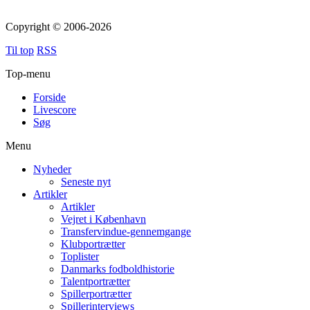
Copyright © 2006-2026
Til top
RSS
Top-menu
Forside
Livescore
Søg
Menu
Nyheder
Seneste nyt
Artikler
Artikler
Vejret i København
Transfervindue-gennemgange
Klubportrætter
Toplister
Danmarks fodboldhistorie
Talentportrætter
Spillerportrætter
Spillerinterviews