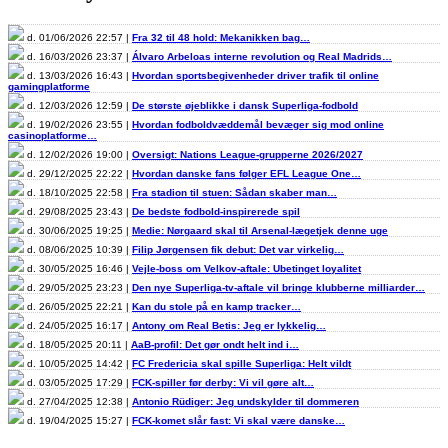
d. 01/06/2026 22:57 |
Fra 32 til 48 hold: Mekanikken bag…
d. 16/03/2026 23:37 |
Álvaro Arbeloas interne revolution og Real Madrids…
d. 13/03/2026 16:43 |
Hvordan sportsbegivenheder driver trafik til online
gamingplatforme
d. 12/03/2026 12:59 |
De største øjeblikke i dansk Superliga-fodbold
d. 19/02/2026 23:55 |
Hvordan fodboldvæddemål bevæger sig mod online
casinoplatforme…
d. 12/02/2026 19:00 |
Oversigt: Nations League-grupperne 2026/2027
d. 29/12/2025 22:22 |
Hvordan danske fans følger EFL League One…
d. 18/10/2025 22:58 |
Fra stadion til stuen: Sådan skaber man…
d. 29/08/2025 23:43 |
De bedste fodbold-inspirerede spil
d. 30/06/2025 19:25 |
Medie: Nørgaard skal til Arsenal-lægetjek denne uge
d. 08/06/2025 10:39 |
Filip Jørgensen fik debut: Det var virkelig…
d. 30/05/2025 16:46 |
Vejle-boss om Velkov-aftale: Ubetinget loyalitet
d. 29/05/2025 23:23 |
Den nye Superliga-tv-aftale vil bringe klubberne milliarder…
d. 26/05/2025 22:21 |
Kan du stole på en kamp tracker…
d. 24/05/2025 16:17 |
Antony om Real Betis: Jeg er lykkelig…
d. 18/05/2025 20:11 |
AaB-profil: Det gør ondt helt ind i…
d. 10/05/2025 14:42 |
FC Fredericia skal spille Superliga: Helt vildt
d. 03/05/2025 17:29 |
FCK-spiller før derby: Vi vil gøre alt…
d. 27/04/2025 12:38 |
Antonio Rüdiger: Jeg undskylder til dommeren
d. 19/04/2025 15:27 |
FCK-komet slår fast: Vi skal være danske…