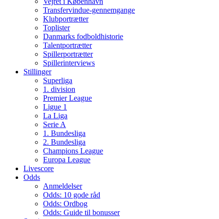
Vejret i København
Transfervindue-gennemgange
Klubportrætter
Toplister
Danmarks fodboldhistorie
Talentportrætter
Spillerportrætter
Spillerinterviews
Stillinger
Superliga
1. division
Premier League
Ligue 1
La Liga
Serie A
1. Bundesliga
2. Bundesliga
Champions League
Europa League
Livescore
Odds
Anmeldelser
Odds: 10 gode råd
Odds: Ordbog
Odds: Guide til bonusser