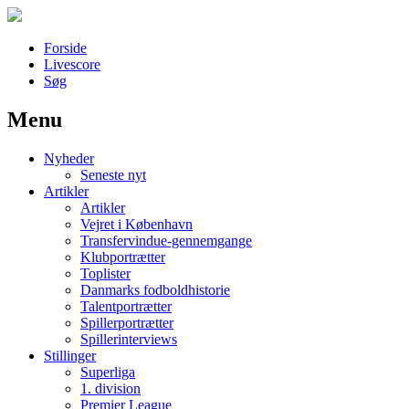
Forside
Livescore
Søg
Menu
Наши партнеры
Nyheder
лучшие займы
Seneste nyt
Artikler
Artikler
Vejret i København
Transfervindue-gennemgange
Klubportrætter
Toplister
Danmarks fodboldhistorie
Talentportrætter
Spillerportrætter
Spillerinterviews
Stillinger
Superliga
1. division
Premier League