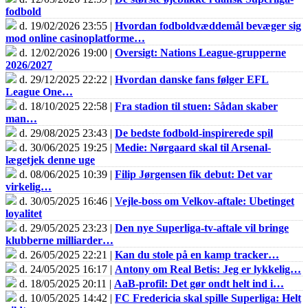
fodbold
d. 19/02/2026 23:55 |
Hvordan fodboldvæddemål bevæger sig
mod online casinoplatforme…
d. 12/02/2026 19:00 |
Oversigt: Nations League-grupperne
2026/2027
d. 29/12/2025 22:22 |
Hvordan danske fans følger EFL
League One…
d. 18/10/2025 22:58 |
Fra stadion til stuen: Sådan skaber
man…
d. 29/08/2025 23:43 |
De bedste fodbold-inspirerede spil
d. 30/06/2025 19:25 |
Medie: Nørgaard skal til Arsenal-
lægetjek denne uge
d. 08/06/2025 10:39 |
Filip Jørgensen fik debut: Det var
virkelig…
d. 30/05/2025 16:46 |
Vejle-boss om Velkov-aftale: Ubetinget
loyalitet
d. 29/05/2025 23:23 |
Den nye Superliga-tv-aftale vil bringe
klubberne milliarder…
d. 26/05/2025 22:21 |
Kan du stole på en kamp tracker…
d. 24/05/2025 16:17 |
Antony om Real Betis: Jeg er lykkelig…
d. 18/05/2025 20:11 |
AaB-profil: Det gør ondt helt ind i…
d. 10/05/2025 14:42 |
FC Fredericia skal spille Superliga: Helt