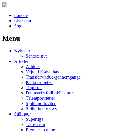
Forside
Livescore
Søg
Menu
Наши партнеры
Nyheder
лучшие займы
Seneste nyt
Artikler
Artikler
Vejret i København
Transfervindue-gennemgange
Klubportrætter
Toplister
Danmarks fodboldhistorie
Talentportrætter
Spillerportrætter
Spillerinterviews
Stillinger
Superliga
1. division
Premier League