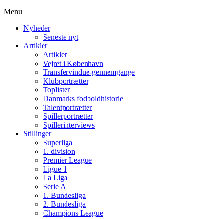
Menu
Nyheder
Seneste nyt
Artikler
Artikler
Vejret i København
Transfervindue-gennemgange
Klubportrætter
Toplister
Danmarks fodboldhistorie
Talentportrætter
Spillerportrætter
Spillerinterviews
Stillinger
Superliga
1. division
Premier League
Ligue 1
La Liga
Serie A
1. Bundesliga
2. Bundesliga
Champions League