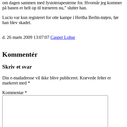
om dagen sammen med fysioterapeuterne for. Hvornår jeg kommer
på banen er helt op til træneren nu,” slutter han.
Lucio var kun registeret for otte kampe i Hertha Berlin-trøjen, før
han blev skadet.
d. 26 marts 2009 13:07:07
Casper Lohse
Kommentér
Skriv et svar
Din e-mailadresse vil ikke blive publiceret.
Krævede felter er
markeret med
*
Kommentar
*