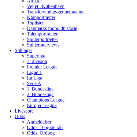
Artikler
Vejret i København
Transfervindue-gennemgange
Klubportrætter
Toplister
Danmarks fodboldhistorie
Talentportrætter
Spillerportrætter
Spillerinterviews
Stillinger
Superliga
1. division
Premier League
Ligue 1
La Liga
Serie A
1. Bundesliga
2. Bundesliga
Champions League
Europa League
Livescore
Odds
Anmeldelser
Odds: 10 gode råd
Odds: Ordbog