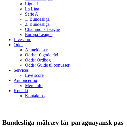
Ligue 1
La Liga
Serie A
1. Bundesliga
2. Bundesliga
Champions League
Europa League
Livescore
Odds
Anmeldelser
Odds: 10 gode råd
Odds: Ordbog
Odds: Guide til bonusser
Services
Live score
Annoncering
Mere info
Kontakt
Kontakt os
Bundesliga-målræv får paraguayansk pas