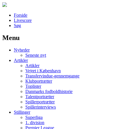
Forside
Livescore
Søg
Menu
Наши партнеры
Nyheder
лучшие займы
Seneste nyt
Artikler
Artikler
Vejret i København
Transfervindue-gennemgange
Klubportrætter
Toplister
Danmarks fodboldhistorie
Talentportrætter
Spillerportrætter
Spillerinterviews
Stillinger
Superliga
1. division
Premier League