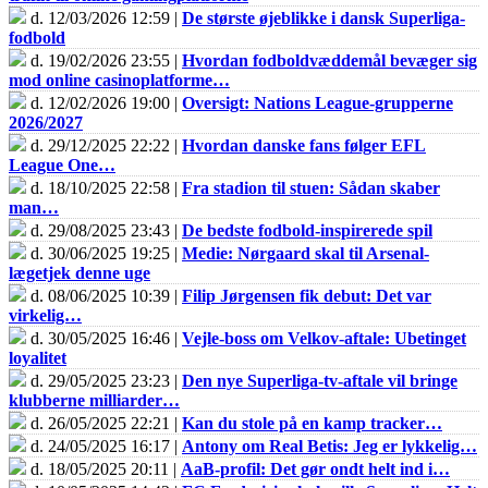
d. 12/03/2026 12:59 |
De største øjeblikke i dansk Superliga-
fodbold
d. 19/02/2026 23:55 |
Hvordan fodboldvæddemål bevæger sig
mod online casinoplatforme…
d. 12/02/2026 19:00 |
Oversigt: Nations League-grupperne
2026/2027
d. 29/12/2025 22:22 |
Hvordan danske fans følger EFL
League One…
d. 18/10/2025 22:58 |
Fra stadion til stuen: Sådan skaber
man…
d. 29/08/2025 23:43 |
De bedste fodbold-inspirerede spil
d. 30/06/2025 19:25 |
Medie: Nørgaard skal til Arsenal-
lægetjek denne uge
d. 08/06/2025 10:39 |
Filip Jørgensen fik debut: Det var
virkelig…
d. 30/05/2025 16:46 |
Vejle-boss om Velkov-aftale: Ubetinget
loyalitet
d. 29/05/2025 23:23 |
Den nye Superliga-tv-aftale vil bringe
klubberne milliarder…
d. 26/05/2025 22:21 |
Kan du stole på en kamp tracker…
d. 24/05/2025 16:17 |
Antony om Real Betis: Jeg er lykkelig…
d. 18/05/2025 20:11 |
AaB-profil: Det gør ondt helt ind i…