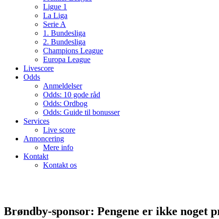
Ligue 1
La Liga
Serie A
1. Bundesliga
2. Bundesliga
Champions League
Europa League
Livescore
Odds
Anmeldelser
Odds: 10 gode råd
Odds: Ordbog
Odds: Guide til bonusser
Services
Live score
Annoncering
Mere info
Kontakt
Kontakt os
Brøndby-sponsor: Pengene er ikke noget 