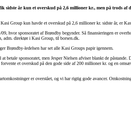
 sidste år kun et overskud på 2,6 millioner kr., men på trods af 
Kasi Group kun havde et overskud på 2,6 millioner kr. sidste år, er Ka
008/09, hvor sponsoratet af Brøndby begynder. Så finansieringen er overho
, adm. direktør i Kasi Group, til borsen.dk.
ger Brøndby-ledelsen har set alle Kasi Groups papir igennem.
 at betale sponsoratet, men Jesper Nielsen afviser blankt de påstande. 
 at forvente et overskud på den gode side af 200 millioner kr. og en omsæt
tartomkostninger er overstået, og vi har rigtig gode avancer. Omkostning