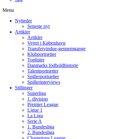
Menu
Nyheder
Seneste nyt
Artikler
Artikler
Vejret i København
Transfervindue-gennemgange
Klubportrætter
Toplister
Danmarks fodboldhistorie
Talentportrætter
Spillerportrætter
Spillerinterviews
Stillinger
Superliga
1. division
Premier League
Ligue 1
La Liga
Serie A
1. Bundesliga
2. Bundesliga
Champions League