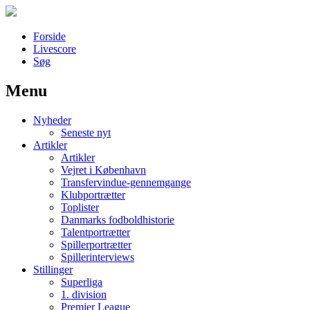
Forside
Livescore
Søg
Menu
Наши партнеры
Nyheder
лучшие займы
Seneste nyt
Artikler
Artikler
Vejret i København
Transfervindue-gennemgange
Klubportrætter
Toplister
Danmarks fodboldhistorie
Talentportrætter
Spillerportrætter
Spillerinterviews
Stillinger
Superliga
1. division
Premier League