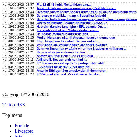
d. 01/06/2026 22:57 |
Fra 32 til 48 hold: Mekanikken bag…
d. 16/03/2026 23:37 |
Álvaro Arbeloas interne revolution og Real Madrids…
d. 13/03/2026 16:43 |
Hvordan sportsbegivenheder driver trafik til online gamingplatform
d. 12/03/2026 12:59 |
De største øjeblikke i dansk Superliga-fodbold
d. 19/02/2026 23:55 |
Hvordan fodboldvæddemål bevæger sig mod online casinoplatfor
d. 12/02/2026 19:00 |
Oversigt: Nations League-grupperne 2026/2027
d. 29/12/2025 22:22 |
Hvordan danske fans følger EFL League One…
d. 18/10/2025 22:58 |
Fra stadion til stuen: Sådan skaber man…
d. 29/08/2025 23:43 |
De bedste fodbold-inspirerede spil
d. 30/06/2025 19:25 |
Medie: Nørgaard skal til Arsenal-lægetjek denne uge
d. 08/06/2025 10:39 |
Filip Jørgensen fik debut: Det var virkelig…
d. 30/05/2025 16:46 |
Vejle-boss om Velkov-aftale: Ubetinget loyalitet
d. 29/05/2025 23:23 |
Den nye Superliga-tv-aftale vil bringe klubberne milliarder…
d. 26/05/2025 22:21 |
Kan du stole på en kamp tracker…
d. 24/05/2025 16:17 |
Antony om Real Betis: Jeg er lykkelig…
d. 18/05/2025 20:11 |
AaB-profil: Det gør ondt helt ind i…
d. 10/05/2025 14:42 |
FC Fredericia skal spille Superliga: Helt vildt
d. 03/05/2025 17:29 |
FCK-spiller før derby: Vi vil gøre alt…
d. 27/04/2025 12:38 |
Antonio Rüdiger: Jeg undskylder til dommeren
d. 19/04/2025 15:27 |
FCK-komet slår fast: Vi skal være danske…
Copyright © 2006-2026
Til top
RSS
Top-menu
Forside
Livescore
Søg