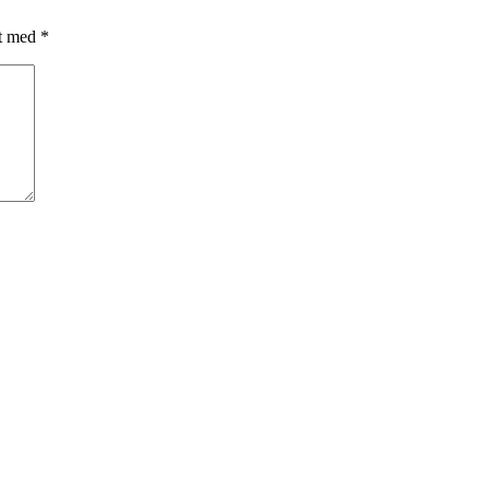
et med
*