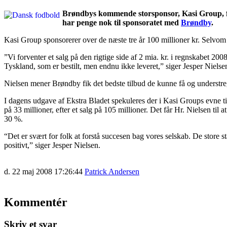
Brøndbys kommende storsponsor, Kasi Group, fik
har penge nok til sponsoratet med
Brøndby
.
Kasi Group sponsorerer over de næste tre år 100 millioner kr. Selvom 
”Vi forventer et salg på den rigtige side af 2 mia. kr. i regnskabet 2
Tyskland, som er bestilt, men endnu ikke leveret,” siger Jesper Nielsen
Nielsen mener Brøndby fik det bedste tilbud de kunne få og understre
I dagens udgave af Ekstra Bladet spekuleres der i Kasi Groups evne til
på 33 millioner, efter et salg på 105 millioner. Det får Hr. Nielsen til
30 %.
“Det er svært for folk at forstå succesen bag vores selskab. De store s
positivt,” siger Jesper Nielsen.
d. 22 maj 2008 17:26:44
Patrick Andersen
Kommentér
Skriv et svar