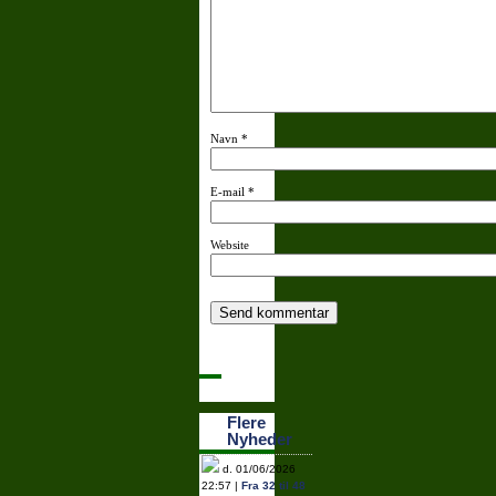
Navn
*
E-mail
*
Website
Flere
Nyheder
d. 01/06/2026
22:57 |
Fra 32 til 48