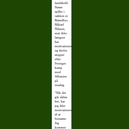
landshold.
Næste
spiller i
rækken er
Brøndbys
Mikael
Nilsson,
som ikke
længere
har
motivationen
og derfor
stopper
efter
Sveriges
kamp
mod
Albanien
på
onsdag.
”Når det
gik sådan
her, har
jeg ikke
motivationen
til at
fortsætte.
Jeg
kommer