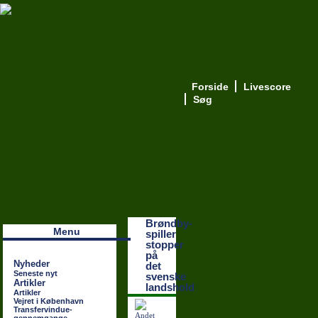
Forside
Livescore
Søg
Наши партнеры
лучшие займы
Brøndby-
Menu
spiller
stopper
på
Nyheder
det
Seneste nyt
svenske
Artikler
landshold
Artikler
Vejret i København
Transfervindue-