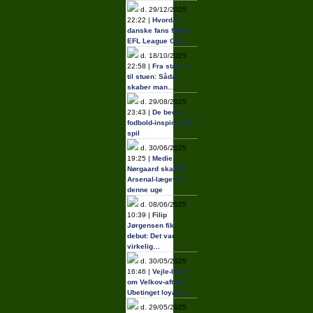
d. 29/12/2025
22:22 |
Hvordan
danske fans følger
EFL League One…
d. 18/10/2025
22:58 |
Fra stadion
til stuen: Sådan
skaber man…
d. 29/08/2025
23:43 |
De bedste
fodbold-inspirerede
spil
d. 30/06/2025
19:25 |
Medie:
Nørgaard skal til
Arsenal-lægetjek
denne uge
d. 08/06/2025
10:39 |
Filip
Jørgensen fik
debut: Det var
virkelig…
d. 30/05/2025
16:46 |
Vejle-boss
om Velkov-aftale:
Ubetinget loyalitet
d. 29/05/2025