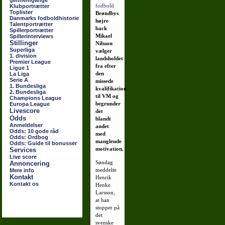
gennemgange
Klubportrætter
Toplister
Brøndbys
Danmarks fodboldhistorie
højre
Talentportrætter
back
Spillerportrætter
Mikael
Spillerinterviews
Stillinger
Nilsson
Superliga
vælger
1. division
landsholdet
Premier League
fra efter
Ligue 1
den
La Liga
Serie A
missede
1. Bundesliga
kvalifikation
2. Bundesliga
til VM og
Champions League
begrunder
Europa League
Livescore
det
Odds
blandt
Anmeldelser
andet
Odds: 10 gode råd
med
Odds: Ordbog
manglende
Odds: Guide til bonusser
motivation.
Services
Live score
Søndag
Annoncering
meddelte
Mere info
Kontakt
Henrik
Kontakt os
Henke
Larsson,
at han
stopper på
det
svenske