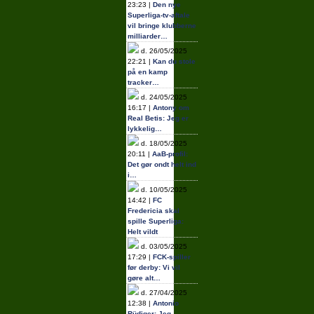
23:23 |
Den nye
Superliga-tv-aftale
vil bringe klubberne
milliarder…
d. 26/05/2025
22:21 |
Kan du stole
på en kamp
tracker…
d. 24/05/2025
16:17 |
Antony om
Real Betis: Jeg er
lykkelig…
d. 18/05/2025
20:11 |
AaB-profil:
Det gør ondt helt ind
i…
d. 10/05/2025
14:42 |
FC
Fredericia skal
spille Superliga:
Helt vildt
d. 03/05/2025
17:29 |
FCK-spiller
før derby: Vi vil
gøre alt…
d. 27/04/2025
12:38 |
Antonio
Rüdiger: Jeg