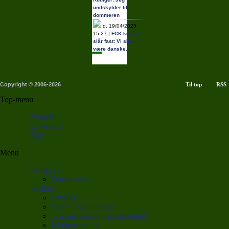
undskylder til
dommeren
d. 19/04/2025
15:27 |
FCK-komet
slår fast: Vi skal
være danske…
Copyright © 2006-2026
Til top
RSS
Top-menu
Forside
Livescore
Søg
Menu
Nyheder
Seneste nyt
Artikler
Artikler
Vejret i København
Transfervindue-gennemgange
Klubportrætter