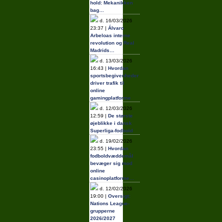
hold: Mekanikken
bag…
d. 16/03/2026
23:37 |
Álvaro
Arbeloas interne
revolution og Real
Madrids…
d. 13/03/2026
16:43 |
Hvordan
sportsbegivenheder
driver trafik til
online
gamingplatforme
d. 12/03/2026
12:59 |
De største
øjeblikke i dansk
Superliga-fodbold
d. 19/02/2026
23:55 |
Hvordan
fodboldvæddemål
bevæger sig mod
online
casinoplatforme…
d. 12/02/2026
19:00 |
Oversigt:
Nations League-
grupperne
2026/2027