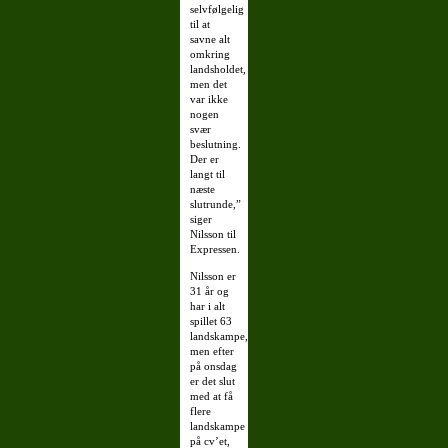
selvfølgelig
til at
savne alt
omkring
landsholdet,
men det
var ikke
nogen
svær
beslutning.
Der er
langt til
næste
slutrunde,”
siger
Nilsson til
Expressen.
Nilsson er
31 år og
har i alt
spillet 63
landskampe,
men efter
på onsdag
er det slut
med at få
flere
landskampe
på cv’et,