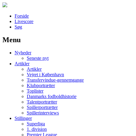
Forside
Livescore
Søg
Menu
Наши партнеры
Nyheder
лучшие займы
Seneste nyt
Artikler
Artikler
Vejret i København
Transfervindue-gennemgange
Klubportrætter
Toplister
Danmarks fodboldhistorie
Talentportrætter
Spillerportrætter
Spillerinterviews
Stillinger
Superliga
1. division
Premier League