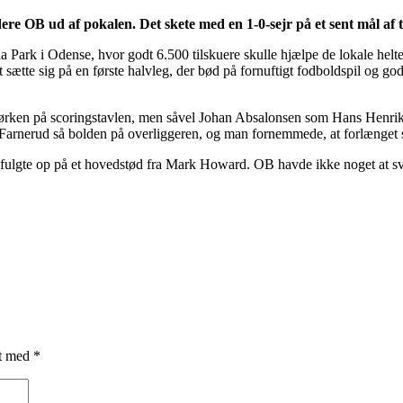
ere OB ud af pokalen. Det skete med en 1-0-sejr på et sent mål af
Park i Odense, hvor godt 6.500 tilskuere skulle hjælpe de lokale helte 
sætte sig på en første halvleg, der bød på fornuftigt fodboldspil og god
 tørken på scoringstavlen, men såvel Johan Absalonsen som Hans Henrik
arnerud så bolden på overliggeren, og man fornemmede, at forlænget s
d fulgte op på et hovedstød fra Mark Howard. OB havde ikke noget at s
et med
*