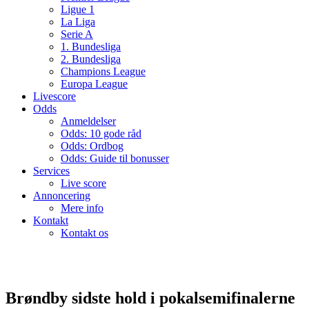
Ligue 1
La Liga
Serie A
1. Bundesliga
2. Bundesliga
Champions League
Europa League
Livescore
Odds
Anmeldelser
Odds: 10 gode råd
Odds: Ordbog
Odds: Guide til bonusser
Services
Live score
Annoncering
Mere info
Kontakt
Kontakt os
Brøndby sidste hold i pokalsemifinalerne