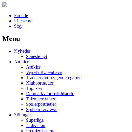
Forside
Livescore
Søg
Menu
Наши партнеры
Nyheder
лучшие займы
Seneste nyt
Artikler
Artikler
Vejret i København
Transfervindue-gennemgange
Klubportrætter
Toplister
Danmarks fodboldhistorie
Talentportrætter
Spillerportrætter
Spillerinterviews
Stillinger
Superliga
1. division
Premier League