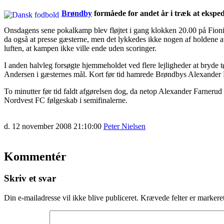
Brøndby
formåede for andet år i træk at eksped
Onsdagens sene pokalkamp blev fløjtet i gang klokken 20.00 på Fionia 
da også at presse gæsterne, men det lykkedes ikke nogen af holdene at 
luften, at kampen ikke ville ende uden scoringer.
I anden halvleg forsøgte hjemmeholdet ved flere lejligheder at bryde
Andersen i gæsternes mål. Kort før tid hamrede Brøndbys Alexander F
To minutter før tid faldt afgørelsen dog, da netop Alexander Farneru
Nordvest FC følgeskab i semifinalerne.
d. 12 november 2008 21:10:00
Peter Nielsen
Kommentér
Skriv et svar
Din e-mailadresse vil ikke blive publiceret.
Krævede felter er marker