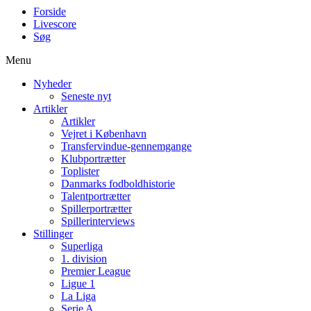
Forside
Livescore
Søg
Menu
Nyheder
Seneste nyt
Artikler
Artikler
Vejret i København
Transfervindue-gennemgange
Klubportrætter
Toplister
Danmarks fodboldhistorie
Talentportrætter
Spillerportrætter
Spillerinterviews
Stillinger
Superliga
1. division
Premier League
Ligue 1
La Liga
Serie A