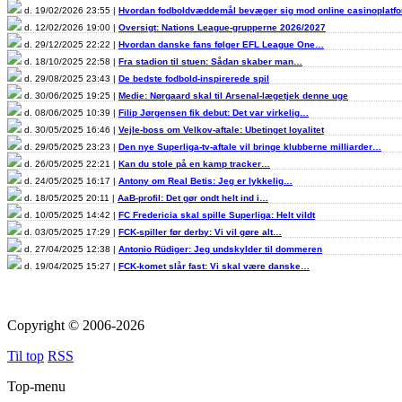
d. 19/02/2026 23:55 |
Hvordan fodboldvæddemål bevæger sig mod online casinoplat
d. 12/02/2026 19:00 |
Oversigt: Nations League-grupperne 2026/2027
d. 29/12/2025 22:22 |
Hvordan danske fans følger EFL League One…
d. 18/10/2025 22:58 |
Fra stadion til stuen: Sådan skaber man…
d. 29/08/2025 23:43 |
De bedste fodbold-inspirerede spil
d. 30/06/2025 19:25 |
Medie: Nørgaard skal til Arsenal-lægetjek denne uge
d. 08/06/2025 10:39 |
Filip Jørgensen fik debut: Det var virkelig…
d. 30/05/2025 16:46 |
Vejle-boss om Velkov-aftale: Ubetinget loyalitet
d. 29/05/2025 23:23 |
Den nye Superliga-tv-aftale vil bringe klubberne milliarder…
d. 26/05/2025 22:21 |
Kan du stole på en kamp tracker…
d. 24/05/2025 16:17 |
Antony om Real Betis: Jeg er lykkelig…
d. 18/05/2025 20:11 |
AaB-profil: Det gør ondt helt ind i…
d. 10/05/2025 14:42 |
FC Fredericia skal spille Superliga: Helt vildt
d. 03/05/2025 17:29 |
FCK-spiller før derby: Vi vil gøre alt…
d. 27/04/2025 12:38 |
Antonio Rüdiger: Jeg undskylder til dommeren
d. 19/04/2025 15:27 |
FCK-komet slår fast: Vi skal være danske…
Copyright © 2006-2026
Til top
RSS
Top-menu