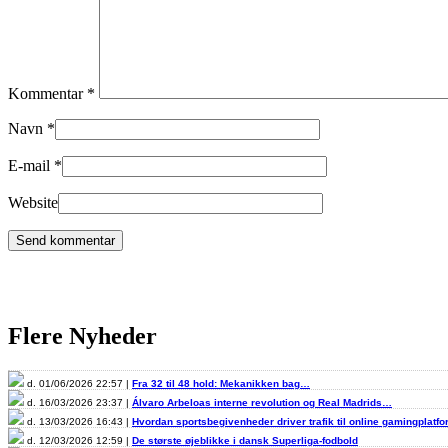
Kommentar
*
Navn
*
E-mail
*
Website
Flere Nyheder
d. 01/06/2026 22:57 |
Fra 32 til 48 hold: Mekanikken bag…
d. 16/03/2026 23:37 |
Álvaro Arbeloas interne revolution og Real Madrids…
d. 13/03/2026 16:43 |
Hvordan sportsbegivenheder driver trafik til online gamingplatf
d. 12/03/2026 12:59 |
De største øjeblikke i dansk Superliga-fodbold