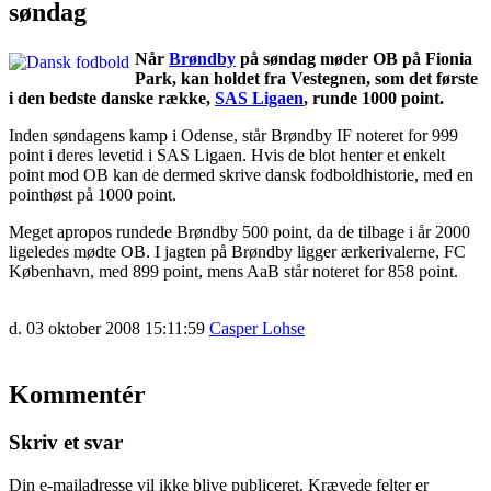
søndag
Når
Brøndby
på søndag møder OB på Fionia
Park, kan holdet fra Vestegnen, som det første
i den bedste danske række,
SAS Ligaen
, runde 1000 point.
Inden søndagens kamp i Odense, står Brøndby IF noteret for 999
point i deres levetid i SAS Ligaen. Hvis de blot henter et enkelt
point mod OB kan de dermed skrive dansk fodboldhistorie, med en
pointhøst på 1000 point.
Meget apropos rundede Brøndby 500 point, da de tilbage i år 2000
ligeledes mødte OB. I jagten på Brøndby ligger ærkerivalerne, FC
København, med 899 point, mens AaB står noteret for 858 point.
d. 03 oktober 2008 15:11:59
Casper Lohse
Kommentér
Skriv et svar
Din e-mailadresse vil ikke blive publiceret.
Krævede felter er