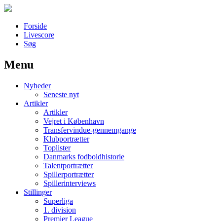
Forside
Livescore
Søg
Menu
Наши партнеры
Nyheder
лучшие займы
Seneste nyt
Artikler
Artikler
Vejret i København
Transfervindue-gennemgange
Klubportrætter
Toplister
Danmarks fodboldhistorie
Talentportrætter
Spillerportrætter
Spillerinterviews
Stillinger
Superliga
1. division
Premier League