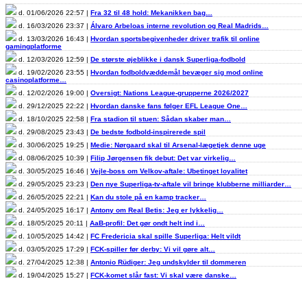
d. 01/06/2026 22:57 |
Fra 32 til 48 hold: Mekanikken bag…
d. 16/03/2026 23:37 |
Álvaro Arbeloas interne revolution og Real Madrids…
d. 13/03/2026 16:43 |
Hvordan sportsbegivenheder driver trafik til online
gamingplatforme
d. 12/03/2026 12:59 |
De største øjeblikke i dansk Superliga-fodbold
d. 19/02/2026 23:55 |
Hvordan fodboldvæddemål bevæger sig mod online
casinoplatforme…
d. 12/02/2026 19:00 |
Oversigt: Nations League-grupperne 2026/2027
d. 29/12/2025 22:22 |
Hvordan danske fans følger EFL League One…
d. 18/10/2025 22:58 |
Fra stadion til stuen: Sådan skaber man…
d. 29/08/2025 23:43 |
De bedste fodbold-inspirerede spil
d. 30/06/2025 19:25 |
Medie: Nørgaard skal til Arsenal-lægetjek denne uge
d. 08/06/2025 10:39 |
Filip Jørgensen fik debut: Det var virkelig…
d. 30/05/2025 16:46 |
Vejle-boss om Velkov-aftale: Ubetinget loyalitet
d. 29/05/2025 23:23 |
Den nye Superliga-tv-aftale vil bringe klubberne milliarder…
d. 26/05/2025 22:21 |
Kan du stole på en kamp tracker…
d. 24/05/2025 16:17 |
Antony om Real Betis: Jeg er lykkelig…
d. 18/05/2025 20:11 |
AaB-profil: Det gør ondt helt ind i…
d. 10/05/2025 14:42 |
FC Fredericia skal spille Superliga: Helt vildt
d. 03/05/2025 17:29 |
FCK-spiller før derby: Vi vil gøre alt…
d. 27/04/2025 12:38 |
Antonio Rüdiger: Jeg undskylder til dommeren
d. 19/04/2025 15:27 |
FCK-komet slår fast: Vi skal være danske…