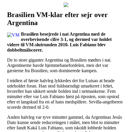
Brasilien VM-klar efter sejr over
Наши партнеры
Argentina
лучшие займы
Brasilien besejrede i nat Argentina med de
overbevisende cifre 3-1, og dermed var holdet
videre til VM-slutrunden 2010. Luis Fabiano blev
dobbeltmålscorer.
De to store giganter Argentina og Brasilien mødtes i nat.
Argentinerne havde hjemmebanefordelen, men det var
gæsterne fra Brasilien, som dominerede kampen.
I midten af første halvleg lykkedes det for Luisao at heade
udeholdet foran. Han stod fuldstændigt umarkeret i feltet,
hvorefter han sikkert sende bolden ind i netmaskerne. Fem
minutter efter var Luis Fabiano først på riposten, som opstod
efter et langskud fra en af hans medspillere. Sevilla-angriberen
scorede dermed til 2-0.
Anden halvleg var tyve minutter gammel, da Argentinas Jesús
Dato kunne sende reduceringen i målet, men blot to minutter
efter fandt Kaká Luis Fabiano, som iskoldt lobbede bolden