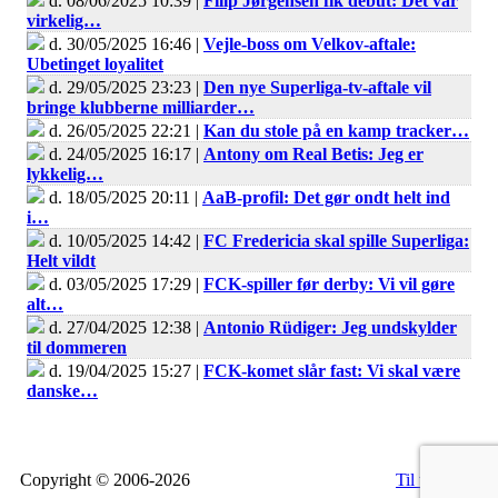
d. 08/06/2025 10:39 |
Filip Jørgensen fik debut: Det var
virkelig…
d. 30/05/2025 16:46 |
Vejle-boss om Velkov-aftale:
Ubetinget loyalitet
d. 29/05/2025 23:23 |
Den nye Superliga-tv-aftale vil
bringe klubberne milliarder…
d. 26/05/2025 22:21 |
Kan du stole på en kamp tracker…
d. 24/05/2025 16:17 |
Antony om Real Betis: Jeg er
lykkelig…
d. 18/05/2025 20:11 |
AaB-profil: Det gør ondt helt ind
i…
d. 10/05/2025 14:42 |
FC Fredericia skal spille Superliga:
Helt vildt
d. 03/05/2025 17:29 |
FCK-spiller før derby: Vi vil gøre
alt…
d. 27/04/2025 12:38 |
Antonio Rüdiger: Jeg undskylder
til dommeren
d. 19/04/2025 15:27 |
FCK-komet slår fast: Vi skal være
danske…
Copyright © 2006-2026
Til top
RSS