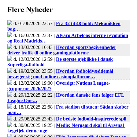
Flere Nyheder
d. 01/06/2026 22:57 |
Fra 32 til 48 hold: Mekanikken
bag…
d. 16/03/2026 23:37 |
Álvaro Arbeloas interne revolution
og Real Madrids…
d. 13/03/2026 16:43 |
Hvordan sportsbegivenheder
driver trafik til online gamingplatforme
d. 12/03/2026 12:59 |
De største øjeblikke i dansk
Superliga-fodbold
d. 19/02/2026 23:55 |
Hvordan fodboldvæddemål
bevæger sig mod online casinoplatforme…
d. 12/02/2026 19:00 |
Oversigt: Nations League-
grupperne 2026/2027
d. 29/12/2025 22:22 |
Hvordan danske fans følger EFL
League One…
d. 18/10/2025 22:58 |
Fra stadion til stuen: Sådan skaber
man…
d. 29/08/2025 23:43 |
De bedste fodbold-inspirerede spil
d. 30/06/2025 19:25 |
Medie: Nørgaard skal til Arsenal-
lægetjek denne uge