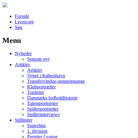
Forside
Livescore
Søg
Menu
Наши партнеры
Nyheder
лучшие займы
Seneste nyt
Artikler
Artikler
Vejret i København
Transfervindue-gennemgange
Klubportrætter
Toplister
Danmarks fodboldhistorie
Talentportrætter
Spillerportrætter
Spillerinterviews
Stillinger
Superliga
1. division
Premier League