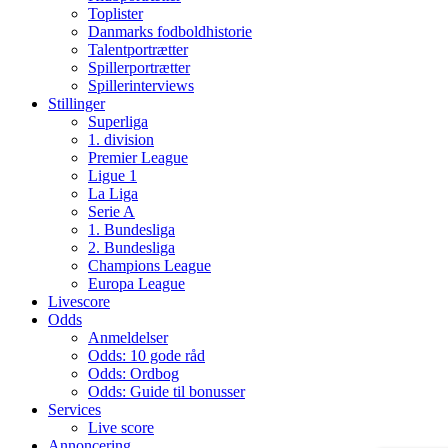
Toplister
Danmarks fodboldhistorie
Talentportrætter
Spillerportrætter
Spillerinterviews
Stillinger
Superliga
1. division
Premier League
Ligue 1
La Liga
Serie A
1. Bundesliga
2. Bundesliga
Champions League
Europa League
Livescore
Odds
Anmeldelser
Odds: 10 gode råd
Odds: Ordbog
Odds: Guide til bonusser
Services
Live score
Annoncering