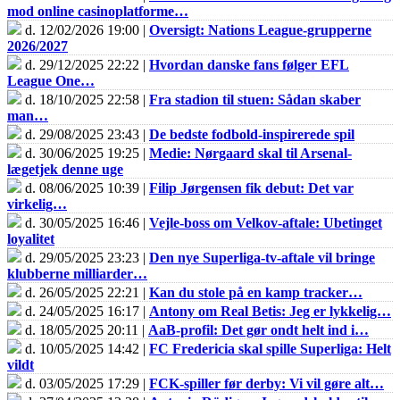
mod online casinoplatforme…
d. 12/02/2026 19:00 |
Oversigt: Nations League-grupperne
2026/2027
d. 29/12/2025 22:22 |
Hvordan danske fans følger EFL
League One…
d. 18/10/2025 22:58 |
Fra stadion til stuen: Sådan skaber
man…
d. 29/08/2025 23:43 |
De bedste fodbold-inspirerede spil
d. 30/06/2025 19:25 |
Medie: Nørgaard skal til Arsenal-
lægetjek denne uge
d. 08/06/2025 10:39 |
Filip Jørgensen fik debut: Det var
virkelig…
d. 30/05/2025 16:46 |
Vejle-boss om Velkov-aftale: Ubetinget
loyalitet
d. 29/05/2025 23:23 |
Den nye Superliga-tv-aftale vil bringe
klubberne milliarder…
d. 26/05/2025 22:21 |
Kan du stole på en kamp tracker…
d. 24/05/2025 16:17 |
Antony om Real Betis: Jeg er lykkelig…
d. 18/05/2025 20:11 |
AaB-profil: Det gør ondt helt ind i…
d. 10/05/2025 14:42 |
FC Fredericia skal spille Superliga: Helt
vildt
d. 03/05/2025 17:29 |
FCK-spiller før derby: Vi vil gøre alt…