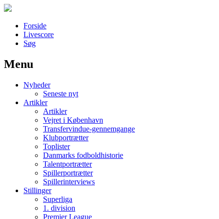
Forside
Livescore
Søg
Menu
Наши партнеры
Nyheder
лучшие займы
Seneste nyt
Artikler
Artikler
Vejret i København
Transfervindue-gennemgange
Klubportrætter
Toplister
Danmarks fodboldhistorie
Talentportrætter
Spillerportrætter
Spillerinterviews
Stillinger
Superliga
1. division
Premier League