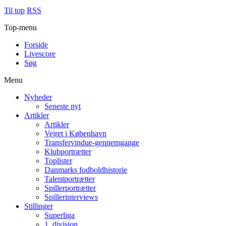
Til top
RSS
Top-menu
Forside
Livescore
Søg
Menu
Nyheder
Seneste nyt
Artikler
Artikler
Vejret i København
Transfervindue-gennemgange
Klubportrætter
Toplister
Danmarks fodboldhistorie
Talentportrætter
Spillerportrætter
Spillerinterviews
Stillinger
Superliga
1. division