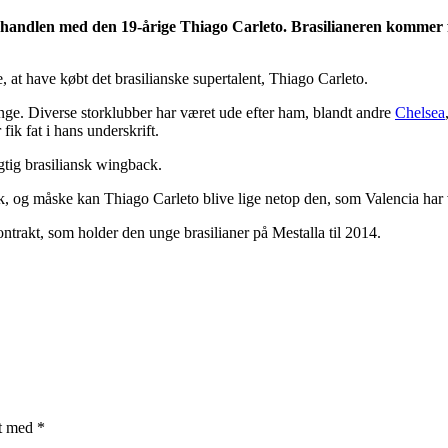
t handlen med den 19-årige Thiago Carleto. Brasilianeren kommer f
 at have købt det brasilianske supertalent, Thiago Carleto.
ge. Diverse storklubber har været ude efter ham, blandt andre
Chelsea
ik fat i hans underskrift.
igtig brasiliansk wingback.
k, og måske kan Thiago Carleto blive lige netop den, som Valencia har 
ntrakt, som holder den unge brasilianer på Mestalla til 2014.
et med
*