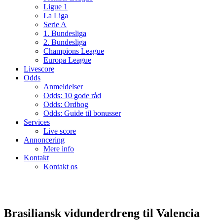
Ligue 1
La Liga
Serie A
1. Bundesliga
2. Bundesliga
Champions League
Europa League
Livescore
Odds
Anmeldelser
Odds: 10 gode råd
Odds: Ordbog
Odds: Guide til bonusser
Services
Live score
Annoncering
Mere info
Kontakt
Kontakt os
Brasiliansk vidunderdreng til Valencia