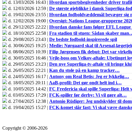
d. 13/03/2026 16:43 |
Hvordan sportsbegivenheder driver trafik
d. 12/03/2026 12:59 |
De største øjeblikke i dansk Superliga-fo
d. 19/02/2026 23:55 |
Hvordan fodboldvæddemål bevæger sig m
d. 12/02/2026 19:00 |
Oversigt: Nations League-grupperne 202
d. 29/12/2025 22:22 |
Hvordan danske fans følger EFL Leagu
d. 18/10/2025 22:58 |
Fra stadion til stuen: Sådan skaber man
d. 29/08/2025 23:43 |
De bedste fodbold-inspirerede spil
d. 30/06/2025 19:25 |
Medie: Nørgaard skal til Arsenal-lægetje
d. 08/06/2025 10:39 |
Filip Jørgensen fik debut: Det var virkel
d. 30/05/2025 16:46 |
Vejle-boss om Velkov-aftale: Ubetinget loy
d. 29/05/2025 23:23 |
Den nye Superliga-tv-aftale vil bringe k
d. 26/05/2025 22:21 |
Kan du stole på en kamp tracker…
d. 24/05/2025 16:17 |
Antony om Real Betis: Jeg er lykkelig…
d. 18/05/2025 20:11 |
AaB-profil: Det gør ondt helt ind i…
d. 10/05/2025 14:42 |
FC Fredericia skal spille Superliga: Helt v
d. 03/05/2025 17:29 |
FCK-spiller før derby: Vi vil gøre alt…
d. 27/04/2025 12:38 |
Antonio Rüdiger: Jeg undskylder til do
d. 19/04/2025 15:27 |
FCK-komet slår fast: Vi skal være dans
Copyright © 2006-2026