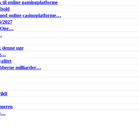
 til online gamingplatforme
dbold
od online casinoplatforme…
6/2027
e One…
…
k denne uge
ig…
alitet
lubberne milliarder…
ildt
mmeren
ke…