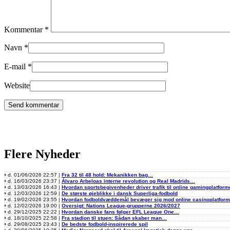
Kommentar
*
Navn
*
E-mail
*
Website
Flere Nyheder
d. 01/06/2026 22:57 |
Fra 32 til 48 hold: Mekanikken bag…
d. 16/03/2026 23:37 |
Álvaro Arbeloas interne revolution og Real Madrids…
d. 13/03/2026 16:43 |
Hvordan sportsbegivenheder driver trafik til online gamingplatform
d. 12/03/2026 12:59 |
De største øjeblikke i dansk Superliga-fodbold
d. 19/02/2026 23:55 |
Hvordan fodboldvæddemål bevæger sig mod online casinoplatfor
d. 12/02/2026 19:00 |
Oversigt: Nations League-grupperne 2026/2027
d. 29/12/2025 22:22 |
Hvordan danske fans følger EFL League One…
d. 18/10/2025 22:58 |
Fra stadion til stuen: Sådan skaber man…
d. 29/08/2025 23:43 |
De bedste fodbold-inspirerede spil