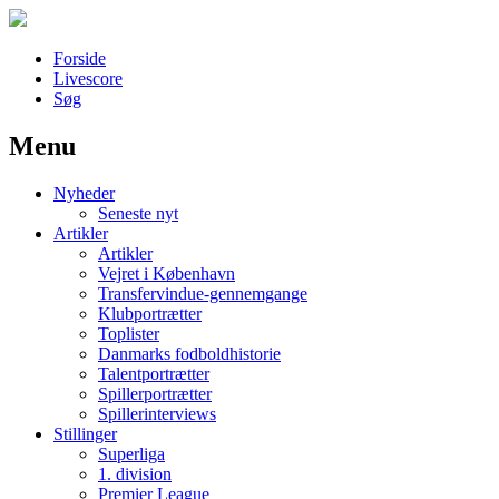
Forside
Livescore
Søg
Menu
Наши партнеры
Nyheder
лучшие займы
Seneste nyt
Artikler
Artikler
Vejret i København
Transfervindue-gennemgange
Klubportrætter
Toplister
Danmarks fodboldhistorie
Talentportrætter
Spillerportrætter
Spillerinterviews
Stillinger
Superliga
1. division
Premier League