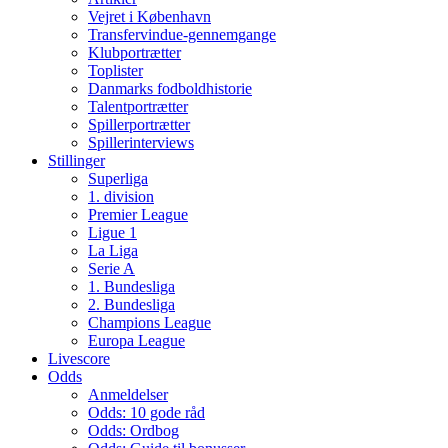
Vejret i København
Transfervindue-gennemgange
Klubportrætter
Toplister
Danmarks fodboldhistorie
Talentportrætter
Spillerportrætter
Spillerinterviews
Stillinger
Superliga
1. division
Premier League
Ligue 1
La Liga
Serie A
1. Bundesliga
2. Bundesliga
Champions League
Europa League
Livescore
Odds
Anmeldelser
Odds: 10 gode råd
Odds: Ordbog