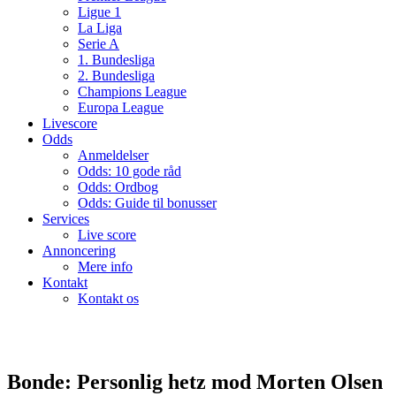
Ligue 1
La Liga
Serie A
1. Bundesliga
2. Bundesliga
Champions League
Europa League
Livescore
Odds
Anmeldelser
Odds: 10 gode råd
Odds: Ordbog
Odds: Guide til bonusser
Services
Live score
Annoncering
Mere info
Kontakt
Kontakt os
Bonde: Personlig hetz mod Morten Olsen