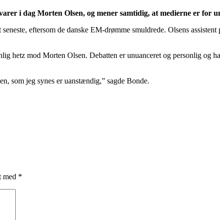
varer i dag Morten Olsen, og mener samtidig, at medierne er for un
t seneste, eftersom de danske EM-drømme smuldrede. Olsens assistent p
nlig hetz mod Morten Olsen. Debatten er unuanceret og personlig og har 
den, som jeg synes er uanstændig,” sagde Bonde.
et med
*