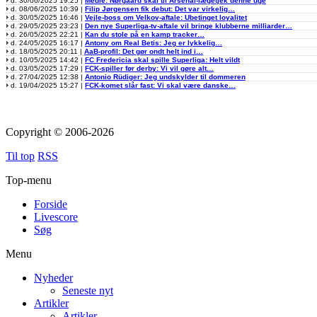
d. 30/06/2025 19:25 |
Medie: Nørgaard skal til Arsenal-lægetjek denne uge
d. 08/06/2025 10:39 |
Filip Jørgensen fik debut: Det var virkelig…
d. 30/05/2025 16:46 |
Vejle-boss om Velkov-aftale: Ubetinget loyalitet
d. 29/05/2025 23:23 |
Den nye Superliga-tv-aftale vil bringe klubberne milliarder…
d. 26/05/2025 22:21 |
Kan du stole på en kamp tracker…
d. 24/05/2025 16:17 |
Antony om Real Betis: Jeg er lykkelig…
d. 18/05/2025 20:11 |
AaB-profil: Det gør ondt helt ind i…
d. 10/05/2025 14:42 |
FC Fredericia skal spille Superliga: Helt vildt
d. 03/05/2025 17:29 |
FCK-spiller før derby: Vi vil gøre alt…
d. 27/04/2025 12:38 |
Antonio Rüdiger: Jeg undskylder til dommeren
d. 19/04/2025 15:27 |
FCK-komet slår fast: Vi skal være danske…
Copyright © 2006-2026
Til top
RSS
Top-menu
Forside
Livescore
Søg
Menu
Nyheder
Seneste nyt
Artikler
Artikler