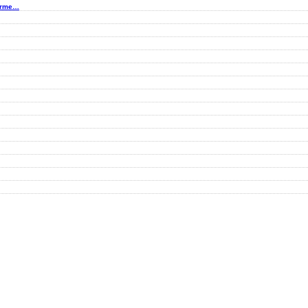
forme…