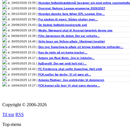
d. 19/02/2026 23:55 |
Hvordan fodboldvæddemål bevæger sig mod online casinoplat
d. 12/02/2026 19:00 |
Oversigt: Nations League-grupperne 2026/2027
d. 29/12/2025 22:22 |
Hvordan danske fans følger EFL League One…
d. 18/10/2025 22:58 |
Fra stadion til stuen: Sådan skaber man…
d. 29/08/2025 23:43 |
De bedste fodbold-inspirerede spil
d. 30/06/2025 19:25 |
Medie: Nørgaard skal til Arsenal-lægetjek denne uge
d. 08/06/2025 10:39 |
Filip Jørgensen fik debut: Det var virkelig…
d. 30/05/2025 16:46 |
Vejle-boss om Velkov-aftale: Ubetinget loyalitet
d. 29/05/2025 23:23 |
Den nye Superliga-tv-aftale vil bringe klubberne milliarder…
d. 26/05/2025 22:21 |
Kan du stole på en kamp tracker…
d. 24/05/2025 16:17 |
Antony om Real Betis: Jeg er lykkelig…
d. 18/05/2025 20:11 |
AaB-profil: Det gør ondt helt ind i…
d. 10/05/2025 14:42 |
FC Fredericia skal spille Superliga: Helt vildt
d. 03/05/2025 17:29 |
FCK-spiller før derby: Vi vil gøre alt…
d. 27/04/2025 12:38 |
Antonio Rüdiger: Jeg undskylder til dommeren
d. 19/04/2025 15:27 |
FCK-komet slår fast: Vi skal være danske…
Copyright © 2006-2026
Til top
RSS
Top-menu