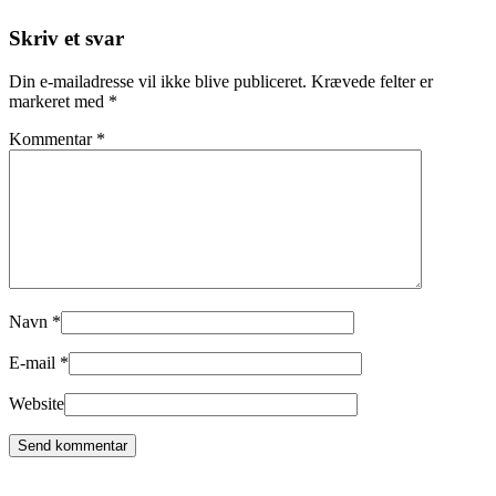
Skriv et svar
Din e-mailadresse vil ikke blive publiceret.
Krævede felter er
markeret med
*
Kommentar
*
Navn
*
E-mail
*
Website