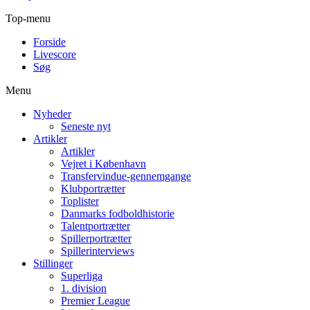
Top-menu
Forside
Livescore
Søg
Menu
Nyheder
Seneste nyt
Artikler
Artikler
Vejret i København
Transfervindue-gennemgange
Klubportrætter
Toplister
Danmarks fodboldhistorie
Talentportrætter
Spillerportrætter
Spillerinterviews
Stillinger
Superliga
1. division
Premier League