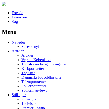
Forside
Livescore
Søg
Menu
Наши партнеры
Nyheder
лучшие займы
Seneste nyt
Artikler
Artikler
Vejret i København
Transfervindue-gennemgange
Klubportrætter
Toplister
Danmarks fodboldhistorie
Talentportrætter
Spillerportrætter
Spillerinterviews
Stillinger
Superliga
1. division
Premier League