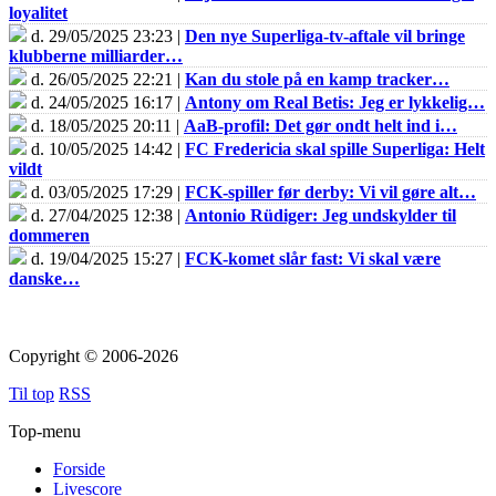
loyalitet
d. 29/05/2025 23:23 |
Den nye Superliga-tv-aftale vil bringe
klubberne milliarder…
d. 26/05/2025 22:21 |
Kan du stole på en kamp tracker…
d. 24/05/2025 16:17 |
Antony om Real Betis: Jeg er lykkelig…
d. 18/05/2025 20:11 |
AaB-profil: Det gør ondt helt ind i…
d. 10/05/2025 14:42 |
FC Fredericia skal spille Superliga: Helt
vildt
d. 03/05/2025 17:29 |
FCK-spiller før derby: Vi vil gøre alt…
d. 27/04/2025 12:38 |
Antonio Rüdiger: Jeg undskylder til
dommeren
d. 19/04/2025 15:27 |
FCK-komet slår fast: Vi skal være
danske…
Copyright © 2006-2026
Til top
RSS
Top-menu
Forside
Livescore