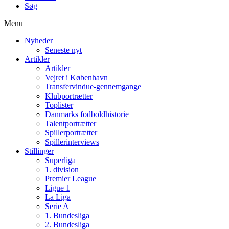
Søg
Menu
Nyheder
Seneste nyt
Artikler
Artikler
Vejret i København
Transfervindue-gennemgange
Klubportrætter
Toplister
Danmarks fodboldhistorie
Talentportrætter
Spillerportrætter
Spillerinterviews
Stillinger
Superliga
1. division
Premier League
Ligue 1
La Liga
Serie A
1. Bundesliga
2. Bundesliga