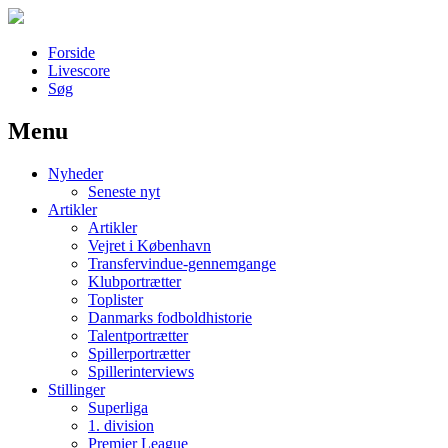
Forside
Livescore
Søg
Menu
Наши партнеры
Nyheder
лучшие займы
Seneste nyt
Artikler
Artikler
Vejret i København
Transfervindue-gennemgange
Klubportrætter
Toplister
Danmarks fodboldhistorie
Talentportrætter
Spillerportrætter
Spillerinterviews
Stillinger
Superliga
1. division
Premier League