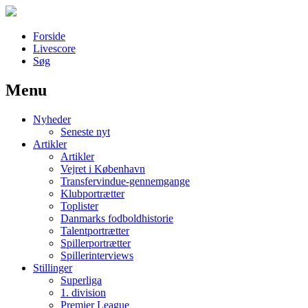
Forside
Livescore
Søg
Menu
Наши партнеры
Nyheder
лучшие займы
Seneste nyt
Artikler
Artikler
Vejret i København
Transfervindue-gennemgange
Klubportrætter
Toplister
Danmarks fodboldhistorie
Talentportrætter
Spillerportrætter
Spillerinterviews
Stillinger
Superliga
1. division
Premier League