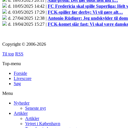
d. 18/05/2025 20:11 |
AaB-profil: Det gør ondt helt ind i…
d. 10/05/2025 14:42 |
FC Fredericia skal spille Superliga: Helt v
d. 03/05/2025 17:29 |
FCK-spiller før derby: Vi vil gøre alt…
d. 27/04/2025 12:38 |
Antonio Rüdiger: Jeg undskylder til do
d. 19/04/2025 15:27 |
FCK-komet slår fast: Vi skal være dans
Copyright © 2006-2026
Til top
RSS
Top-menu
Forside
Livescore
Søg
Menu
Nyheder
Seneste nyt
Artikler
Artikler
Vejret i København