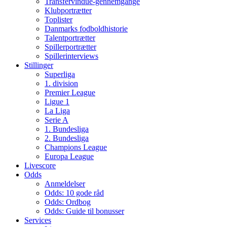
Transfervindue-gennemgange
Klubportrætter
Toplister
Danmarks fodboldhistorie
Talentportrætter
Spillerportrætter
Spillerinterviews
Stillinger
Superliga
1. division
Premier League
Ligue 1
La Liga
Serie A
1. Bundesliga
2. Bundesliga
Champions League
Europa League
Livescore
Odds
Anmeldelser
Odds: 10 gode råd
Odds: Ordbog
Odds: Guide til bonusser
Services