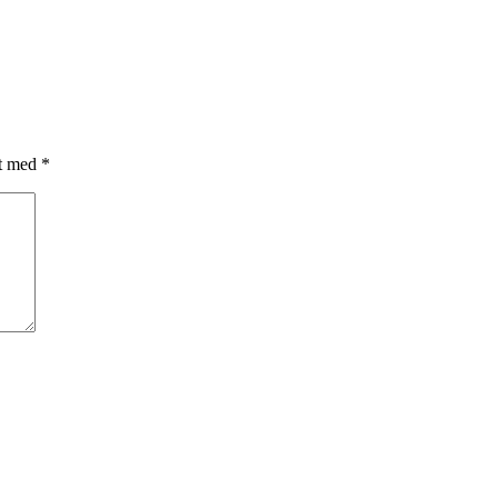
et med
*