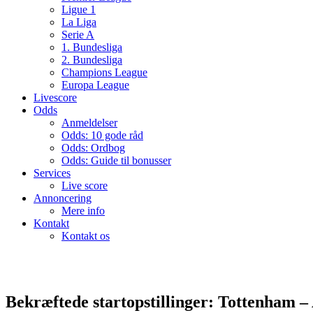
Ligue 1
La Liga
Serie A
1. Bundesliga
2. Bundesliga
Champions League
Europa League
Livescore
Odds
Anmeldelser
Odds: 10 gode råd
Odds: Ordbog
Odds: Guide til bonusser
Services
Live score
Annoncering
Mere info
Kontakt
Kontakt os
Bekræftede startopstillinger: Tottenham –