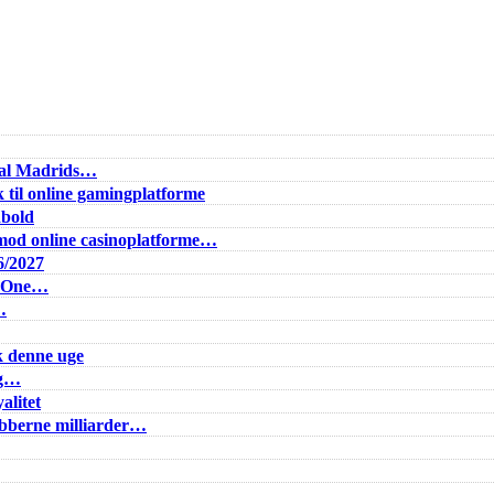
Real Madrids…
 til online gamingplatforme
dbold
od online casinoplatforme…
6/2027
e One…
…
k denne uge
ig…
alitet
lubberne milliarder…