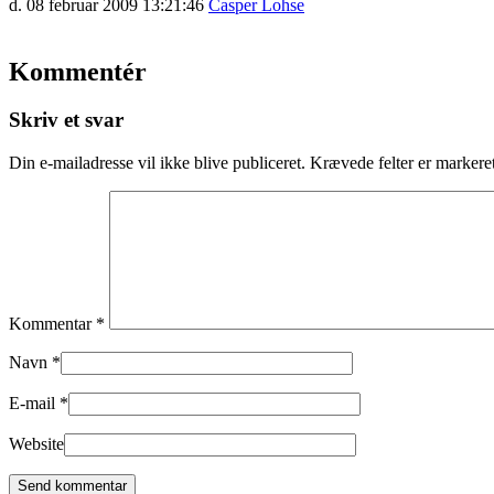
d. 08 februar 2009 13:21:46
Casper Lohse
Kommentér
Skriv et svar
Din e-mailadresse vil ikke blive publiceret.
Krævede felter er marker
Kommentar
*
Navn
*
E-mail
*
Website