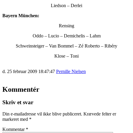
Liedson – Derlei
Bayern München:
Rensing
Oddo – Lucio – Demichelis – Lahm
Schweinsteiger – Van Bommel – Zé Roberto – Ribéry
Klose – Toni
d. 25 februar 2009 18:47:47
Pernille Nielsen
Kommentér
Skriv et svar
Din e-mailadresse vil ikke blive publiceret.
Krævede felter er
markeret med
*
Kommentar
*