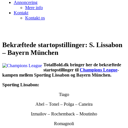
Annoncering
Mere info
Kontakt
Kontakt os
Bekræftede startopstillinger: S. Lissabon
– Bayern München
TotalBold.dk bringer her de bekræftede
startopstillinger til
Champions League
-
kampen mellem Sporting Lissabon og Bayern München.
Sporting Lissabon:
Tiago
Abel – Tonel – Polga – Caneira
Izmailov – Rochemback – Moutinho
Romagnoli