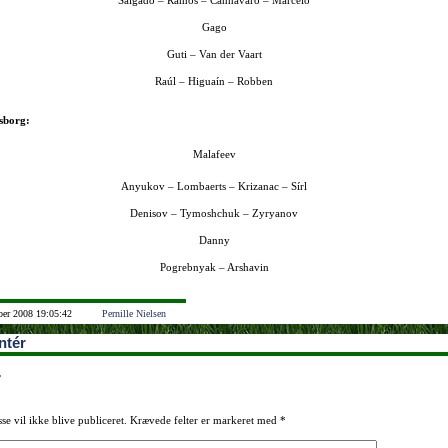
Salgado – Ramos – Cannavaro – Marcelo
Gago
Guti – Van der Vaart
Raúl – Higuaín – Robben
rsborg:
Malafeev
Anyukov – Lombaerts – Krizanac – Sírl
Denisov – Tymoshchuk – Zyryanov
Danny
Pogrebnyak – Arshavin
ber 2008 19:05:42
Pernille Nielsen
tér
r
se vil ikke blive publiceret.
Krævede felter er markeret med
*