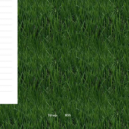
Til top
RSS