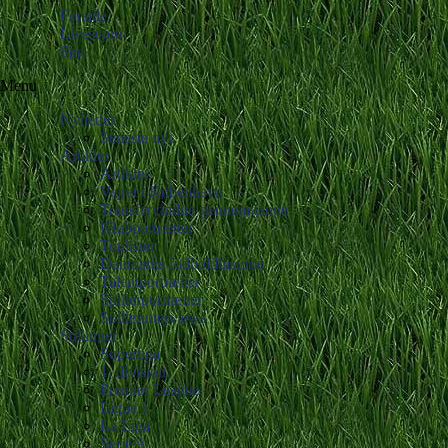
Forside
Livescore
Søg
Menu
Nyheder
Seneste nyt
Artikler
Artikler
Vejret i København
Transfervindue-gennemgange
Klubportrætter
Toplister
Danmarks fodboldhistorie
Talentportrætter
Spillerportrætter
Spillerinterviews
Stillinger
Superliga
1. division
Premier League
Ligue 1
La Liga
Serie A