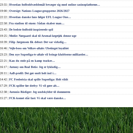
23:55 |
Hvordan fodboldvæddemål bevæger sig mod online casinoplatforme…
19:00 |
Oversigt: Nations League-grupperne 2026/2027
22:22 |
Hvordan danske fans følger EFL League One…
22:58 |
Fra stadion til stuen: Sådan skaber man…
23:43 |
De bedste fodbold-inspirerede spil
19:25 |
Medie: Nørgaard skal til Arsenal-lægetjek denne uge
10:39 |
Filip Jørgensen fik debut: Det var virkelig…
16:46 |
Vejle-boss om Velkov-aftale: Ubetinget loyalitet
23:23 |
Den nye Superliga-tv-aftale vil bringe klubberne milliarder…
22:21 |
Kan du stole på en kamp tracker…
16:17 |
Antony om Real Betis: Jeg er lykkelig…
20:11 |
AaB-profil: Det gør ondt helt ind i…
14:42 |
FC Fredericia skal spille Superliga: Helt vildt
17:29 |
FCK-spiller før derby: Vi vil gøre alt…
12:38 |
Antonio Rüdiger: Jeg undskylder til dommeren
15:27 |
FCK-komet slår fast: Vi skal være danske…