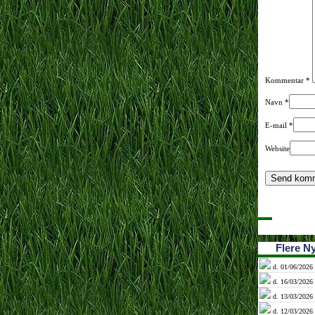
Kommentar
*
Navn
*
E-mail
*
Website
Flere N
d. 01/06/2026 
d. 16/03/2026 
d. 13/03/2026 
d. 12/03/2026 