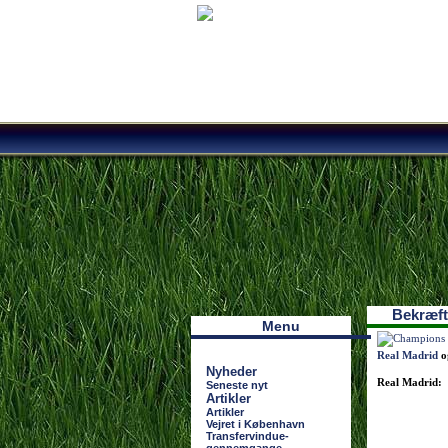
Наши партнеры
лучшие займы
Bekræfte
Menu
Real Madrid
og
Nyheder
Real Madrid:
Seneste nyt
Artikler
Artikler
Vejret i København
Transfervindue-