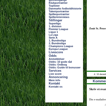
gennemgange
Klubportrætter
Toplister
Danmarks fodboldhistorie
Talentportrætter
Spillerportrætter
Spillerinterviews
Stillinger
Superliga
1. division
Zenit St. Pete
Premier League
Ligue 1
La Liga
Serie A
1. Bundesliga
2. Bundesliga
Champions League
Europa League
Livescore
Odds
Anmeldelser
Odds: 10 gode råd
Odds: Ordbog
Odds: Guide til bonusser
Services
Live score
d. 10 decem
Annoncering
Mere info
Kommen
Kontakt
Kontakt os
Skriv et sva
Din e-mailadres