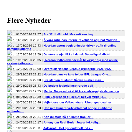
Flere Nyheder
d. 01/06/2026 22:57 |
Fra 32 til 48 hold: Mekanikken bag…
d. 16/03/2026 23:37 |
Álvaro Arbeloas interne revolution og Real Madrids…
d. 13/03/2026 16:43 |
Hvordan sportsbegivenheder driver trafik til online
gamingplatforme
d. 12/03/2026 12:59 |
De største øjeblikke i dansk Superliga-fodbold
d. 19/02/2026 23:55 |
Hvordan fodboldvæddemål bevæger sig mod online
casinoplatforme…
d. 12/02/2026 19:00 |
Oversigt: Nations League-grupperne 2026/2027
d. 29/12/2025 22:22 |
Hvordan danske fans følger EFL League One…
d. 18/10/2025 22:58 |
Fra stadion til stuen: Sådan skaber man…
d. 29/08/2025 23:43 |
De bedste fodbold-inspirerede spil
d. 30/06/2025 19:25 |
Medie: Nørgaard skal til Arsenal-lægetjek denne uge
d. 08/06/2025 10:39 |
Filip Jørgensen fik debut: Det var virkelig…
d. 30/05/2025 16:46 |
Vejle-boss om Velkov-aftale: Ubetinget loyalitet
d. 29/05/2025 23:23 |
Den nye Superliga-tv-aftale vil bringe klubberne
milliarder…
d. 26/05/2025 22:21 |
Kan du stole på en kamp tracker…
d. 24/05/2025 16:17 |
Antony om Real Betis: Jeg er lykkelig…
d. 18/05/2025 20:11 |
AaB-profil: Det gør ondt helt ind i…