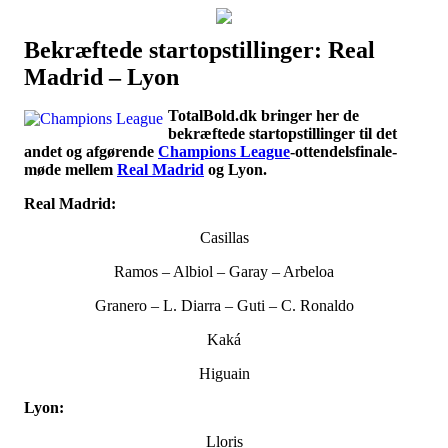
Bekræftede startopstillinger: Real
Наши партнеры
Madrid – Lyon
лучшие займы
TotalBold.dk bringer her de
bekræftede startopstillinger til det
andet og afgørende
Champions League
-ottendelsfinale-
møde mellem
Real Madrid
og Lyon.
Real Madrid:
Casillas
Ramos – Albiol – Garay – Arbeloa
Granero – L. Diarra – Guti – C. Ronaldo
Kaká
Higuain
Lyon:
Lloris