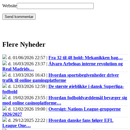
Website
Flere Nyheder
d. 01/06/2026 22:57 |
Fra 32 til 48 hold: Mekanikken bag…
d. 16/03/2026 23:37 |
Álvaro Arbeloas interne revolution og
Real Madrids…
d. 13/03/2026 16:43 |
Hvordan sportsbegivenheder driver
trafik til online gamingplatforme
d. 12/03/2026 12:59 |
De største øjeblikke i dansk Superliga-
fodbold
d. 19/02/2026 23:55 |
Hvordan fodboldvæddemål bevæger sig
mod online casinoplatforme…
d. 12/02/2026 19:00 |
Oversigt: Nations League-grupperne
2026/2027
d. 29/12/2025 22:22 |
Hvordan danske fans følger EFL
League One…