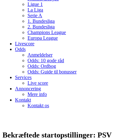
Ligue 1
La Liga
Serie A
1. Bundesliga
2. Bundesliga
Champions League
Europa League
Livescore
Odds
Anmeldelser
Odds: 10 gode råd
Odds: Ordbog
Odds: Guide til bonusser
Services
Live score
Annoncering
Mere info
Kontakt
Kontakt os
Bekræftede startopstillinger: PSV