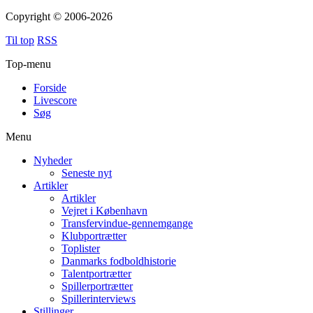
Copyright © 2006-2026
Til top
RSS
Top-menu
Forside
Livescore
Søg
Menu
Nyheder
Seneste nyt
Artikler
Artikler
Vejret i København
Transfervindue-gennemgange
Klubportrætter
Toplister
Danmarks fodboldhistorie
Talentportrætter
Spillerportrætter
Spillerinterviews
Stillinger