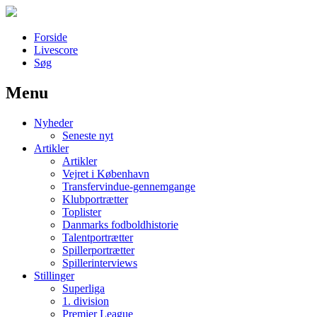
Forside
Livescore
Søg
Menu
Наши партнеры
Nyheder
лучшие займы
Seneste nyt
Artikler
Artikler
Vejret i København
Transfervindue-gennemgange
Klubportrætter
Toplister
Danmarks fodboldhistorie
Talentportrætter
Spillerportrætter
Spillerinterviews
Stillinger
Superliga
1. division
Premier League