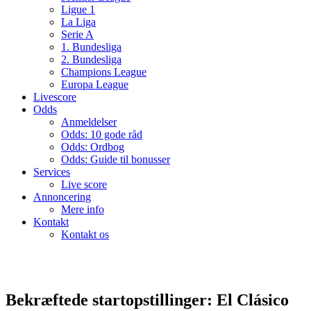
Ligue 1
La Liga
Serie A
1. Bundesliga
2. Bundesliga
Champions League
Europa League
Livescore
Odds
Anmeldelser
Odds: 10 gode råd
Odds: Ordbog
Odds: Guide til bonusser
Services
Live score
Annoncering
Mere info
Kontakt
Kontakt os
Bekræftede startopstillinger: El Clásico