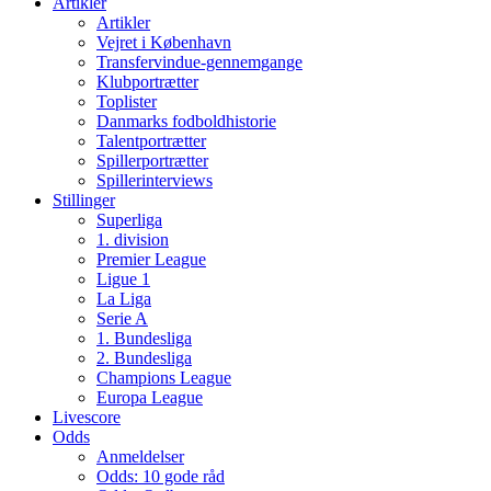
Artikler
Artikler
Vejret i København
Transfervindue-gennemgange
Klubportrætter
Toplister
Danmarks fodboldhistorie
Talentportrætter
Spillerportrætter
Spillerinterviews
Stillinger
Superliga
1. division
Premier League
Ligue 1
La Liga
Serie A
1. Bundesliga
2. Bundesliga
Champions League
Europa League
Livescore
Odds
Anmeldelser
Odds: 10 gode råd