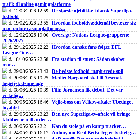
trafik til online gamingplatforme
d. 12/03/2026 12:59 |
De største øjeblikke i dansk Superliga-
fodbold
d. 19/02/2026 23:55 |
Hvordan fodboldvæddemål bevæger sig
mod online casinoplatforme…
d. 12/02/2026 19:00 |
Oversigt: Nations League-grupperne
2026/2027
d. 29/12/2025 22:22 |
Hvordan danske fans følger EFL
League One…
d. 18/10/2025 22:58 |
Fra stadion til stuen: Sådan skaber
man…
d. 29/08/2025 23:43 |
De bedste fodbold-inspirerede spil
d. 30/06/2025 19:25 |
Medie: Nørgaard skal til Arsenal-
lægetjek denne uge
d. 08/06/2025 10:39 |
Filip Jørgensen fik debut: Det var
virkelig…
d. 30/05/2025 16:46 |
Vejle-boss om Velkov-aftale: Ubetinget
loyalitet
d. 29/05/2025 23:23 |
Den nye Superliga-tv-aftale vil bringe
klubberne milliarder…
d. 26/05/2025 22:21 |
Kan du stole på en kamp tracker…
d. 24/05/2025 16:17 |
Antony om Real Betis: Jeg er lykkelig…