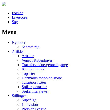
Forside
Livescore
Søg
Menu
Наши партнеры
Nyheder
лучшие займы
Seneste nyt
Artikler
Artikler
Vejret i København
Transfervindue-gennemgange
Klubportrætter
Toplister
Danmarks fodboldhistorie
Talentportrætter
Spillerportrætter
Spillerinterviews
Stillinger
Superliga
1. division
Premier League