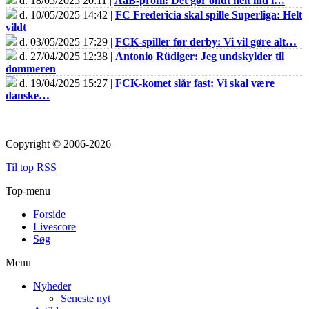
d. 18/05/2025 20:11 |
AaB-profil: Det gør ondt helt ind i…
d. 10/05/2025 14:42 |
FC Fredericia skal spille Superliga: Helt
vildt
d. 03/05/2025 17:29 |
FCK-spiller før derby: Vi vil gøre alt…
d. 27/04/2025 12:38 |
Antonio Rüdiger: Jeg undskylder til
dommeren
d. 19/04/2025 15:27 |
FCK-komet slår fast: Vi skal være
danske…
Copyright © 2006-2026
Til top
RSS
Top-menu
Forside
Livescore
Søg
Menu
Nyheder
Seneste nyt