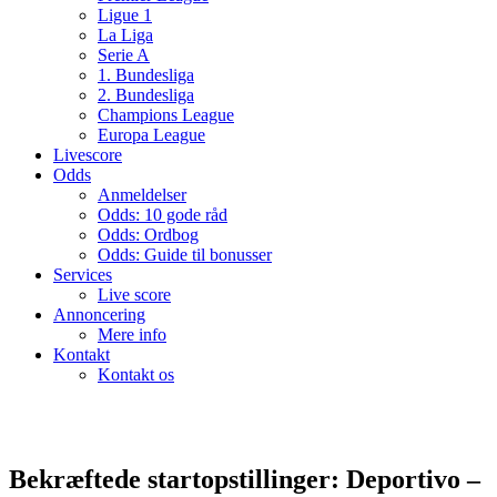
Ligue 1
La Liga
Serie A
1. Bundesliga
2. Bundesliga
Champions League
Europa League
Livescore
Odds
Anmeldelser
Odds: 10 gode råd
Odds: Ordbog
Odds: Guide til bonusser
Services
Live score
Annoncering
Mere info
Kontakt
Kontakt os
Bekræftede startopstillinger: Deportivo –