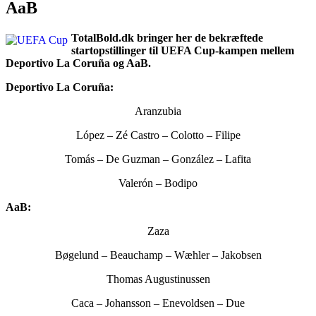
AaB
TotalBold.dk bringer her de bekræftede
startopstillinger til UEFA Cup-kampen mellem
Deportivo La Coruña og AaB.
Deportivo La Coruña:
Aranzubia
López – Zé Castro – Colotto – Filipe
Tomás – De Guzman – González – Lafita
Valerón – Bodipo
AaB:
Zaza
Bøgelund – Beauchamp – Wæhler – Jakobsen
Thomas Augustinussen
Caca – Johansson – Enevoldsen – Due