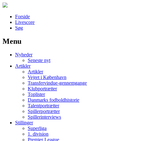
Forside
Livescore
Søg
Menu
Наши партнеры
Nyheder
лучшие займы
Seneste nyt
Artikler
Artikler
Vejret i København
Transfervindue-gennemgange
Klubportrætter
Toplister
Danmarks fodboldhistorie
Talentportrætter
Spillerportrætter
Spillerinterviews
Stillinger
Superliga
1. division
Premier League