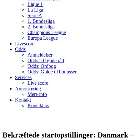
Ligue 1
La Liga
Serie A
1. Bundesliga
2. Bundesliga
Champions League
Europa League
Livescore
Odds
Anmeldelser
Odds: 10 gode råd
Odds: Ordbog
Odds: Guide til bonusser
Services
Live score
Annoncering
Mere info
Kontakt
Kontakt os
Bekræftede startopstillinger: Danmark –