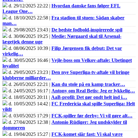
d. 29/12/2025 22:22 |
Hvordan danske fans følger EFL
League One…
d. 18/10/2025 22:58 |
Fra stadion til stuen: Sådan skaber
man…
d. 29/08/2025 23:43 |
De bedste fodbold-inspirerede spil
d. 30/06/2025 19:25 |
Medie: Nørgaard skal til Arsenal-
lægetjek denne uge
d. 08/06/2025 10:39 |
Filip Jørgensen fik debut: Det var
virkelig…
d. 30/05/2025 16:46 |
Vejle-boss om Velkov-aftale: Ubetinget
loyalitet
d. 29/05/2025 23:23 |
Den nye Superliga-tv-aftale vil bringe
klubberne milliarder…
d. 26/05/2025 22:21 |
Kan du stole på en kamp tracker…
d. 24/05/2025 16:17 |
Antony om Real Betis: Jeg er lykkelig…
d. 18/05/2025 20:11 |
AaB-profil: Det gør ondt helt ind i…
d. 10/05/2025 14:42 |
FC Fredericia skal spille Superliga: Helt
vildt
d. 03/05/2025 17:29 |
FCK-spiller før derby: Vi vil gøre alt…
d. 27/04/2025 12:38 |
Antonio Rüdiger: Jeg undskylder til
dommeren
d. 19/04/2025 15:27 |
FCK-komet slår fast: Vi skal være