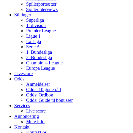
Spillerportrætter
Spillerinterviews
Stillinger
Superliga
1. division
Premier League
Ligue 1
La Liga
Serie A
1. Bundesliga
2. Bundesliga
Champions League
Europa League
Livescore
Odds
Anmeldelser
Odds: 10 gode råd
Odds: Ordbog
Odds: Guide til bonusser
Services
Live score
Annoncering
Mere info
Kontakt
Kontakt os