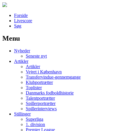
Forside
Livescore
Søg
Menu
Наши партнеры
Nyheder
лучшие займы
Seneste nyt
Artikler
Artikler
Vejret i København
Transfervindue-gennemgange
Klubportrætter
Toplister
Danmarks fodboldhistorie
Talentportrætter
Spillerportrætter
Spillerinterviews
Stillinger
Superliga
1. division
Premier League