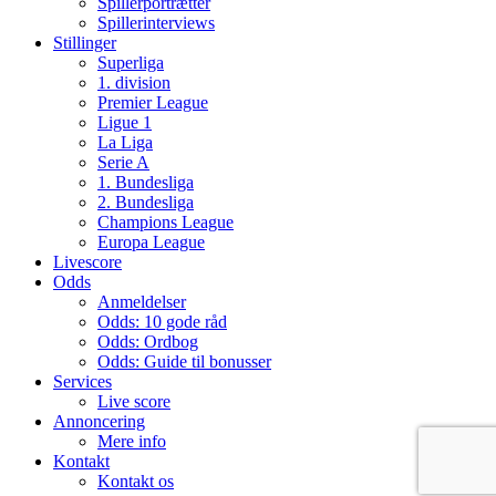
Spillerportrætter
Spillerinterviews
Stillinger
Superliga
1. division
Premier League
Ligue 1
La Liga
Serie A
1. Bundesliga
2. Bundesliga
Champions League
Europa League
Livescore
Odds
Anmeldelser
Odds: 10 gode råd
Odds: Ordbog
Odds: Guide til bonusser
Services
Live score
Annoncering
Mere info
Kontakt
Kontakt os