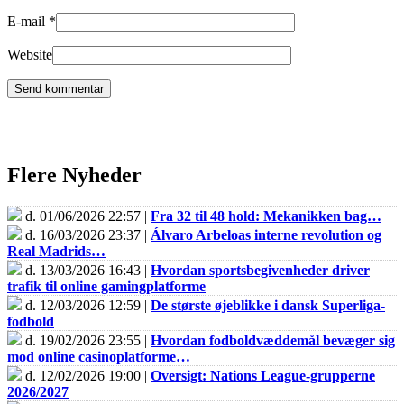
E-mail
*
Website
Flere Nyheder
d. 01/06/2026 22:57 |
Fra 32 til 48 hold: Mekanikken bag…
d. 16/03/2026 23:37 |
Álvaro Arbeloas interne revolution og
Real Madrids…
d. 13/03/2026 16:43 |
Hvordan sportsbegivenheder driver
trafik til online gamingplatforme
d. 12/03/2026 12:59 |
De største øjeblikke i dansk Superliga-
fodbold
d. 19/02/2026 23:55 |
Hvordan fodboldvæddemål bevæger sig
mod online casinoplatforme…
d. 12/02/2026 19:00 |
Oversigt: Nations League-grupperne
2026/2027