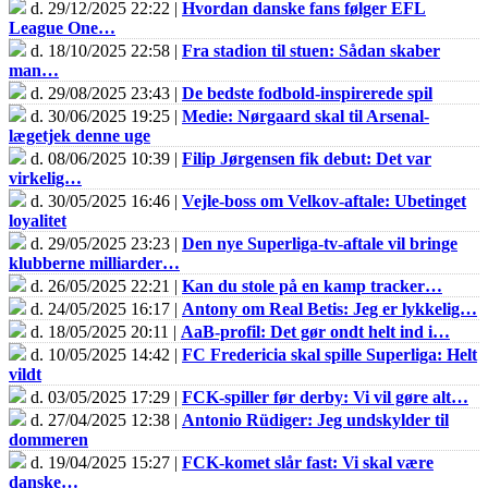
d. 29/12/2025 22:22 |
Hvordan danske fans følger EFL
League One…
d. 18/10/2025 22:58 |
Fra stadion til stuen: Sådan skaber
man…
d. 29/08/2025 23:43 |
De bedste fodbold-inspirerede spil
d. 30/06/2025 19:25 |
Medie: Nørgaard skal til Arsenal-
lægetjek denne uge
d. 08/06/2025 10:39 |
Filip Jørgensen fik debut: Det var
virkelig…
d. 30/05/2025 16:46 |
Vejle-boss om Velkov-aftale: Ubetinget
loyalitet
d. 29/05/2025 23:23 |
Den nye Superliga-tv-aftale vil bringe
klubberne milliarder…
d. 26/05/2025 22:21 |
Kan du stole på en kamp tracker…
d. 24/05/2025 16:17 |
Antony om Real Betis: Jeg er lykkelig…
d. 18/05/2025 20:11 |
AaB-profil: Det gør ondt helt ind i…
d. 10/05/2025 14:42 |
FC Fredericia skal spille Superliga: Helt
vildt
d. 03/05/2025 17:29 |
FCK-spiller før derby: Vi vil gøre alt…
d. 27/04/2025 12:38 |
Antonio Rüdiger: Jeg undskylder til
dommeren
d. 19/04/2025 15:27 |
FCK-komet slår fast: Vi skal være
danske…