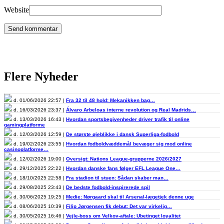
Website
Flere Nyheder
d. 01/06/2026 22:57 |
Fra 32 til 48 hold: Mekanikken bag…
d. 16/03/2026 23:37 |
Álvaro Arbeloas interne revolution og Real Madrids…
d. 13/03/2026 16:43 |
Hvordan sportsbegivenheder driver trafik til online
gamingplatforme
d. 12/03/2026 12:59 |
De største øjeblikke i dansk Superliga-fodbold
d. 19/02/2026 23:55 |
Hvordan fodboldvæddemål bevæger sig mod online
casinoplatforme…
d. 12/02/2026 19:00 |
Oversigt: Nations League-grupperne 2026/2027
d. 29/12/2025 22:22 |
Hvordan danske fans følger EFL League One…
d. 18/10/2025 22:58 |
Fra stadion til stuen: Sådan skaber man…
d. 29/08/2025 23:43 |
De bedste fodbold-inspirerede spil
d. 30/06/2025 19:25 |
Medie: Nørgaard skal til Arsenal-lægetjek denne uge
d. 08/06/2025 10:39 |
Filip Jørgensen fik debut: Det var virkelig…
d. 30/05/2025 16:46 |
Vejle-boss om Velkov-aftale: Ubetinget loyalitet