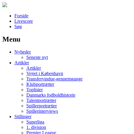
Forside
Livescore
Søg
Menu
Наши партнеры
Nyheder
лучшие займы
Seneste nyt
Artikler
Artikler
Vejret i København
Transfervindue-gennemgange
Klubportrætter
Toplister
Danmarks fodboldhistorie
Talentportrætter
Spillerportrætter
Spillerinterviews
Stillinger
Superliga
1. division
Premier League