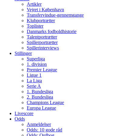
Artikler
Vejret i København
Transfervindue-gennemgange
Klubportrætter
Toplister
Danmarks fodboldhistorie
Talentportrætter
Spillerportrætter
Spillerinterviews
Stillinger
Superliga
1. division
Premier League
Ligue 1
La Liga
Serie A
1. Bundesliga
2. Bundesliga
Champions League
Europa League
Livescore
Odds
Anmeldelser
Odds: 10 gode råd
Odds: Ordbog