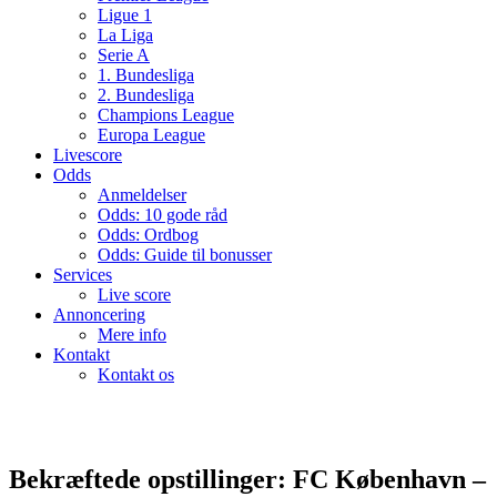
Ligue 1
La Liga
Serie A
1. Bundesliga
2. Bundesliga
Champions League
Europa League
Livescore
Odds
Anmeldelser
Odds: 10 gode råd
Odds: Ordbog
Odds: Guide til bonusser
Services
Live score
Annoncering
Mere info
Kontakt
Kontakt os
Bekræftede opstillinger: FC København –