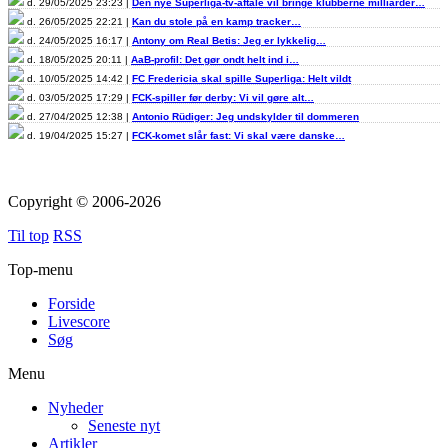
d. 29/05/2025 23:23 |
Den nye Superliga-tv-aftale vil bringe klubberne milliarder…
d. 26/05/2025 22:21 |
Kan du stole på en kamp tracker…
d. 24/05/2025 16:17 |
Antony om Real Betis: Jeg er lykkelig…
d. 18/05/2025 20:11 |
AaB-profil: Det gør ondt helt ind i…
d. 10/05/2025 14:42 |
FC Fredericia skal spille Superliga: Helt vildt
d. 03/05/2025 17:29 |
FCK-spiller før derby: Vi vil gøre alt…
d. 27/04/2025 12:38 |
Antonio Rüdiger: Jeg undskylder til dommeren
d. 19/04/2025 15:27 |
FCK-komet slår fast: Vi skal være danske…
Copyright © 2006-2026
Til top
RSS
Top-menu
Forside
Livescore
Søg
Menu
Nyheder
Seneste nyt
Artikler