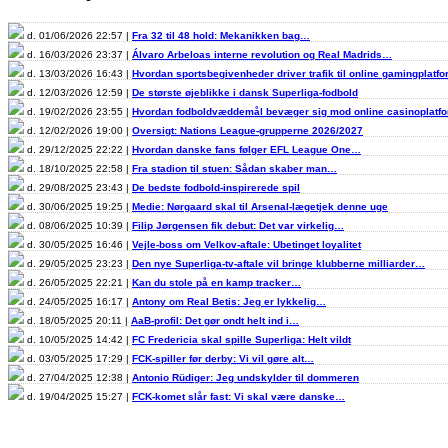
d. 01/06/2026 22:57 |
Fra 32 til 48 hold: Mekanikken bag…
d. 16/03/2026 23:37 |
Álvaro Arbeloas interne revolution og Real Madrids…
d. 13/03/2026 16:43 |
Hvordan sportsbegivenheder driver trafik til online gamingplatf
d. 12/03/2026 12:59 |
De største øjeblikke i dansk Superliga-fodbold
d. 19/02/2026 23:55 |
Hvordan fodboldvæddemål bevæger sig mod online casinoplat
d. 12/02/2026 19:00 |
Oversigt: Nations League-grupperne 2026/2027
d. 29/12/2025 22:22 |
Hvordan danske fans følger EFL League One…
d. 18/10/2025 22:58 |
Fra stadion til stuen: Sådan skaber man…
d. 29/08/2025 23:43 |
De bedste fodbold-inspirerede spil
d. 30/06/2025 19:25 |
Medie: Nørgaard skal til Arsenal-lægetjek denne uge
d. 08/06/2025 10:39 |
Filip Jørgensen fik debut: Det var virkelig…
d. 30/05/2025 16:46 |
Vejle-boss om Velkov-aftale: Ubetinget loyalitet
d. 29/05/2025 23:23 |
Den nye Superliga-tv-aftale vil bringe klubberne milliarder…
d. 26/05/2025 22:21 |
Kan du stole på en kamp tracker…
d. 24/05/2025 16:17 |
Antony om Real Betis: Jeg er lykkelig…
d. 18/05/2025 20:11 |
AaB-profil: Det gør ondt helt ind i…
d. 10/05/2025 14:42 |
FC Fredericia skal spille Superliga: Helt vildt
d. 03/05/2025 17:29 |
FCK-spiller før derby: Vi vil gøre alt…
d. 27/04/2025 12:38 |
Antonio Rüdiger: Jeg undskylder til dommeren
d. 19/04/2025 15:27 |
FCK-komet slår fast: Vi skal være danske…