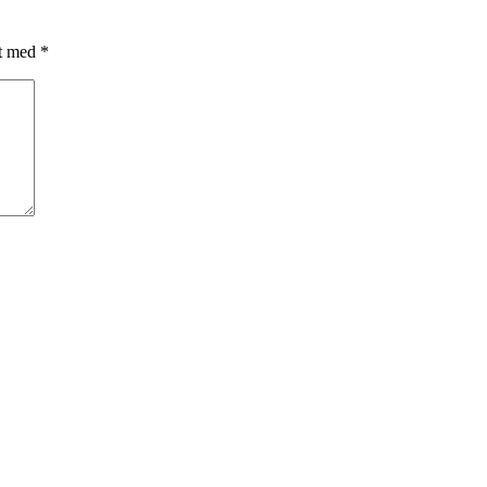
et med
*