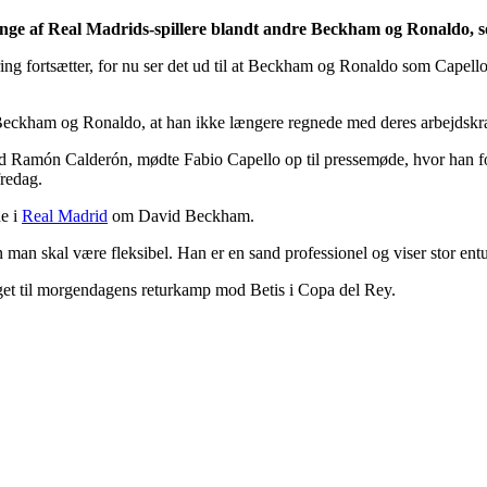
mange af Real Madrids-spillere blandt andre Beckham og Ronaldo, 
ing fortsætter, for nu ser det ud til at Beckham og Ronaldo som Capello t
l Beckham og Ronaldo, at han ikke længere regnede med deres arbejdskra
d Ramón Calderón, mødte Fabio Capello op til pressemøde, hvor han fork
fredag.
de i
Real Madrid
om David Beckham.
 men man skal være fleksibel. Han er en sand professionel og viser stor e
get til morgendagens returkamp mod Betis i Copa del Rey.