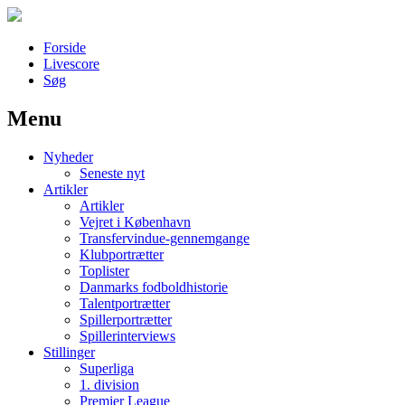
Forside
Livescore
Søg
Menu
Наши партнеры
Nyheder
лучшие займы
Seneste nyt
Artikler
Artikler
Vejret i København
Transfervindue-gennemgange
Klubportrætter
Toplister
Danmarks fodboldhistorie
Talentportrætter
Spillerportrætter
Spillerinterviews
Stillinger
Superliga
1. division
Premier League