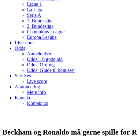
Ligue 1
La Liga
Serie A
1. Bundesliga
2. Bundesliga
Champions League
Europa League
Livescore
Odds
Anmeldelser
Odds: 10 gode råd
Odds: Ordbog
Odds: Guide til bonusser
Services
Live score
Annoncering
Mere info
Kontakt
Kontakt os
Beckham og Ronaldo må gerne spille for R