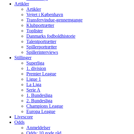
Artikler
Artikler
Vejret i København
Transfervindue-gennemgange
Klubportrætter
Toplister
Danmarks fodboldhistorie
Talentportrætter
Spillerportrætter
Spillerinterviews
Stillinger
Superliga
1. division
Premier League
Ligue 1
La Liga
Serie A
1. Bundesliga
2. Bundesliga
Champions League
Europa League
Livescore
Odds
Anmeldelser
Odds: 10 gode råd