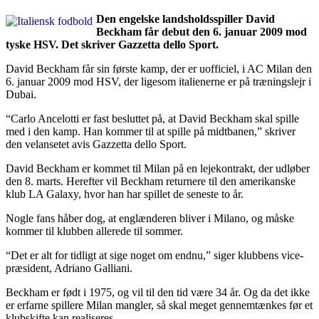
Den engelske landsholdsspiller David
Beckham får debut den 6. januar 2009 mod
tyske HSV. Det skriver Gazzetta dello Sport.
David Beckham får sin første kamp, der er uofficiel, i AC Milan den
6. januar 2009 mod HSV, der ligesom italienerne er på træningslejr i
Dubai.
“Carlo Ancelotti er fast besluttet på, at David Beckham skal spille
med i den kamp. Han kommer til at spille på midtbanen,” skriver
den velansetet avis Gazzetta dello Sport.
David Beckham er kommet til Milan på en lejekontrakt, der udløber
den 8. marts. Herefter vil Beckham returnere til den amerikanske
klub LA Galaxy, hvor han har spillet de seneste to år.
Nogle fans håber dog, at englænderen bliver i Milano, og måske
kommer til klubben allerede til sommer.
“Det er alt for tidligt at sige noget om endnu,” siger klubbens vice-
præsident, Adriano Galliani.
Beckham er født i 1975, og vil til den tid være 34 år. Og da det ikke
er erfarne spillere Milan mangler, så skal meget gennemtænkes før et
klubskifte kan realiseres.