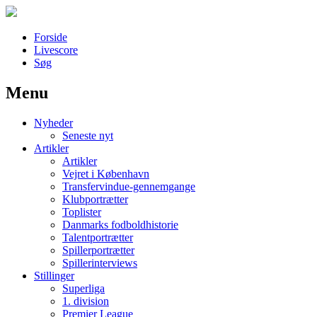
Forside
Livescore
Søg
Menu
Наши партнеры
Nyheder
лучшие займы
Seneste nyt
Artikler
Artikler
Vejret i København
Transfervindue-gennemgange
Klubportrætter
Toplister
Danmarks fodboldhistorie
Talentportrætter
Spillerportrætter
Spillerinterviews
Stillinger
Superliga
1. division
Premier League