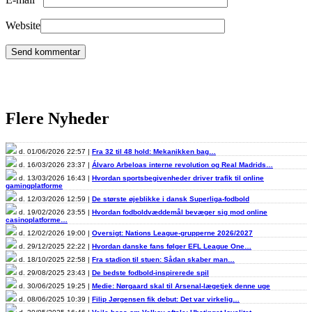
Website
Flere Nyheder
d. 01/06/2026 22:57 |
Fra 32 til 48 hold: Mekanikken bag…
d. 16/03/2026 23:37 |
Álvaro Arbeloas interne revolution og Real Madrids…
d. 13/03/2026 16:43 |
Hvordan sportsbegivenheder driver trafik til online
gamingplatforme
d. 12/03/2026 12:59 |
De største øjeblikke i dansk Superliga-fodbold
d. 19/02/2026 23:55 |
Hvordan fodboldvæddemål bevæger sig mod online
casinoplatforme…
d. 12/02/2026 19:00 |
Oversigt: Nations League-grupperne 2026/2027
d. 29/12/2025 22:22 |
Hvordan danske fans følger EFL League One…
d. 18/10/2025 22:58 |
Fra stadion til stuen: Sådan skaber man…
d. 29/08/2025 23:43 |
De bedste fodbold-inspirerede spil
d. 30/06/2025 19:25 |
Medie: Nørgaard skal til Arsenal-lægetjek denne uge
d. 08/06/2025 10:39 |
Filip Jørgensen fik debut: Det var virkelig…