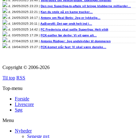
d. 30/05/2025 16:46 |
Vejle-boss om Velkov-aftale: Ubetinget loyalitet
d. 29/05/2025 23:23 |
Den nye Superliga-tv-aftale vil bringe klubberne milliarder…
d. 26/05/2025 22:21 |
Kan du stole på en kamp tracker…
d. 24/05/2025 16:17 |
Antony om Real Betis: Jeg er lykkelig…
d. 18/05/2025 20:11 |
AaB-profil: Det gør ondt helt ind i…
d. 10/05/2025 14:42 |
FC Fredericia skal spille Superliga: Helt vildt
d. 03/05/2025 17:29 |
FCK-spiller før derby: Vi vil gøre alt…
d. 27/04/2025 12:38 |
Antonio Rüdiger: Jeg undskylder til dommeren
d. 19/04/2025 15:27 |
FCK-komet slår fast: Vi skal være danske…
Copyright © 2006-2026
Til top
RSS
Top-menu
Forside
Livescore
Søg
Menu
Nyheder
Seneste nyt