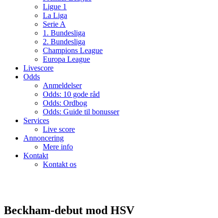
Ligue 1
La Liga
Serie A
1. Bundesliga
2. Bundesliga
Champions League
Europa League
Livescore
Odds
Anmeldelser
Odds: 10 gode råd
Odds: Ordbog
Odds: Guide til bonusser
Services
Live score
Annoncering
Mere info
Kontakt
Kontakt os
Beckham-debut mod HSV