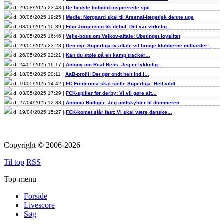
d. 29/08/2025 23:43 |
De bedste fodbold-inspirerede spil
d. 30/06/2025 19:25 |
Medie: Nørgaard skal til Arsenal-lægetjek denne uge
d. 08/06/2025 10:39 |
Filip Jørgensen fik debut: Det var virkelig…
d. 30/05/2025 16:46 |
Vejle-boss om Velkov-aftale: Ubetinget loyalitet
d. 29/05/2025 23:23 |
Den nye Superliga-tv-aftale vil bringe klubberne milliarder…
d. 26/05/2025 22:21 |
Kan du stole på en kamp tracker…
d. 24/05/2025 16:17 |
Antony om Real Betis: Jeg er lykkelig…
d. 18/05/2025 20:11 |
AaB-profil: Det gør ondt helt ind i…
d. 10/05/2025 14:42 |
FC Fredericia skal spille Superliga: Helt vildt
d. 03/05/2025 17:29 |
FCK-spiller før derby: Vi vil gøre alt…
d. 27/04/2025 12:38 |
Antonio Rüdiger: Jeg undskylder til dommeren
d. 19/04/2025 15:27 |
FCK-komet slår fast: Vi skal være danske…
Copyright © 2006-2026
Til top
RSS
Top-menu
Forside
Livescore
Søg