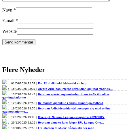
Navn
*
E-mail
*
Website
Flere Nyheder
d. 01/06/2026 22:57 |
Fra 32 til 48 hold: Mekanikken bag…
d. 16/03/2026 23:37 |
Álvaro Arbeloas interne revolution og Real Madrids…
d. 13/03/2026 16:43 |
Hvordan sportsbegivenheder driver trafik til online
gamingplatforme
d. 12/03/2026 12:59 |
De største øjeblikke i dansk Superliga-fodbold
d. 19/02/2026 23:55 |
Hvordan fodboldvæddemål bevæger sig mod online
casinoplatforme…
d. 12/02/2026 19:00 |
Oversigt: Nations League-grupperne 2026/2027
d. 29/12/2025 22:22 |
Hvordan danske fans følger EFL League One…
d. 18/10/2025 22:58 |
Fra stadion til stuen: Sådan skaber man…