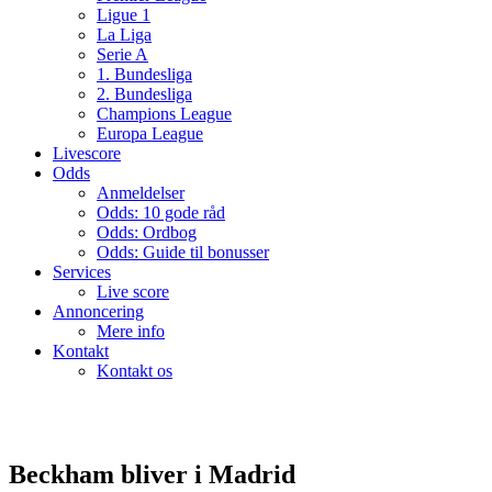
Ligue 1
La Liga
Serie A
1. Bundesliga
2. Bundesliga
Champions League
Europa League
Livescore
Odds
Anmeldelser
Odds: 10 gode råd
Odds: Ordbog
Odds: Guide til bonusser
Services
Live score
Annoncering
Mere info
Kontakt
Kontakt os
Beckham bliver i Madrid