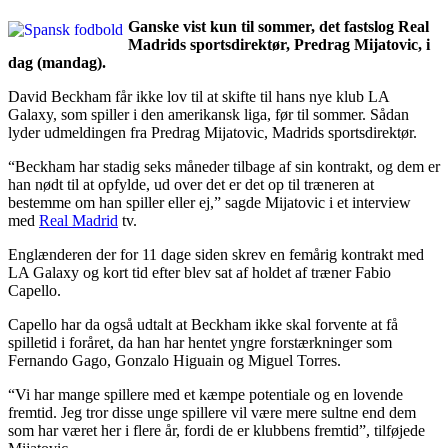
Ganske vist kun til sommer, det fastslog Real
Madrids sportsdirektør, Predrag Mijatovic, i
dag (mandag).
David Beckham får ikke lov til at skifte til hans nye klub LA
Galaxy, som spiller i den amerikansk liga, før til sommer. Sådan
lyder udmeldingen fra Predrag Mijatovic, Madrids sportsdirektør.
“Beckham har stadig seks måneder tilbage af sin kontrakt, og dem er
han nødt til at opfylde, ud over det er det op til træneren at
bestemme om han spiller eller ej,” sagde Mijatovic i et interview
med
Real Madrid
tv.
Englænderen der for 11 dage siden skrev en femårig kontrakt med
LA Galaxy og kort tid efter blev sat af holdet af træner Fabio
Capello.
Capello har da også udtalt at Beckham ikke skal forvente at få
spilletid i foråret, da han har hentet yngre forstærkninger som
Fernando Gago, Gonzalo Higuain og Miguel Torres.
“Vi har mange spillere med et kæmpe potentiale og en lovende
fremtid. Jeg tror disse unge spillere vil være mere sultne end dem
som har været her i flere år, fordi de er klubbens fremtid”, tilføjede