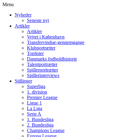
Menu
Nyheder
Seneste nyt
Artikler
Artikler
Vejret i København
Transfervindue-gennemgange
Klubportrætter
Toplister
Danmarks fodboldhistorie
Talentportrætter
Spillerportrætter
Spillerinterviews
Stillinger
Superliga
1. division
Premier League
Ligue 1
La Liga
Serie A
1. Bundesliga
2. Bundesliga
Champions League
Europa League