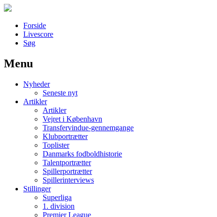
Forside
Livescore
Søg
Menu
Наши партнеры
Nyheder
лучшие займы
Seneste nyt
Artikler
Artikler
Vejret i København
Transfervindue-gennemgange
Klubportrætter
Toplister
Danmarks fodboldhistorie
Talentportrætter
Spillerportrætter
Spillerinterviews
Stillinger
Superliga
1. division
Premier League