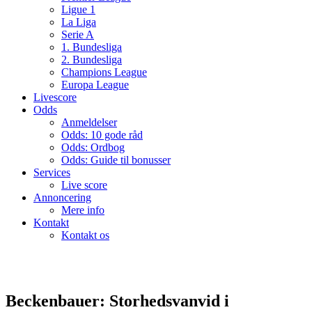
Ligue 1
La Liga
Serie A
1. Bundesliga
2. Bundesliga
Champions League
Europa League
Livescore
Odds
Anmeldelser
Odds: 10 gode råd
Odds: Ordbog
Odds: Guide til bonusser
Services
Live score
Annoncering
Mere info
Kontakt
Kontakt os
Beckenbauer: Storhedsvanvid i