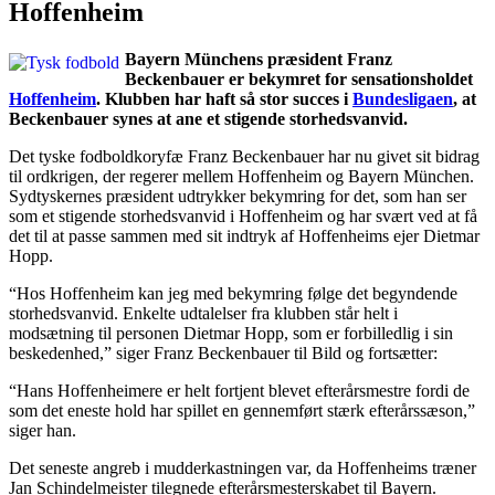
Hoffenheim
Bayern Münchens præsident Franz
Beckenbauer er bekymret for sensationsholdet
Hoffenheim
. Klubben har haft så stor succes i
Bundesligaen
, at
Beckenbauer synes at ane et stigende storhedsvanvid.
Det tyske fodboldkoryfæ Franz Beckenbauer har nu givet sit bidrag
til ordkrigen, der regerer mellem Hoffenheim og Bayern München.
Sydtyskernes præsident udtrykker bekymring for det, som han ser
som et stigende storhedsvanvid i Hoffenheim og har svært ved at få
det til at passe sammen med sit indtryk af Hoffenheims ejer Dietmar
Hopp.
“Hos Hoffenheim kan jeg med bekymring følge det begyndende
storhedsvanvid. Enkelte udtalelser fra klubben står helt i
modsætning til personen Dietmar Hopp, som er forbilledlig i sin
beskedenhed,” siger Franz Beckenbauer til Bild og fortsætter:
“Hans Hoffenheimere er helt fortjent blevet efterårsmestre fordi de
som det eneste hold har spillet en gennemført stærk efterårssæson,”
siger han.
Det seneste angreb i mudderkastningen var, da Hoffenheims træner
Jan Schindelmeister tilegnede efterårsmesterskabet til Bayern.