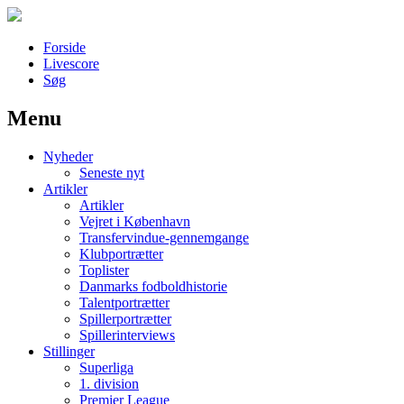
Forside
Livescore
Søg
Menu
Наши партнеры
Nyheder
лучшие займы
Seneste nyt
Artikler
Artikler
Vejret i København
Transfervindue-gennemgange
Klubportrætter
Toplister
Danmarks fodboldhistorie
Talentportrætter
Spillerportrætter
Spillerinterviews
Stillinger
Superliga
1. division
Premier League