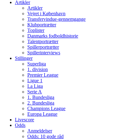
Artikler
Artikler
Vejret i København
Transfervindue-gennemgange
Klubportrætter
Toplister
Danmarks fodboldhistorie
Talentportrætter
Spillerportrætter
Spillerinterviews
Stillinger
Superliga
1. division
Premier League
Ligue 1
La Liga
Serie A
1. Bundesliga
2. Bundesliga
Champions League
Europa League
Livescore
Odds
Anmeldelser
Odds: 10 gode råd