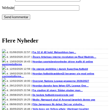
Website
Flere Nyheder
d. 01/06/2026 22:57 |
Fra 32 til 48 hold: Mekanikken bag…
d. 16/03/2026 23:37 |
Álvaro Arbeloas interne revolution og Real Madrids…
d. 13/03/2026 16:43 |
Hvordan sportsbegivenheder driver trafik til online
gamingplatforme
d. 12/03/2026 12:59 |
De største øjeblikke i dansk Superliga-fodbold
d. 19/02/2026 23:55 |
Hvordan fodboldvæddemål bevæger sig mod online
casinoplatforme…
d. 12/02/2026 19:00 |
Oversigt: Nations League-grupperne 2026/2027
d. 29/12/2025 22:22 |
Hvordan danske fans følger EFL League One…
d. 18/10/2025 22:58 |
Fra stadion til stuen: Sådan skaber man…
d. 29/08/2025 23:43 |
De bedste fodbold-inspirerede spil
d. 30/06/2025 19:25 |
Medie: Nørgaard skal til Arsenal-lægetjek denne uge
d. 08/06/2025 10:39 |
Filip Jørgensen fik debut: Det var virkelig…
d. 30/05/2025 16:46 |
Vejle-boss om Velkov-aftale: Ubetinget loyalitet