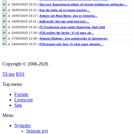
d. 29/05/2025 23:23 |
Den nye Superliga-tv-aftale vil bringe klubberne milliarder…
d. 26/05/2025 22:21 |
Kan du stole på en kamp tracker…
d. 24/05/2025 16:17 |
Antony om Real Betis: Jeg er lykkelig…
d. 18/05/2025 20:11 |
AaB-profil: Det gør ondt helt ind i…
d. 10/05/2025 14:42 |
FC Fredericia skal spille Superliga: Helt vildt
d. 03/05/2025 17:29 |
FCK-spiller før derby: Vi vil gøre alt…
d. 27/04/2025 12:38 |
Antonio Rüdiger: Jeg undskylder til dommeren
d. 19/04/2025 15:27 |
FCK-komet slår fast: Vi skal være danske…
Copyright © 2006-2026
Til top
RSS
Top-menu
Forside
Livescore
Søg
Menu
Nyheder
Seneste nyt