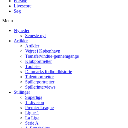
Forside
Livescore
Søg
Menu
Nyheder
Seneste nyt
Artikler
Artikler
Vejret i København
Transfervindue-gennemgange
Klubportrætter
Toplister
Danmarks fodboldhistorie
Talentportrætter
Spillerportrætter
Spillerinterviews
Stillinger
Superliga
1. division
Premier League
Ligue 1
La Liga
Serie A