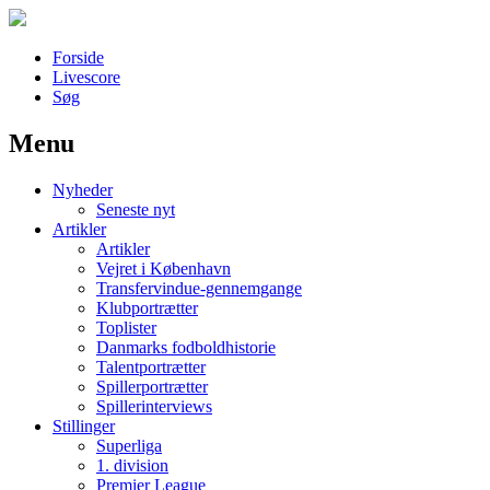
Forside
Livescore
Søg
Menu
Наши партнеры
Nyheder
лучшие займы
Seneste nyt
Artikler
Artikler
Vejret i København
Transfervindue-gennemgange
Klubportrætter
Toplister
Danmarks fodboldhistorie
Talentportrætter
Spillerportrætter
Spillerinterviews
Stillinger
Superliga
1. division
Premier League