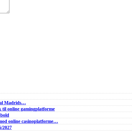
Real Madrids…
 til online gamingplatforme
dbold
od online casinoplatforme…
6/2027