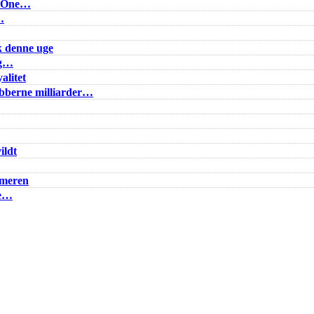
e One…
…
k denne uge
ig…
alitet
lubberne milliarder…
ildt
mmeren
ke…