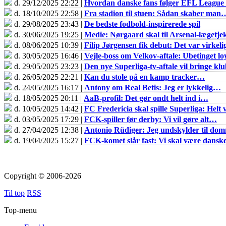
d. 29/12/2025 22:22 |
Hvordan danske fans følger EFL Leagu
d. 18/10/2025 22:58 |
Fra stadion til stuen: Sådan skaber man
d. 29/08/2025 23:43 |
De bedste fodbold-inspirerede spil
d. 30/06/2025 19:25 |
Medie: Nørgaard skal til Arsenal-lægetje
d. 08/06/2025 10:39 |
Filip Jørgensen fik debut: Det var virkel
d. 30/05/2025 16:46 |
Vejle-boss om Velkov-aftale: Ubetinget loy
d. 29/05/2025 23:23 |
Den nye Superliga-tv-aftale vil bringe k
d. 26/05/2025 22:21 |
Kan du stole på en kamp tracker…
d. 24/05/2025 16:17 |
Antony om Real Betis: Jeg er lykkelig…
d. 18/05/2025 20:11 |
AaB-profil: Det gør ondt helt ind i…
d. 10/05/2025 14:42 |
FC Fredericia skal spille Superliga: Helt v
d. 03/05/2025 17:29 |
FCK-spiller før derby: Vi vil gøre alt…
d. 27/04/2025 12:38 |
Antonio Rüdiger: Jeg undskylder til do
d. 19/04/2025 15:27 |
FCK-komet slår fast: Vi skal være dans
Copyright © 2006-2026
Til top
RSS
Top-menu