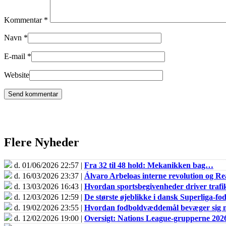
Kommentar
*
Navn
*
E-mail
*
Website
Flere Nyheder
d. 01/06/2026 22:57 |
Fra 32 til 48 hold: Mekanikken bag…
d. 16/03/2026 23:37 |
Álvaro Arbeloas interne revolution og 
d. 13/03/2026 16:43 |
Hvordan sportsbegivenheder driver trafik
d. 12/03/2026 12:59 |
De største øjeblikke i dansk Superliga-fo
d. 19/02/2026 23:55 |
Hvordan fodboldvæddemål bevæger sig m
d. 12/02/2026 19:00 |
Oversigt: Nations League-grupperne 202