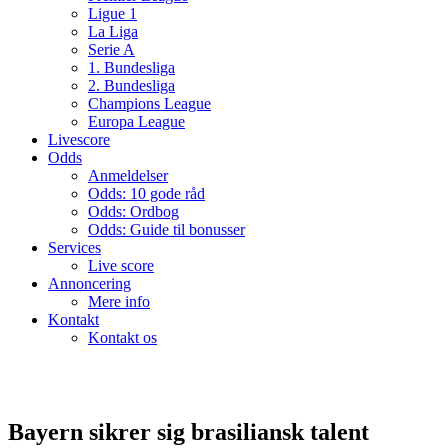
Ligue 1
La Liga
Serie A
1. Bundesliga
2. Bundesliga
Champions League
Europa League
Livescore
Odds
Anmeldelser
Odds: 10 gode råd
Odds: Ordbog
Odds: Guide til bonusser
Services
Live score
Annoncering
Mere info
Kontakt
Kontakt os
Bayern sikrer sig brasiliansk talent