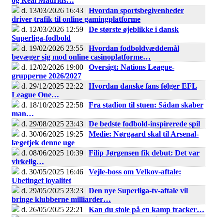
og Real Madrids…
d. 13/03/2026 16:43 |
Hvordan sportsbegivenheder
driver trafik til online gamingplatforme
d. 12/03/2026 12:59 |
De største øjeblikke i dansk
Superliga-fodbold
d. 19/02/2026 23:55 |
Hvordan fodboldvæddemål
bevæger sig mod online casinoplatforme…
d. 12/02/2026 19:00 |
Oversigt: Nations League-
grupperne 2026/2027
d. 29/12/2025 22:22 |
Hvordan danske fans følger EFL
League One…
d. 18/10/2025 22:58 |
Fra stadion til stuen: Sådan skaber
man…
d. 29/08/2025 23:43 |
De bedste fodbold-inspirerede spil
d. 30/06/2025 19:25 |
Medie: Nørgaard skal til Arsenal-
lægetjek denne uge
d. 08/06/2025 10:39 |
Filip Jørgensen fik debut: Det var
virkelig…
d. 30/05/2025 16:46 |
Vejle-boss om Velkov-aftale:
Ubetinget loyalitet
d. 29/05/2025 23:23 |
Den nye Superliga-tv-aftale vil
bringe klubberne milliarder…
d. 26/05/2025 22:21 |
Kan du stole på en kamp tracker…