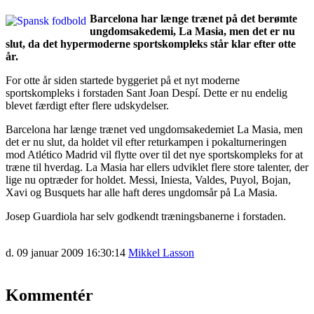
Barcelona har længe trænet på det berømte
ungdomsakedemi, La Masia, men det er nu
slut, da det hypermoderne sportskompleks står klar efter otte
år.
For otte år siden startede byggeriet på et nyt moderne
sportskompleks i forstaden Sant Joan Despí. Dette er nu endelig
blevet færdigt efter flere udskydelser.
Barcelona har længe trænet ved ungdomsakedemiet La Masia, men
det er nu slut, da holdet vil efter returkampen i pokalturneringen
mod Atlético Madrid vil flytte over til det nye sportskompleks for at
træne til hverdag. La Masia har ellers udviklet flere store talenter, der
lige nu optræder for holdet. Messi, Iniesta, Valdes, Puyol, Bojan,
Xavi og Busquets har alle haft deres ungdomsår på La Masia.
Josep Guardiola har selv godkendt træningsbanerne i forstaden.
d. 09 januar 2009 16:30:14
Mikkel Lasson
Kommentér