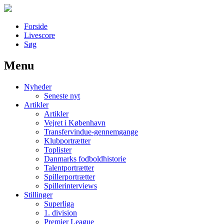
Forside
Livescore
Søg
Menu
Наши партнеры
Nyheder
лучшие займы
Seneste nyt
Artikler
Artikler
Vejret i København
Transfervindue-gennemgange
Klubportrætter
Toplister
Danmarks fodboldhistorie
Talentportrætter
Spillerportrætter
Spillerinterviews
Stillinger
Superliga
1. division
Premier League