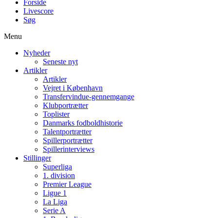
Forside
Livescore
Søg
Menu
Nyheder
Seneste nyt
Artikler
Artikler
Vejret i København
Transfervindue-gennemgange
Klubportrætter
Toplister
Danmarks fodboldhistorie
Talentportrætter
Spillerportrætter
Spillerinterviews
Stillinger
Superliga
1. division
Premier League
Ligue 1
La Liga
Serie A