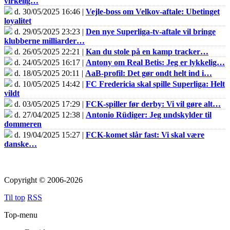
virkelig…
d. 30/05/2025 16:46 |
Vejle-boss om Velkov-aftale: Ubetinget
loyalitet
d. 29/05/2025 23:23 |
Den nye Superliga-tv-aftale vil bringe
klubberne milliarder…
d. 26/05/2025 22:21 |
Kan du stole på en kamp tracker…
d. 24/05/2025 16:17 |
Antony om Real Betis: Jeg er lykkelig…
d. 18/05/2025 20:11 |
AaB-profil: Det gør ondt helt ind i…
d. 10/05/2025 14:42 |
FC Fredericia skal spille Superliga: Helt
vildt
d. 03/05/2025 17:29 |
FCK-spiller før derby: Vi vil gøre alt…
d. 27/04/2025 12:38 |
Antonio Rüdiger: Jeg undskylder til
dommeren
d. 19/04/2025 15:27 |
FCK-komet slår fast: Vi skal være
danske…
Copyright © 2006-2026
Til top
RSS
Top-menu