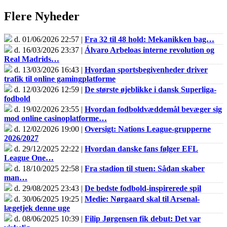
Flere Nyheder
d. 01/06/2026 22:57 |
Fra 32 til 48 hold: Mekanikken bag…
d. 16/03/2026 23:37 |
Álvaro Arbeloas interne revolution og
Real Madrids…
d. 13/03/2026 16:43 |
Hvordan sportsbegivenheder driver
trafik til online gamingplatforme
d. 12/03/2026 12:59 |
De største øjeblikke i dansk Superliga-
fodbold
d. 19/02/2026 23:55 |
Hvordan fodboldvæddemål bevæger sig
mod online casinoplatforme…
d. 12/02/2026 19:00 |
Oversigt: Nations League-grupperne
2026/2027
d. 29/12/2025 22:22 |
Hvordan danske fans følger EFL
League One…
d. 18/10/2025 22:58 |
Fra stadion til stuen: Sådan skaber
man…
d. 29/08/2025 23:43 |
De bedste fodbold-inspirerede spil
d. 30/06/2025 19:25 |
Medie: Nørgaard skal til Arsenal-
lægetjek denne uge
d. 08/06/2025 10:39 |
Filip Jørgensen fik debut: Det var