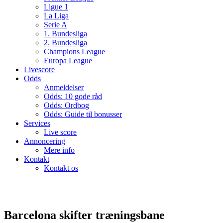
Ligue 1
La Liga
Serie A
1. Bundesliga
2. Bundesliga
Champions League
Europa League
Livescore
Odds
Anmeldelser
Odds: 10 gode råd
Odds: Ordbog
Odds: Guide til bonusser
Services
Live score
Annoncering
Mere info
Kontakt
Kontakt os
Barcelona skifter træningsbane