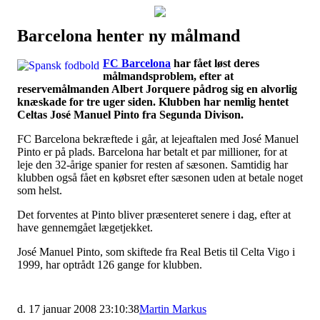
Barcelona henter ny målmand
Наши партнеры
FC Barcelona
har fået løst deres
лучшие займы
målmandsproblem, efter at
reservemålmanden Albert Jorquere pådrog sig en alvorlig
knæskade for tre uger siden. Klubben har nemlig hentet
Celtas José Manuel Pinto fra Segunda Divison.
FC Barcelona bekræftede i går, at lejeaftalen med José Manuel
Pinto er på plads. Barcelona har betalt et par millioner, for at
leje den 32-årige spanier for resten af sæsonen. Samtidig har
klubben også fået en købsret efter sæsonen uden at betale noget
som helst.
Det forventes at Pinto bliver præsenteret senere i dag, efter at
have gennemgået lægetjekket.
José Manuel Pinto, som skiftede fra Real Betis til Celta Vigo i
1999, har optrådt 126 gange for klubben.
d. 17 januar 2008 23:10:38
Martin Markus