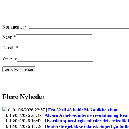
Kommentar
*
Navn
*
E-mail
*
Website
Flere Nyheder
d. 01/06/2026 22:57 |
Fra 32 til 48 hold: Mekanikken bag…
d. 16/03/2026 23:37 |
Álvaro Arbeloas interne revolution og Re
d. 13/03/2026 16:43 |
Hvordan sportsbegivenheder driver trafik t
d. 12/03/2026 12:59 |
De største øjeblikke i dansk Superliga-fodb