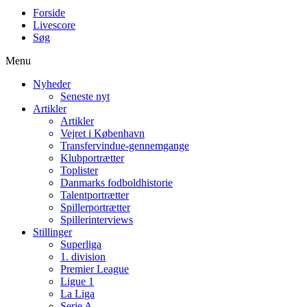
Forside
Livescore
Søg
Menu
Nyheder
Seneste nyt
Artikler
Artikler
Vejret i København
Transfervindue-gennemgange
Klubportrætter
Toplister
Danmarks fodboldhistorie
Talentportrætter
Spillerportrætter
Spillerinterviews
Stillinger
Superliga
1. division
Premier League
Ligue 1
La Liga
Serie A