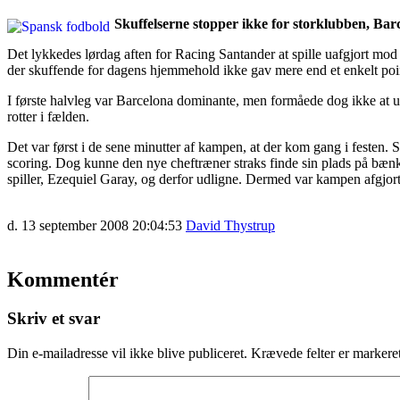
Skuffelserne stopper ikke for storklubben, Bar
Det lykkedes lørdag aften for Racing Santander at spille uafgjort mod
der skuffende for dagens hjemmehold ikke gav mere end et enkelt point
I første halvleg var Barcelona dominante, men formåede dog ikke at ud
rotter i fælden.
Det var først i de sene minutter af kampen, at der kom gang i festen. S
scoring. Dog kunne den nye cheftræner straks finde sin plads på bænke
spiller, Ezequiel Garay, og derfor udligne. Dermed var kampen afgjort, 
d. 13 september 2008 20:04:53
David Thystrup
Kommentér
Skriv et svar
Din e-mailadresse vil ikke blive publiceret.
Krævede felter er marker