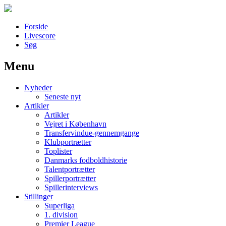
Forside
Livescore
Søg
Menu
Наши партнеры
Nyheder
лучшие займы
Seneste nyt
Artikler
Artikler
Vejret i København
Transfervindue-gennemgange
Klubportrætter
Toplister
Danmarks fodboldhistorie
Talentportrætter
Spillerportrætter
Spillerinterviews
Stillinger
Superliga
1. division
Premier League