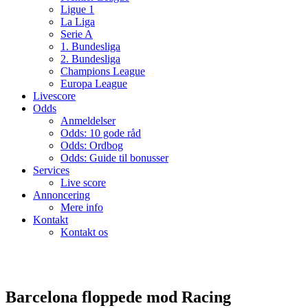
Ligue 1
La Liga
Serie A
1. Bundesliga
2. Bundesliga
Champions League
Europa League
Livescore
Odds
Anmeldelser
Odds: 10 gode råd
Odds: Ordbog
Odds: Guide til bonusser
Services
Live score
Annoncering
Mere info
Kontakt
Kontakt os
Barcelona floppede mod Racing