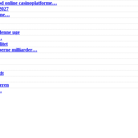
d online casinoplatforme…
2027
 One…
 denne uge
g…
itet
bberne milliarder…
dt
eren
…