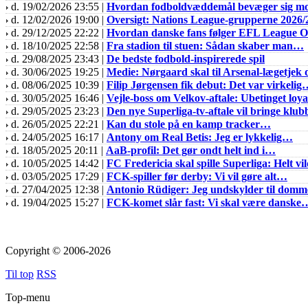
d. 19/02/2026 23:55 |
Hvordan fodboldvæddemål bevæger sig mo
d. 12/02/2026 19:00 |
Oversigt: Nations League-grupperne 2026/
d. 29/12/2025 22:22 |
Hvordan danske fans følger EFL League
d. 18/10/2025 22:58 |
Fra stadion til stuen: Sådan skaber man…
d. 29/08/2025 23:43 |
De bedste fodbold-inspirerede spil
d. 30/06/2025 19:25 |
Medie: Nørgaard skal til Arsenal-lægetjek
d. 08/06/2025 10:39 |
Filip Jørgensen fik debut: Det var virkeli
d. 30/05/2025 16:46 |
Vejle-boss om Velkov-aftale: Ubetinget loyal
d. 29/05/2025 23:23 |
Den nye Superliga-tv-aftale vil bringe klu
d. 26/05/2025 22:21 |
Kan du stole på en kamp tracker…
d. 24/05/2025 16:17 |
Antony om Real Betis: Jeg er lykkelig…
d. 18/05/2025 20:11 |
AaB-profil: Det gør ondt helt ind i…
d. 10/05/2025 14:42 |
FC Fredericia skal spille Superliga: Helt vil
d. 03/05/2025 17:29 |
FCK-spiller før derby: Vi vil gøre alt…
d. 27/04/2025 12:38 |
Antonio Rüdiger: Jeg undskylder til domm
d. 19/04/2025 15:27 |
FCK-komet slår fast: Vi skal være danske
Copyright © 2006-2026
Til top
RSS
Top-menu