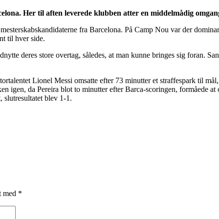
celona. Her til aften leverede klubben atter en middelmådig omgan
 mesterskabskandidaterne fra Barcelona. På Camp Nou var der dominans fr
 til hver side.
nytte deres store overtag, således, at man kunne bringes sig foran. Sant
tortalentet Lionel Messi omsatte efter 73 minutter et straffespark til må
n igen, da Pereira blot to minutter efter Barca-scoringen, formåede at
slutresultatet blev 1-1.
et med
*