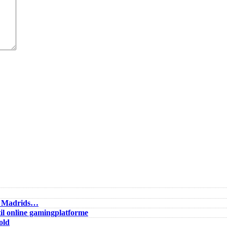
al Madrids…
il online gamingplatforme
old