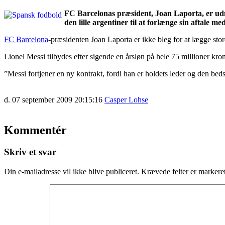
FC Barcelonas præsident, Joan Laporta, er udmæ
den lille argentiner til at forlænge sin aftale me
FC Barcelona
-præsidenten Joan Laporta er ikke bleg for at lægge store
Lionel Messi tilbydes efter sigende en årsløn på hele 75 millioner krone
”Messi fortjener en ny kontrakt, fordi han er holdets leder og den bedst
d. 07 september 2009 20:15:16
Casper Lohse
Kommentér
Skriv et svar
Din e-mailadresse vil ikke blive publiceret.
Krævede felter er marker