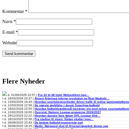
Kommentar
*
Navn
*
E-mail
*
Website
Flere Nyheder
d. 01/06/2026 22:57 |
Fra 32 til 48 hold: Mekanikken bag…
d. 16/03/2026 23:37 |
Álvaro Arbeloas interne revolution og Real Madrids…
d. 13/03/2026 16:43 |
Hvordan sportsbegivenheder driver trafik til online gamingplatform
d. 12/03/2026 12:59 |
De største øjeblikke i dansk Superliga-fodbold
d. 19/02/2026 23:55 |
Hvordan fodboldvæddemål bevæger sig mod online casinoplatfor
d. 12/02/2026 19:00 |
Oversigt: Nations League-grupperne 2026/2027
d. 29/12/2025 22:22 |
Hvordan danske fans følger EFL League One…
d. 18/10/2025 22:58 |
Fra stadion til stuen: Sådan skaber man…
d. 29/08/2025 23:43 |
De bedste fodbold-inspirerede spil
d. 30/06/2025 19:25 |
Medie: Nørgaard skal til Arsenal-lægetjek denne uge