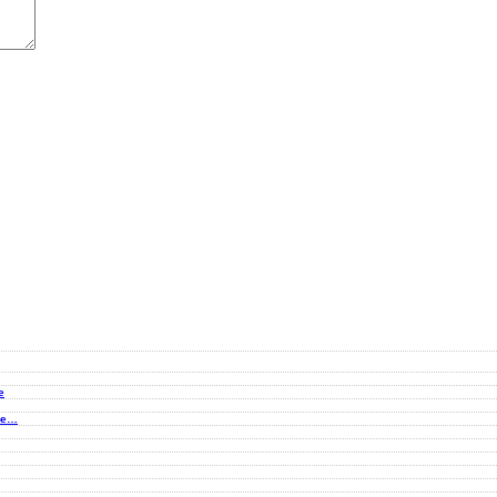
e
me…