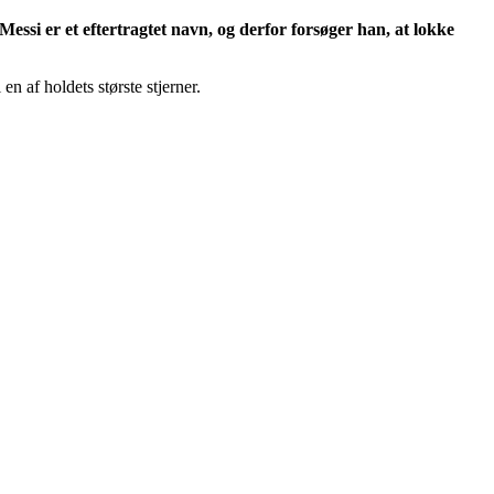
si er et eftertragtet navn, og derfor forsøger han, at lokke
n af holdets største stjerner.