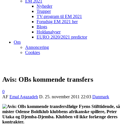
EM 2021
Nyheder
Trupper
TV-program til EM 2021
Forudsig EM 2021 her
Blogs
Holdanalyser
EURO 2020/2021 predictor
Om
Annoncering
Cookies
Avis: OBs kommende transfers
0
AF
Emal Agazadeh
D.
25. november 2011 22:03
Danmark
Ifølge Fyens Stifttidende, så
mister Odense Boldklub klubbens afrikanske spillere, Peter
Utaka og Djemba-Djemba. Klubben vil ikke forlænge deres
kontrakter.