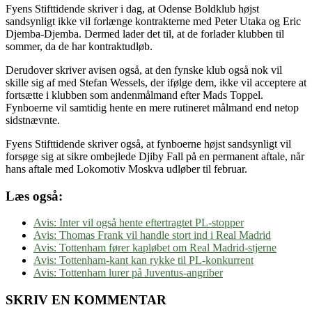
Fyens Stifttidende skriver i dag, at Odense Boldklub højst
sandsynligt ikke vil forlænge kontrakterne med Peter Utaka og Eric
Djemba-Djemba. Dermed lader det til, at de forlader klubben til
sommer, da de har kontraktudløb.
Derudover skriver avisen også, at den fynske klub også nok vil
skille sig af med Stefan Wessels, der ifølge dem, ikke vil acceptere at
fortsætte i klubben som andenmålmand efter Mads Toppel.
Fynboerne vil samtidig hente en mere rutineret målmand end netop
sidstnævnte.
Fyens Stifttidende skriver også, at fynboerne højst sandsynligt vil
forsøge sig at sikre ombejlede Djiby Fall på en permanent aftale, når
hans aftale med Lokomotiv Moskva udløber til februar.
Læs også:
Avis: Inter vil også hente eftertragtet PL-stopper
Avis: Thomas Frank vil handle stort ind i Real Madrid
Avis: Tottenham fører kapløbet om Real Madrid-stjerne
Avis: Tottenham-kant kan rykke til PL-konkurrent
Avis: Tottenham lurer på Juventus-angriber
SKRIV EN KOMMENTAR