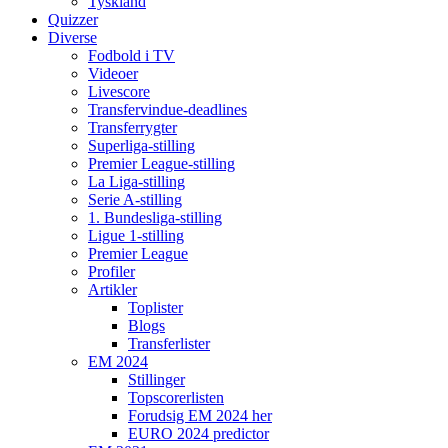
Tyskland
Quizzer
Diverse
Fodbold i TV
Videoer
Livescore
Transfervindue-deadlines
Transferrygter
Superliga-stilling
Premier League-stilling
La Liga-stilling
Serie A-stilling
1. Bundesliga-stilling
Ligue 1-stilling
Premier League
Profiler
Artikler
Toplister
Blogs
Transferlister
EM 2024
Stillinger
Topscorerlisten
Forudsig EM 2024 her
EURO 2024 predictor