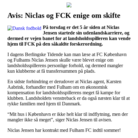
Avis: Niclas og FCK enige om skifte
Наши партнеры
På torsdag er det 5 år siden at Niclas
лучшие займы
Jensen startede sin udenlandskarriere, og
dermed er vejen banet for at landsholdsspilleren kan vende
hjem til FCK på den såkaldte forskerordning.
I dagens Berlingske Tidende kan man læse at FC København
og Fulhams Niclas Jensen skulle være blevet enige om
landsholdsspillerens personlige forhold, og dermed mangler
kun klubberne at få transfersummen på plads.
En sidste forhindring er derudover at Niclas agent, Karsten
Aabrink, forhandler med Fulham om en økonomisk
kompensation for landsholdsspillerens meget få kampe for
klubben. Landsholdets venstreback er da også næsten klar til at
rykke familien med hjem til Danmark.
“Mit hus i København er ikke helt klar til indflytning, men der
mangler ikke så meget”, siger Niclas Jensen til avisen.
Niclas Jensen har kontrakt med Fulham FC indtil sommer!