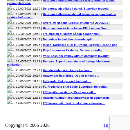
gamingplatforme
d. 12/03/2026 12:59 |
De største øjeblikke i dansk Superliga-fodbold
d. 19/02/2026 23:55 |
Hvordan fodboldvæddemål bevæger sig mod online
casinoplatforme…
d. 12/02/2026 19:00 |
Oversigt: Nations League-grupperne 2026/2027
d. 29/12/2025 22:22 |
Hvordan danske fans følger EFL League One…
d. 18/10/2025 22:58 |
Fra stadion til stuen: Sådan skaber man…
d. 29/08/2025 23:43 |
De bedste fodbold-inspirerede spil
d. 30/06/2025 19:25 |
Medie: Nørgaard skal til Arsenal-lægetjek denne uge
d. 08/06/2025 10:39 |
Filip Jørgensen fik debut: Det var virkelig…
d. 30/05/2025 16:46 |
Vejle-boss om Velkov-aftale: Ubetinget loyalitet
d. 29/05/2025 23:23 |
Den nye Superliga-tv-aftale vil bringe klubberne
milliarder…
d. 26/05/2025 22:21 |
Kan du stole på en kamp tracker…
d. 24/05/2025 16:17 |
Antony om Real Betis: Jeg er lykkelig…
d. 18/05/2025 20:11 |
AaB-profil: Det gør ondt helt ind i…
d. 10/05/2025 14:42 |
FC Fredericia skal spille Superliga: Helt vildt
d. 03/05/2025 17:29 |
FCK-spiller før derby: Vi vil gøre alt…
d. 27/04/2025 12:38 |
Antonio Rüdiger: Jeg undskylder til dommeren
d. 19/04/2025 15:27 |
FCK-komet slår fast: Vi skal være danske…
Copyright © 2006-2026
Til top
RSS