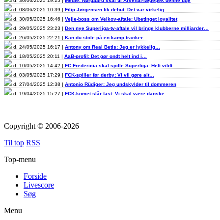
d. 30/06/2025 19:25 |
Medie: Nørgaard skal til Arsenal-lægetjek denne uge
d. 08/06/2025 10:39 |
Filip Jørgensen fik debut: Det var virkelig…
d. 30/05/2025 16:46 |
Vejle-boss om Velkov-aftale: Ubetinget loyalitet
d. 29/05/2025 23:23 |
Den nye Superliga-tv-aftale vil bringe klubberne milliarder…
d. 26/05/2025 22:21 |
Kan du stole på en kamp tracker…
d. 24/05/2025 16:17 |
Antony om Real Betis: Jeg er lykkelig…
d. 18/05/2025 20:11 |
AaB-profil: Det gør ondt helt ind i…
d. 10/05/2025 14:42 |
FC Fredericia skal spille Superliga: Helt vildt
d. 03/05/2025 17:29 |
FCK-spiller før derby: Vi vil gøre alt…
d. 27/04/2025 12:38 |
Antonio Rüdiger: Jeg undskylder til dommeren
d. 19/04/2025 15:27 |
FCK-komet slår fast: Vi skal være danske…
Copyright © 2006-2026
Til top
RSS
Top-menu
Forside
Livescore
Søg
Menu