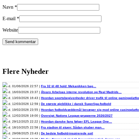
Navn
*
E-mail
*
Website
Flere Nyheder
d. 01/06/2026 22:57 |
Fra 32 til 48 hold: Mekanikken bag…
d. 16/03/2026 23:37 |
Álvaro Arbeloas interne revolution og Real Madrids…
d. 13/03/2026 16:43 |
Hvordan sportsbegivenheder driver trafik til online gamingplatf
d. 12/03/2026 12:59 |
De største øjeblikke i dansk Superliga-fodbold
d. 19/02/2026 23:55 |
Hvordan fodboldvæddemål bevæger sig mod online casinoplat
d. 12/02/2026 19:00 |
Oversigt: Nations League-grupperne 2026/2027
d. 29/12/2025 22:22 |
Hvordan danske fans følger EFL League One…
d. 18/10/2025 22:58 |
Fra stadion til stuen: Sådan skaber man…
d. 29/08/2025 23:43 |
De bedste fodbold-inspirerede spil