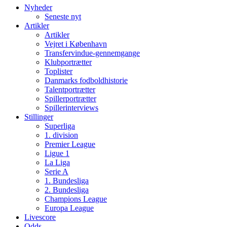
Nyheder
Seneste nyt
Artikler
Artikler
Vejret i København
Transfervindue-gennemgange
Klubportrætter
Toplister
Danmarks fodboldhistorie
Talentportrætter
Spillerportrætter
Spillerinterviews
Stillinger
Superliga
1. division
Premier League
Ligue 1
La Liga
Serie A
1. Bundesliga
2. Bundesliga
Champions League
Europa League
Livescore
Odds