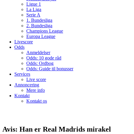
Ligue 1
La Liga
Serie A
1. Bundesliga
2. Bundesliga
Champions League
Europa League
Livescore
Odds
Anmeldelser
Odds: 10 gode råd
Odds: Ordbog
Odds: Guide til bonusser
Services
Live score
Annoncering
Mere info
Kontakt
Kontakt os
Avis: Han er Real Madrids mirakel