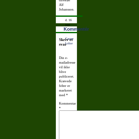
direktør
Alf
Johansson.
d. 16
juni
Kommentér
2007
10:52:37
Casper
Skriv et
Lohse
svar
Din e-
mailadresse
vil ikke
blive
publiceret.
Krævede
felter er
markeret
med
*
Kommentar
*