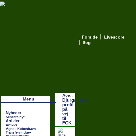
Forside
Livescore
Søg
Наши партнеры
лучшие займы
Avis:
Menu
Djurgården-
profil
på
Nyheder
vej
Seneste nyt
til
Artikler
FCK
Artikler
Vejret i København
Transfervindue-