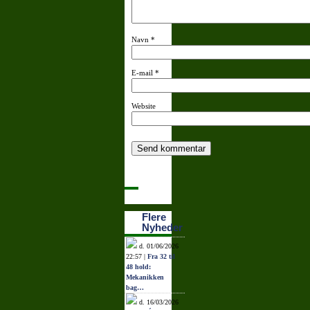
Navn
*
E-mail
*
Website
Flere
Nyheder
d. 01/06/2026
22:57 |
Fra 32 til
48 hold:
Mekanikken
bag…
d. 16/03/2026