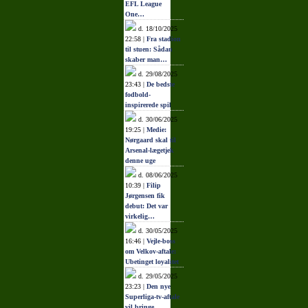
EFL League
One…
d. 18/10/2025
22:58 |
Fra stadion
til stuen: Sådan
skaber man…
d. 29/08/2025
23:43 |
De bedste
fodbold-
inspirerede spil
d. 30/06/2025
19:25 |
Medie:
Nørgaard skal til
Arsenal-lægetjek
denne uge
d. 08/06/2025
10:39 |
Filip
Jørgensen fik
debut: Det var
virkelig…
d. 30/05/2025
16:46 |
Vejle-boss
om Velkov-aftale:
Ubetinget loyalitet
d. 29/05/2025
23:23 |
Den nye
Superliga-tv-aftale
vil bringe