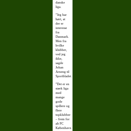
danske
liga.
”Jeg har
hørt, at
der er
interesse
fra
Danmark.
Men fra
hvilke
klubber,
ved jeg
ikke,
sagde
Johan
Arneng til
Sportbladet.
”Det er en
stærk liga
med
mange
gode
spillere og
flere
topklubber
– frem for
alt FC
København