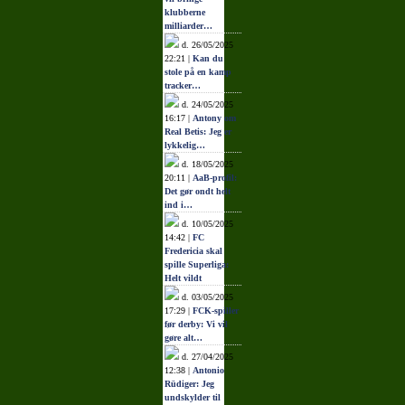
klubberne
milliarder…
d. 26/05/2025
22:21 |
Kan du
stole på en kamp
tracker…
d. 24/05/2025
16:17 |
Antony om
Real Betis: Jeg er
lykkelig…
d. 18/05/2025
20:11 |
AaB-profil:
Det gør ondt helt
ind i…
d. 10/05/2025
14:42 |
FC
Fredericia skal
spille Superliga:
Helt vildt
d. 03/05/2025
17:29 |
FCK-spiller
før derby: Vi vil
gøre alt…
d. 27/04/2025
12:38 |
Antonio
Rüdiger: Jeg
undskylder til