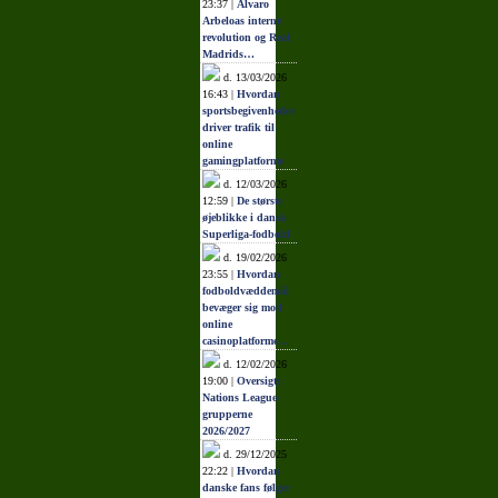
23:37 |
Álvaro
Arbeloas interne
revolution og Real
Madrids…
d. 13/03/2026
16:43 |
Hvordan
sportsbegivenheder
driver trafik til
online
gamingplatforme
d. 12/03/2026
12:59 |
De største
øjeblikke i dansk
Superliga-fodbold
d. 19/02/2026
23:55 |
Hvordan
fodboldvæddemål
bevæger sig mod
online
casinoplatforme…
d. 12/02/2026
19:00 |
Oversigt:
Nations League-
grupperne
2026/2027
d. 29/12/2025
22:22 |
Hvordan
danske fans følger