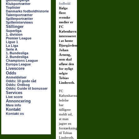
gennemgange
Klubportrætter
Toplister
Ifølge
Danmarks fodboldhistorie
flere
Talentportrætter
svenske
Spillerportrætter
medier er
Spillerinterviews
Stillinger
FC
Superliga
København
1. division
interesseret
Premier League
i at hente
Ligue 1
Djurgårdens
La Liga
Serie A
Johan
1. Bundesliga
Arneng,
2. Bundesliga
som skal
Champions League
afløse den
Europa League
Livescore
for nyligt
Odds
solgte
Anmeldelser
Tobias
Odds: 10 gode råd
Linderoth.
Odds: Ordbog
Odds: Guide til bonusser
FC
Services
Københavns
Live score
ledelse
Annoncering
har
Mere info
Kontakt
tidligere
Kontakt os
meldt ud,
at man
jagter en
forstærkning
til Tobias
Linderoth,