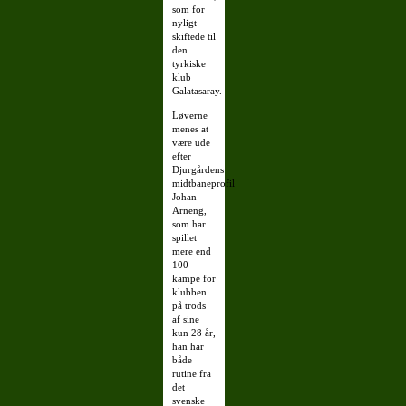
som for
nyligt
skiftede til
den
tyrkiske
klub
Galatasaray.
Løverne
menes at
være ude
efter
Djurgårdens
midtbaneprofil
Johan
Arneng,
som har
spillet
mere end
100
kampe for
klubben
på trods
af sine
kun 28 år,
han har
både
rutine fra
det
svenske