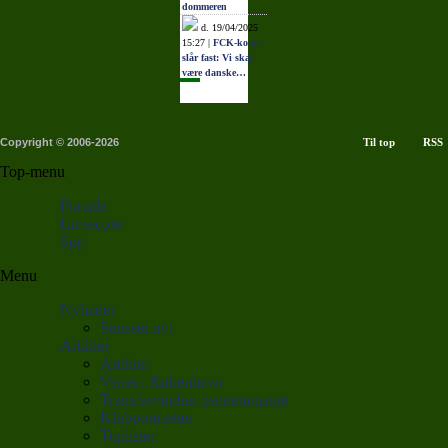
dommeren
d. 19/04/2025
15:27 |
FCK-komet
slår fast: Vi skal
være danske…
Copyright © 2006-2026
Til top
RSS
Top-menu
Forside
Livescore
Søg
Menu
Nyheder
Seneste nyt
Artikler
Artikler
Vejret i København
Transfervindue-gennemgange
Klubportrætter
Toplister