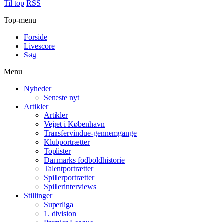
Til top
RSS
Top-menu
Forside
Livescore
Søg
Menu
Nyheder
Seneste nyt
Artikler
Artikler
Vejret i København
Transfervindue-gennemgange
Klubportrætter
Toplister
Danmarks fodboldhistorie
Talentportrætter
Spillerportrætter
Spillerinterviews
Stillinger
Superliga
1. division