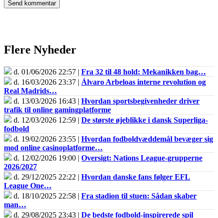
Flere Nyheder
d. 01/06/2026 22:57 |
Fra 32 til 48 hold: Mekanikken bag…
d. 16/03/2026 23:37 |
Álvaro Arbeloas interne revolution og
Real Madrids…
d. 13/03/2026 16:43 |
Hvordan sportsbegivenheder driver
trafik til online gamingplatforme
d. 12/03/2026 12:59 |
De største øjeblikke i dansk Superliga-
fodbold
d. 19/02/2026 23:55 |
Hvordan fodboldvæddemål bevæger sig
mod online casinoplatforme…
d. 12/02/2026 19:00 |
Oversigt: Nations League-grupperne
2026/2027
d. 29/12/2025 22:22 |
Hvordan danske fans følger EFL
League One…
d. 18/10/2025 22:58 |
Fra stadion til stuen: Sådan skaber
man…
d. 29/08/2025 23:43 |
De bedste fodbold-inspirerede spil