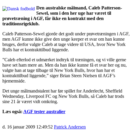
Den australske målmand, Caleb Patterson-
Sewel, som i den her uge har været til
prøvetræning i AGF, får ikke en kontrakt med den
traditionsrigeklub.
Caleb Patterson-Sewel gjorde det godt under prøvetræningen i AGF,
men AGF kunne ikke give den unge keeper et svar om han kunne
bruges, derfor valgte Caleb at tage videre til USA, hvor New York
Bulls har et kontrakttilbud liggende.
”Caleb efterlod et udmærket indtryk til træningen, og vi ville gerne
have set ham mere an. Men da han ikke kunne få et svar her og nu,
valgte han at tage tilbage til New York Bulls, hvor han har et
kontrakttilbud liggende,” siger Brian Steen Nielsen til AGF’s
hjememside.
Det unge målmandstalent har før spillet for Anderlecht, Sheffield
Wednesday, Liverpool FC og New York Bulls, så Caleb har trods
sine 21 år været vidt omkring.
Læs også:
AGF tester australier
d. 16 januar 2009 12:49:52
Patrick Andersen