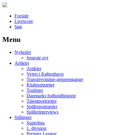
Forside
Livescore
Søg
Menu
Наши партнеры
Nyheder
лучшие займы
Seneste nyt
Artikler
Artikler
Vejret i København
Transfervindue-gennemgange
Klubportrætter
Toplister
Danmarks fodboldhistorie
Talentportrætter
Spillerportrætter
Spillerinterviews
Stillinger
Superliga
1. division
Premier League