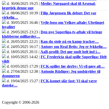
d. 30/06/2025 19:25 |
Medie: Nørgaard skal til Arsenal-
lægetjek denne uge
d. 08/06/2025 10:39 |
Filip Jørgensen fik debut: Det var
virkelig…
d. 30/05/2025 16:46 |
Vejle-boss om Velkov-aftale: Ubetinget
loyalitet
d. 29/05/2025 23:23 |
Den nye Superliga-tv-aftale vil bringe
klubberne milliarder…
d. 26/05/2025 22:21 |
Kan du stole på en kamp tracker…
d. 24/05/2025 16:17 |
Antony om Real Betis: Jeg er lykkelig…
d. 18/05/2025 20:11 |
AaB-profil: Det gør ondt helt ind i…
d. 10/05/2025 14:42 |
FC Fredericia skal spille Superliga: Helt
vildt
d. 03/05/2025 17:29 |
FCK-spiller før derby: Vi vil gøre alt…
d. 27/04/2025 12:38 |
Antonio Rüdiger: Jeg undskylder til
dommeren
d. 19/04/2025 15:27 |
FCK-komet slår fast: Vi skal være
danske…
Copyright © 2006-2026