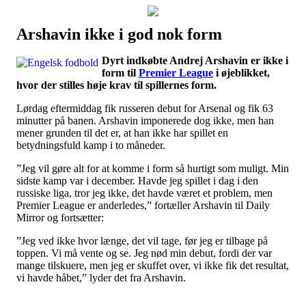
Arshavin ikke i god nok form
Наши партнеры
Dyrt indkøbte Andrej Arshavin er ikke i
лучшие займы
form til
Premier League
i øjeblikket,
hvor der stilles høje krav til spillernes form.
Lørdag eftermiddag fik russeren debut for Arsenal og fik 63
minutter på banen. Arshavin imponerede dog ikke, men han
mener grunden til det er, at han ikke har spillet en
betydningsfuld kamp i to måneder.
”Jeg vil gøre alt for at komme i form så hurtigt som muligt. Min
sidste kamp var i december. Havde jeg spillet i dag i den
russiske liga, tror jeg ikke, det havde været et problem, men
Premier League er anderledes,” fortæller Arshavin til Daily
Mirror og fortsætter:
”Jeg ved ikke hvor længe, det vil tage, før jeg er tilbage på
toppen. Vi må vente og se. Jeg nød min debut, fordi der var
mange tilskuere, men jeg er skuffet over, vi ikke fik det resultat,
vi havde håbet,” lyder det fra Arshavin.