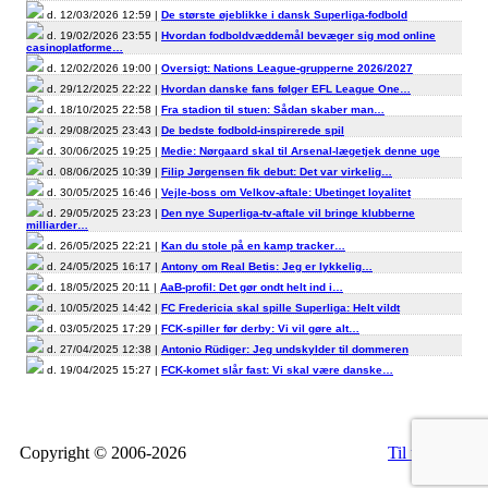
d. 12/03/2026 12:59 |
De største øjeblikke i dansk Superliga-fodbold
d. 19/02/2026 23:55 |
Hvordan fodboldvæddemål bevæger sig mod online
casinoplatforme…
d. 12/02/2026 19:00 |
Oversigt: Nations League-grupperne 2026/2027
d. 29/12/2025 22:22 |
Hvordan danske fans følger EFL League One…
d. 18/10/2025 22:58 |
Fra stadion til stuen: Sådan skaber man…
d. 29/08/2025 23:43 |
De bedste fodbold-inspirerede spil
d. 30/06/2025 19:25 |
Medie: Nørgaard skal til Arsenal-lægetjek denne uge
d. 08/06/2025 10:39 |
Filip Jørgensen fik debut: Det var virkelig…
d. 30/05/2025 16:46 |
Vejle-boss om Velkov-aftale: Ubetinget loyalitet
d. 29/05/2025 23:23 |
Den nye Superliga-tv-aftale vil bringe klubberne
milliarder…
d. 26/05/2025 22:21 |
Kan du stole på en kamp tracker…
d. 24/05/2025 16:17 |
Antony om Real Betis: Jeg er lykkelig…
d. 18/05/2025 20:11 |
AaB-profil: Det gør ondt helt ind i…
d. 10/05/2025 14:42 |
FC Fredericia skal spille Superliga: Helt vildt
d. 03/05/2025 17:29 |
FCK-spiller før derby: Vi vil gøre alt…
d. 27/04/2025 12:38 |
Antonio Rüdiger: Jeg undskylder til dommeren
d. 19/04/2025 15:27 |
FCK-komet slår fast: Vi skal være danske…
Copyright © 2006-2026
Til top
RSS